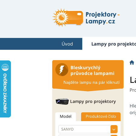
Úvod
Lampy pro projekt
Bleskurychlý
průvodce lampami
L
Najděte lampu na pár kliknutí
Pr
Lampy pro projektory
Hl
ori
Model
Produktové číslo