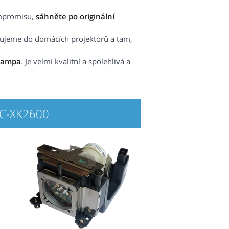
ompromisu,
sáhněte po originální
čujeme do domácích projektorů a tam,
lampa
. Je velmi kvalitní a spolehlivá a
LC-XK2600