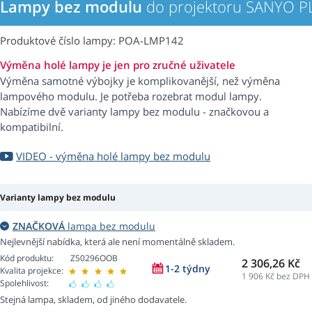
Lampy bez modulu
do projektoru SANYO P
Produktové číslo lampy: POA-LMP142
Výměna holé lampy je jen pro zručné uživatele
Výměna samotné výbojky je komplikovanější, než výměna
lampového modulu. Je potřeba rozebrat modul lampy.
Nabízíme dvě varianty lampy bez modulu - značkovou a
kompatibilní.
VIDEO - výměna holé lampy bez modulu
Varianty lampy bez modulu
ZNAČKOVÁ
lampa bez modulu
Nejlevnější nabídka, která ale není momentálně skladem.
Kód produktu:
Z50296OOB
2 306,26 Kč
1-2 týdny
Kvalita projekce:
1 906
Kč bez DPH
Spolehlivost:
Stejná lampa, skladem, od jiného dodavatele.