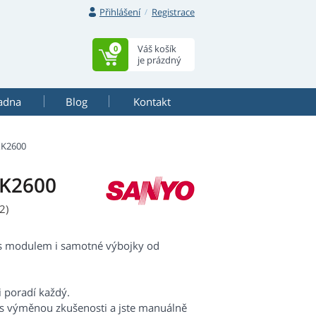
Přihlášení
Registrace
Váš košík
0
je prázdný
adna
Blog
Kontakt
XK2600
XK2600
2)
s modulem i samotné výbojky od
i poradí každý.
 s výměnou zkušenosti a jste manuálně