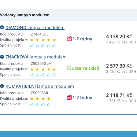
Varianty lampy s modulem
DIAMOND
lampa s modulem
Kód produktu:
Z74645DL
4 138,20 Kč
1-2 týdny
Kvalita projekce:
3 420
Kč bez DPH
Spolehlivost:
ZNAČKOVÁ
lampa s modulem
Kód produktu:
Z50299GLM
2 577,30 Kč
Externí sklad
Kvalita projekce:
2 130
Kč bez DPH
Spolehlivost:
KOMPATIBILNÍ
lampa s modulem
Kód produktu:
Z50298ML
2 118,71 Kč
1-2 týdny
Kvalita projekce:
1 751
Kč bez DPH
Spolehlivost: