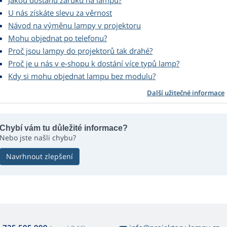
Jakou dostanu záruku na lampu?
U nás získáte slevu za věrnost
Návod na výměnu lampy v projektoru
Mohu objednat po telefonu?
Proč jsou lampy do projektorů tak drahé?
Proč je u nás v e-shopu k dostání více typů lamp?
Kdy si mohu objednat lampu bez modulu?
Další užitečné informace
Chybí vám tu důležité informace?
Nebo jste našli chybu?
Navrhnout zlepšení