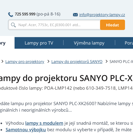
(po-pá 8-16)
725 595 999
info@projektory-lampy.cz
Hledat
ory
Lampy pro TV
Výměna lampy
Por
Lampy pro projektory
Lampy do projektorů SANYO
SANYO PLC-
ampy do projektoru SANYO PLC-
oduktové číslo lampy: POA-LMP142 (nebo 610-349-7518, LMP14
edáte lampu pro projektor SANYO PLC-XK2600? Nabízíme lampy 
ginálních i neoriginálních výrobců...
Výhodou
lampy s modulem
je její snadná montáž, se kterou s
Samotnou výbojku
bez modulu si vyberte v případě, že máte