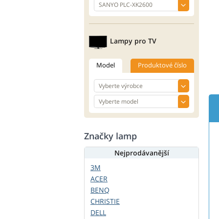
Lampy pro TV
Model
Produktové číslo
Značky lamp
Nejprodávanější
3M
ACER
BENQ
CHRISTIE
DELL