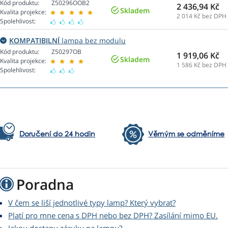
Kód produktu:
Z50296OOB2
2 436,94 Kč
Skladem
Kvalita projekce:
2 014
Kč bez DPH
Spolehlivost:
KOMPATIBILNÍ
lampa bez modulu
Kód produktu:
Z50297OB
1 919,06 Kč
Skladem
Kvalita projekce:
1 586
Kč bez DPH
Spolehlivost:
Doručení do 24 hodin
Věrným se odměníme
Poradna
V čem se liší jednotlivé typy lamp? Který vybrat?
Platí pro mne cena s DPH nebo bez DPH? Zasílání mimo EU.