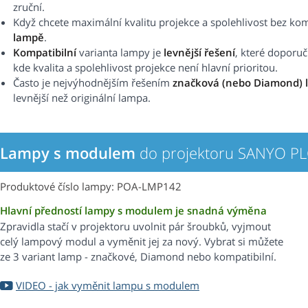
zruční.
Když chcete maximální kvalitu projekce a spolehlivost bez k
lampě
.
Kompatibilní
varianta lampy je
levnější řešení
, které doporu
kde kvalita a spolehlivost projekce není hlavní prioritou.
Často je nejvýhodnějším řešením
značková (nebo Diamond) 
levnější než originální lampa.
Lampy s modulem
do projektoru SANYO P
Produktové číslo lampy: POA-LMP142
Hlavní předností lampy s modulem je snadná výměna
Zpravidla stačí v projektoru uvolnit pár šroubků, vyjmout
celý lampový modul a vyměnit jej za nový. Vybrat si můžete
ze 3 variant lamp - značkové, Diamond nebo kompatibilní.
VIDEO - jak vyměnit lampu s modulem