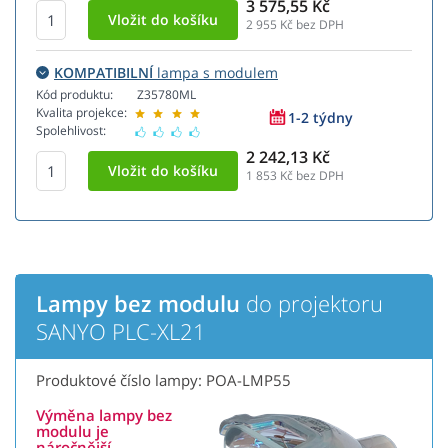
3 575,55 Kč
2 955
Kč bez DPH
KOMPATIBILNÍ
lampa s modulem
Kód produktu:
Z35780ML
Kvalita projekce:
1-2 týdny
Spolehlivost:
2 242,13 Kč
1 853
Kč bez DPH
Lampy bez modulu
do projektoru
SANYO PLC-XL21
Produktové číslo lampy: POA-LMP55
Výměna lampy bez
modulu je
náročnější