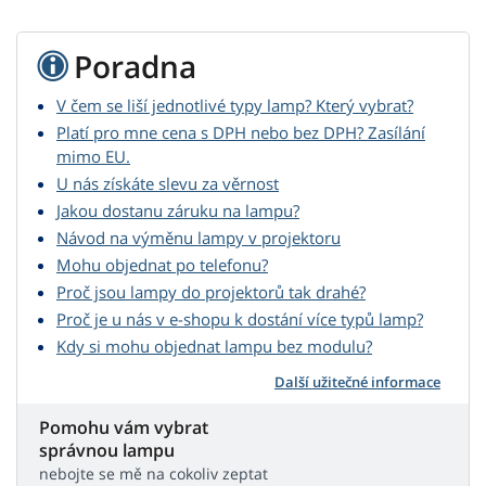
Poradna
V čem se liší jednotlivé typy lamp? Který vybrat?
Platí pro mne cena s DPH nebo bez DPH? Zasílání
mimo EU.
U nás získáte slevu za věrnost
Jakou dostanu záruku na lampu?
Návod na výměnu lampy v projektoru
Mohu objednat po telefonu?
Proč jsou lampy do projektorů tak drahé?
Proč je u nás v e-shopu k dostání více typů lamp?
Kdy si mohu objednat lampu bez modulu?
Další užitečné informace
Pomohu vám vybrat
správnou lampu
nebojte se mě na cokoliv zeptat