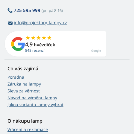
725 595 999
(po-pá 8-16)
info@projektory-lampy.cz
4,9
hvězdiček
545 recenzí
Google
Co vás zajímá
Poradna
Záruka na lampy
Sleva za věrnost
Návod na výměnu lampy
Jakou variantu lampy vybrat
O nákupu lamp
Vrácení a reklamace