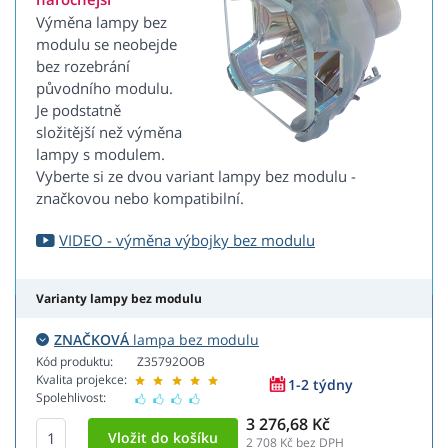
Výměna lampy bez
modulu se neobejde
bez rozebrání
původního modulu.
Je podstatně
složitější než výměna
lampy s modulem.
Vyberte si ze dvou variant lampy bez modulu -
značkovou nebo kompatibilní.
VIDEO - výměna výbojky bez modulu
Varianty lampy bez modulu
ZNAČKOVÁ
lampa bez modulu
Kód produktu:
Z35792OOB
Kvalita projekce:
1-2 týdny
Spolehlivost:
3 276,68 Kč
2 708
Kč bez DPH