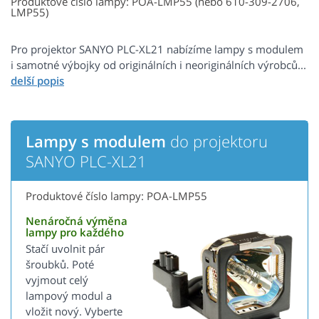
Produktové číslo lampy: POA-LMP55 (nebo 610-309-2706,
LMP55)
Pro projektor SANYO PLC-XL21 nabízíme lampy s modulem
i samotné výbojky od originálních i neoriginálních výrobců...
Lampy s modulem
do projektoru
SANYO PLC-XL21
Produktové číslo lampy: POA-LMP55
Nenáročná výměna
lampy pro každého
Stačí uvolnit pár
šroubků. Poté
vyjmout celý
lampový modul a
vložit nový. Vyberte