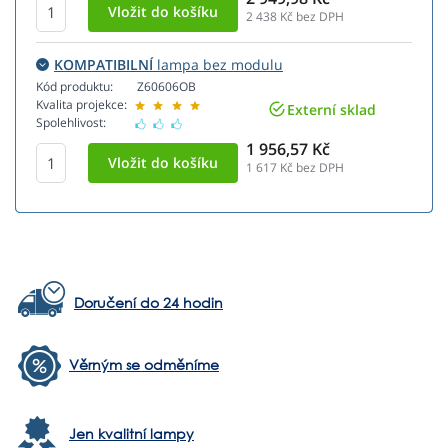
2 438
Kč bez DPH
KOMPATIBILNÍ
lampa bez modulu
Kód produktu:
Z60606OB
Kvalita projekce:
Externí sklad
Spolehlivost:
1 956,57 Kč
1 617
Kč bez DPH
Doručení do 24 hodin
Věrným se odměníme
Jen kvalitní lampy