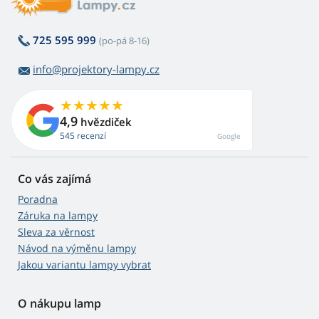
725 595 999
(po-pá 8-16)
info@projektory-lampy.cz
4,9
hvězdiček
545 recenzí
Google
Co vás zajímá
Poradna
Záruka na lampy
Sleva za věrnost
Návod na výměnu lampy
Jakou variantu lampy vybrat
O nákupu lamp