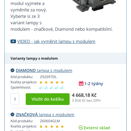
modul vyjmete a
vyměníte za nový.
Vyberte si ze 3
variant lampy s
modulem - značkové, Diamond nebo kompatibilní.
VIDEO - jak vyměnit lampu s modulem
Varianty lampy s modulem
DIAMOND
lampa s modulem
Kód produktu:
Z92097DL
Kvalita projekce:
1-2 týdny
Spolehlivost:
4 668,18 Kč
3 858
Kč bez DPH
ZNAČKOVÁ
lampa s modulem
Kód produktu:
Z60604GLM
Kvalita projekce:
Externí sklad