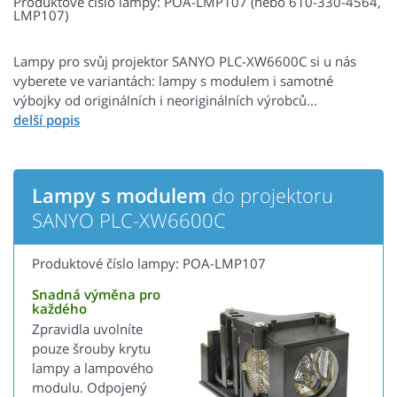
Produktové číslo lampy: POA-LMP107 (nebo 610-330-4564,
LMP107)
Lampy pro svůj projektor SANYO PLC-XW6600C si u nás
vyberete ve variantách: lampy s modulem i samotné
výbojky od originálních i neoriginálních výrobců...
Lampy s modulem
do projektoru
SANYO PLC-XW6600C
Produktové číslo lampy: POA-LMP107
Snadná výměna pro
každého
Zpravidla uvolníte
pouze šrouby krytu
lampy a lampového
modulu. Odpojený