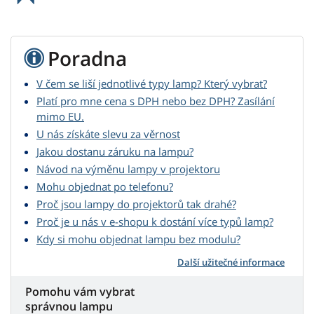
Poradna
V čem se liší jednotlivé typy lamp? Který vybrat?
Platí pro mne cena s DPH nebo bez DPH? Zasílání
mimo EU.
U nás získáte slevu za věrnost
Jakou dostanu záruku na lampu?
Návod na výměnu lampy v projektoru
Mohu objednat po telefonu?
Proč jsou lampy do projektorů tak drahé?
Proč je u nás v e-shopu k dostání více typů lamp?
Kdy si mohu objednat lampu bez modulu?
Další užitečné informace
Pomohu vám vybrat
správnou lampu