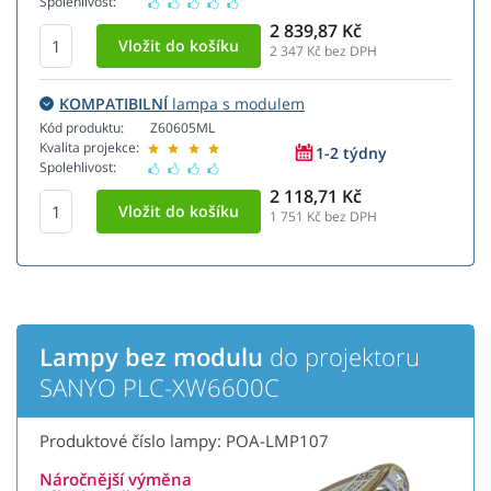
Spolehlivost:
2 839,87 Kč
2 347
Kč bez DPH
KOMPATIBILNÍ
lampa s modulem
Kód produktu:
Z60605ML
Kvalita projekce:
1-2 týdny
Spolehlivost:
2 118,71 Kč
1 751
Kč bez DPH
Lampy bez modulu
do projektoru
SANYO PLC-XW6600C
Produktové číslo lampy: POA-LMP107
Náročnější výměna