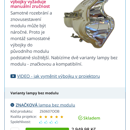
výbojky vyžaduje
manuální zručnost
Samotné rozebrání a
znovusestavení
modulu může být
náročné. Proto je
montáž samostatné
výbojky do
původního modulu
podstatně složitější. Nabízíme dvě varianty lampy bez
modulu - značkovou a kompatibilní.
VIDEO - jak vyměnit výbojku v projektoru
Varianty lampy bez modulu
ZNAČKOVÁ
lampa bez modulu
Kód produktu:
Z60607OOB
Kvalita projekce:
Skladem
Spolehlivost:
2 949,98 Kč