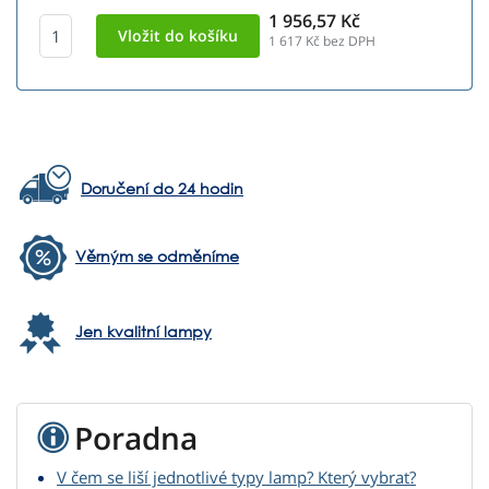
1 956,57 Kč
1 617
Kč bez DPH
Doručení do 24 hodin
Věrným se odměníme
Jen kvalitní lampy
Poradna
V čem se liší jednotlivé typy lamp? Který vybrat?