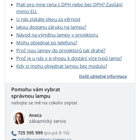
Platí pro mne cena s DPH nebo bez DPH? Zasílání
mimo EU.
U nás získáte slevu za věrnost
Jakou dostanu záruku na lampu?
Návod na výměnu lampy v projektoru
Mohu objednat po telefonu?
Proč jsou lampy do projektorů tak drahé?
Proč je u nás v e-shopu k dostání více typů lamp?
Kdy si mohu objednat lampu bez modulu?
Další užitečné informace
Pomohu vám vybrat
správnou lampu
nebojte se mě na cokoliv zeptat
Aneta
zákaznický servis
725 595 999
(po-pá 8-16)
info@projektory-lampy.cz