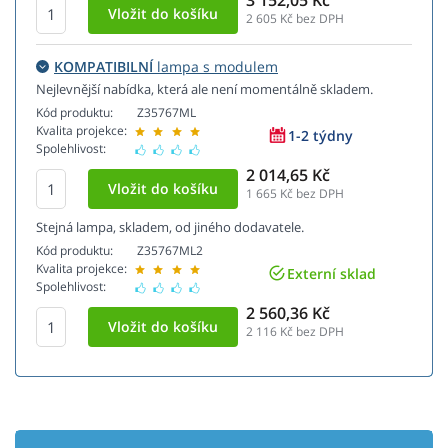
3 152,05 Kč
2 605
Kč bez DPH
KOMPATIBILNÍ
lampa s modulem
Nejlevnější nabídka, která ale není momentálně skladem.
Kód produktu:
Z35767ML
Kvalita projekce:
1-2 týdny
Spolehlivost:
2 014,65 Kč
1 665
Kč bez DPH
Stejná lampa, skladem, od jiného dodavatele.
Kód produktu:
Z35767ML2
Kvalita projekce:
Externí sklad
Spolehlivost:
2 560,36 Kč
2 116
Kč bez DPH