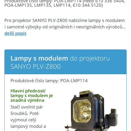
Produktové číslo lampy: POA-LMP114 (nebo 610 336 5404,
POA-LMP135, LMP135, LMP114, 610 344 5120)
Pro projektor SANYO PLV-Z800 nabízíme lampy s modulem
i samotné výbojky od originálních i neoriginálních výrobců...
Lampy s modulem
do projektoru
SANYO PLV-Z800
Produktové číslo lampy: POA-LMP114
Hlavní předností
lampy s modulem je
snadná výměna
Stačí uvolnit pár
šroubků. Poté
vyjmout celý
lampový modul a