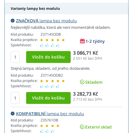
Varianty lampy bez modulu
ZNAČKOVÁ
lampa bez modulu
Nejlevnější nabídka, která ale není momentálně skladem.
Kód produktu:
Z37145OOB
Kvalita projekce:
1-2 týdny
Spolehlivost:
3 086,71 Kč
2 551
Kč bez DPH
Stejná lampa, skladem, od jiného dodavatele.
Kód produktu:
Z37145OOB2
Kvalita projekce:
Skladem
Spolehlivost:
3 282,73 Kč
2 713
Kč bez DPH
KOMPATIBILNÍ
lampa bez modulu
Kód produktu:
Z35761OB
Kvalita projekce:
Externí sklad
Spolehlivost: