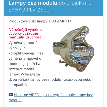
Lampy bez modulu
do projektoru
SANYO PLV-Z800
Produktové číslo lampy: POA-LMP114
Náročnější výměna
výbojky vyžaduje
manuální zručnost
Výměna samotné
výbojky je
komplikovanější, než
výměna lampového
modulu. Je potřeba
rozebrat modul
lampy. Vybírejte ze
dvou variant lampy bez modulu - značkovou nebo
kompatibilní.
Názorné VIDEO - jak na výměnu holé lampy bez
modulu