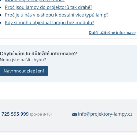
Proč jsou lampy do projektorů tak drahé?
Proč je u nás v e-shopu k dostání více typů lamp?
Kdy si mohu objednat lampu bez modulu?
Další užitečné informace
Chybí vám tu důležité informace?
Nebo jste našli chybu?
Navrhnout zlepšení
725 595 999
info@projektory-lampy.cz
(po-pá 8-16)