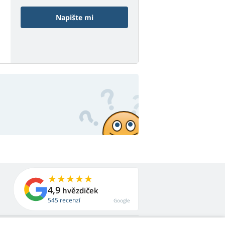
Napište mi
4,9
hvězdiček
545 recenzí
Google