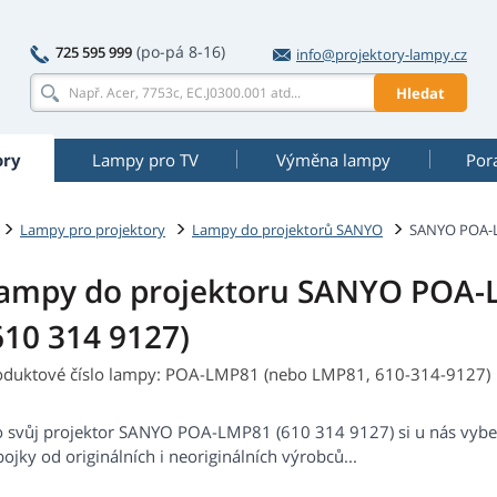
(po-pá 8-16)
725 595 999
info@projektory-lampy.cz
Hledat
ory
Lampy pro TV
Výměna lampy
Por
Lampy pro projektory
Lampy do projektorů SANYO
SANYO POA-L
ampy do projektoru SANYO POA
610 314 9127)
oduktové číslo lampy: POA-LMP81 (nebo LMP81, 610-314-9127)
o svůj projektor SANYO POA-LMP81 (610 314 9127) si u nás vyb
ojky od originálních i neoriginálních výrobců...