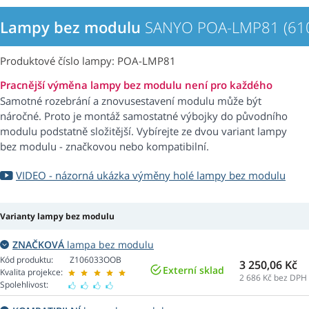
Lampy bez modulu
SANYO POA-LMP81 (610
Produktové číslo lampy: POA-LMP81
Pracnější výměna lampy bez modulu není pro každého
Samotné rozebrání a znovusestavení modulu může být
náročné. Proto je montáž samostatné výbojky do původního
modulu podstatně složitější. Vybírejte ze dvou variant lampy
bez modulu - značkovou nebo kompatibilní.
VIDEO - názorná ukázka výměny holé lampy bez modulu
Varianty lampy bez modulu
ZNAČKOVÁ
lampa bez modulu
Kód produktu:
Z106033OOB
3 250,06 Kč
Externí sklad
Kvalita projekce:
2 686
Kč bez DPH
Spolehlivost: