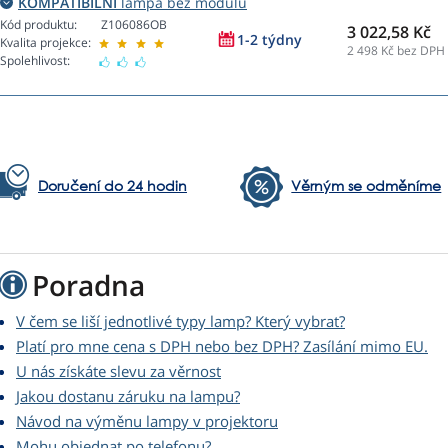
KOMPATIBILNÍ
lampa bez modulu
Kód produktu:
Z106086OB
3 022,58 Kč
1-2 týdny
Kvalita projekce:
2 498
Kč bez DPH
Spolehlivost:
Doručení do 24 hodin
Věrným se odměníme
Poradna
V čem se liší jednotlivé typy lamp? Který vybrat?
Platí pro mne cena s DPH nebo bez DPH? Zasílání mimo EU.
U nás získáte slevu za věrnost
Jakou dostanu záruku na lampu?
Návod na výměnu lampy v projektoru
Mohu objednat po telefonu?