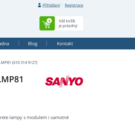
Přihlášení
Registrace
Váš košík
0
je prázdný
adna
Blog
Kontakt
MP81 (610 314 9127)
-LMP81
erete lampy s modulem i samotné