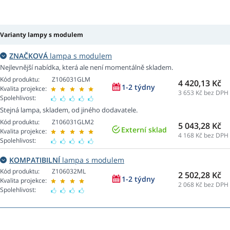
Varianty lampy s modulem
ZNAČKOVÁ
lampa s modulem
Nejlevnější nabídka, která ale není momentálně skladem.
Kód produktu:
Z106031GLM
4 420,13 Kč
1-2 týdny
Kvalita projekce:
3 653
Kč bez DPH
Spolehlivost:
Stejná lampa, skladem, od jiného dodavatele.
Kód produktu:
Z106031GLM2
5 043,28 Kč
Externí sklad
Kvalita projekce:
4 168
Kč bez DPH
Spolehlivost:
KOMPATIBILNÍ
lampa s modulem
Kód produktu:
Z106032ML
2 502,28 Kč
1-2 týdny
Kvalita projekce:
2 068
Kč bez DPH
Spolehlivost: