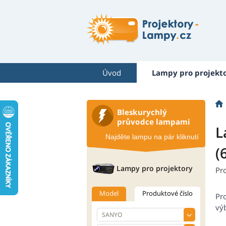
Úvod
Lampy pro projekt
Bleskurychlý
průvodce lampami
L
Najděte lampu na pár kliknutí
(
Lampy pro projektory
Pr
Model
Produktové číslo
Pr
výb