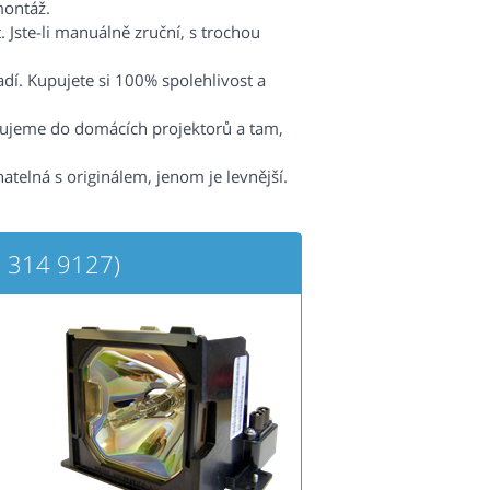
montáž.
 Jste-li manuálně zruční, s trochou
radí. Kupujete si 100% spolehlivost a
čujeme do domácích projektorů a tam,
atelná s originálem, jenom je levnější.
 314 9127)