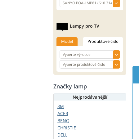
Lampy pro TV
Model
Produktové číslo
Značky lamp
Nejprodávanější
3M
ACER
BENQ
CHRISTIE
DELL