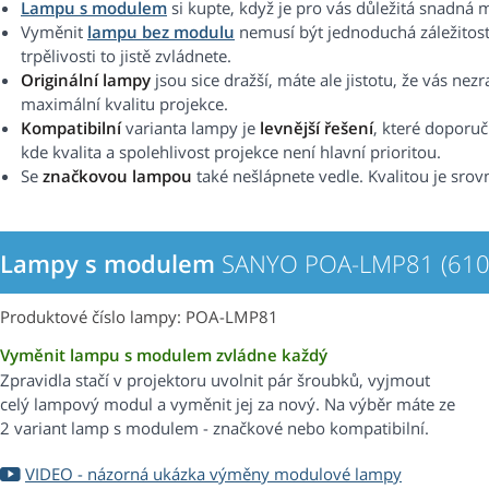
Lampu s modulem
si kupte, když je pro vás důležitá snadná 
Vyměnit
lampu bez modulu
nemusí být jednoduchá záležitost.
trpělivosti to jistě zvládnete.
Originální lampy
jsou sice dražší, máte ale jistotu, že vás nez
maximální kvalitu projekce.
Kompatibilní
varianta lampy je
levnější řešení
, které doporu
kde kvalita a spolehlivost projekce není hlavní prioritou.
Se
značkovou lampou
také nešlápnete vedle. Kvalitou je srovn
Lampy s modulem
SANYO POA-LMP81 (610
Produktové číslo lampy: POA-LMP81
Vyměnit lampu s modulem zvládne každý
Zpravidla stačí v projektoru uvolnit pár šroubků, vyjmout
celý lampový modul a vyměnit jej za nový. Na výběr máte ze
2 variant lamp s modulem - značkové nebo kompatibilní.
VIDEO - názorná ukázka výměny modulové lampy