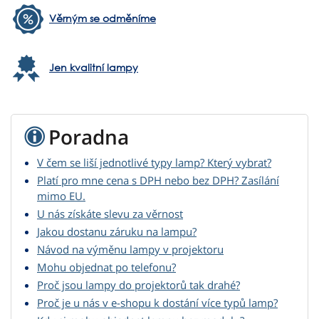
Věrným se odměníme
Jen kvalitní lampy
Poradna
V čem se liší jednotlivé typy lamp? Který vybrat?
Platí pro mne cena s DPH nebo bez DPH? Zasílání
mimo EU.
U nás získáte slevu za věrnost
Jakou dostanu záruku na lampu?
Návod na výměnu lampy v projektoru
Mohu objednat po telefonu?
Proč jsou lampy do projektorů tak drahé?
Proč je u nás v e-shopu k dostání více typů lamp?