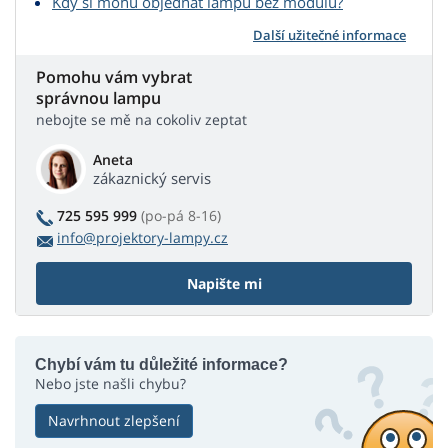
Kdy si mohu objednat lampu bez modulu?
Další užitečné informace
Pomohu vám vybrat
správnou lampu
nebojte se mě na cokoliv zeptat
Aneta
zákaznický servis
725 595 999
(po-pá 8-16)
info@projektory-lampy.cz
Napište mi
Chybí vám tu důležité informace?
Nebo jste našli chybu?
Navrhnout zlepšení