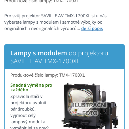
Produktové číslo lampy: TMX-1700XL
Pro svůj projektor SAVILLE AV TMX-1700XL si u nás
vyberete lampy s modulem i samotné výbojky od
originálních i neoriginálních výrobců...
Lampy s modulem
do projektoru
SAVILLE AV TMX-1700XL
Produktové číslo lampy: TMX-1700XL
Snadná výměna pro
každého
Zpravidla stačí v
projektoru uvolnit
pár šroubků,
vyjmout celý
lampový modul a
vyměnit jej za nový.