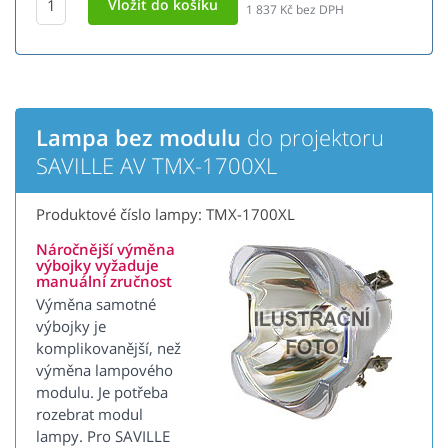
1 837
Kč bez DPH
Lampa bez modulu
do projektoru
SAVILLE AV TMX-1700XL
Produktové číslo lampy: TMX-1700XL
Náročnější výměna
výbojky vyžaduje
manuální zručnost
Výměna samotné
výbojky je
komplikovanější, než
výměna lampového
modulu. Je potřeba
rozebrat modul
lampy. Pro SAVILLE