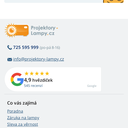
725 595 999
(po-pá 8-16)
info@projektory-lampy.cz
4,9
hvězdiček
545 recenzí
Google
Co vás zajímá
Poradna
Záruka na lampy
Sleva za věrnost