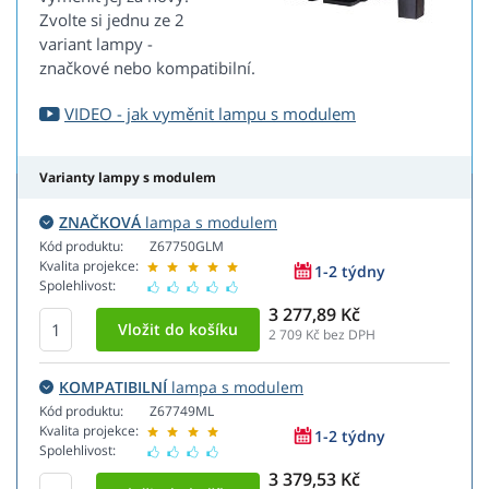
Zvolte si jednu ze 2
variant lampy -
značkové nebo kompatibilní.
VIDEO - jak vyměnit lampu s modulem
Varianty lampy s modulem
ZNAČKOVÁ
lampa s modulem
Kód produktu:
Z67750GLM
Kvalita projekce:
1-2 týdny
Spolehlivost:
3 277,89 Kč
2 709
Kč bez DPH
KOMPATIBILNÍ
lampa s modulem
Kód produktu:
Z67749ML
Kvalita projekce:
1-2 týdny
Spolehlivost:
3 379,53 Kč