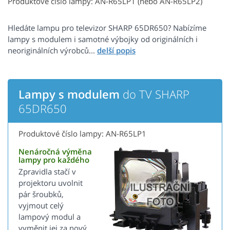
Produktové číslo lampy: AN-R65LP1 (nebo AN-R65LP2)
Hledáte lampu pro televizor SHARP 65DR650? Nabízíme
lampy s modulem i samotné výbojky od originálních i
neoriginálních výrobců...
Lampy s modulem
do TV SHARP
65DR650
Produktové číslo lampy: AN-R65LP1
Nenáročná výměna
lampy pro každého
Zpravidla stačí v
projektoru uvolnit
pár šroubků,
vyjmout celý
lampový modul a
vyměnit jej za nový.