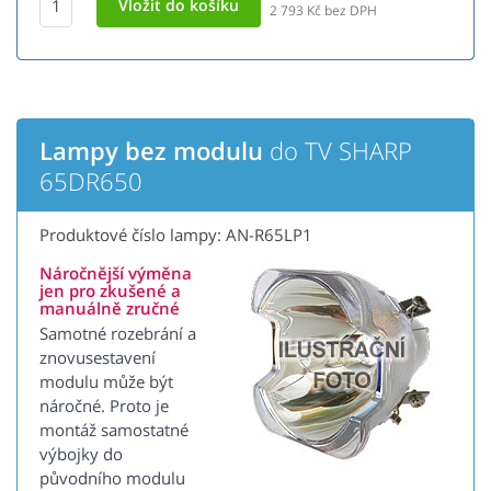
2 793
Kč bez DPH
Lampy bez modulu
do TV SHARP
65DR650
Produktové číslo lampy: AN-R65LP1
Náročnější výměna
jen pro zkušené a
manuálně zručné
Samotné rozebrání a
znovusestavení
modulu může být
náročné. Proto je
montáž samostatné
výbojky do
původního modulu