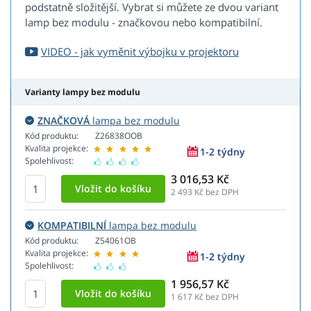
podstatně složitější. Vybrat si můžete ze dvou variant
lamp bez modulu - značkovou nebo kompatibilní.
VIDEO - jak vyměnit výbojku v projektoru
Varianty lampy bez modulu
ZNAČKOVÁ
lampa bez modulu
Kód produktu:
Z26838OOB
Kvalita projekce:
1-2 týdny
Spolehlivost:
3 016,53 Kč
2 493
Kč bez DPH
KOMPATIBILNÍ
lampa bez modulu
Kód produktu:
Z54061OB
Kvalita projekce:
1-2 týdny
Spolehlivost:
1 956,57 Kč
1 617
Kč bez DPH