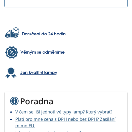
Doručení do 24 hodin
Věrným se odměníme
Jen kvalitní lampy
Poradna
V čem se liší jednotlivé typy lamp? Který vybrat?
Platí pro mne cena s DPH nebo bez DPH? Zasílání
mimo EU.