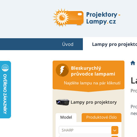
Úvod
Lampy pro projekt
Bleskurychlý
průvodce lampami
L
Najděte lampu na pár kliknutí
Pr
Lampy pro projektory
Pr
neo
Model
Produktové číslo