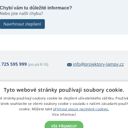
Chybí vám tu důležité informace?
Nebo jste našli chybu?
Navrhnout zlepšení
725 595 999
info@projektory-lampy.cz
(po-pá 8-16)
 nákupu lamp
Web Retail s.r.o.
Tyto webové stránky používají soubory cookie.
ácení a reklamace
Kontakt
é stránky používají soubory cookie ke zlepšení uživatelského zážitku. Použív
rmulář pro odstoupení
Zpracování osobních údajů
ránek souhlasíte se všemi soubory cookie v souladu s našimi zásadami použí
cookie. Můžete také
přijmout pouze nezbytné cookies.
chodní podmínky
Více informací
klamační řád
VŠE PŘIJMOUT