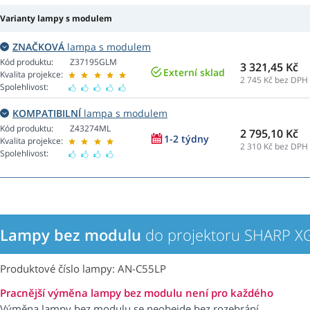
Varianty lampy s modulem
ZNAČKOVÁ
lampa s modulem
Kód produktu:
Z37195GLM
3 321,45 Kč
Externí sklad
Kvalita projekce:
2 745
Kč bez DPH
Spolehlivost:
KOMPATIBILNÍ
lampa s modulem
Kód produktu:
Z43274ML
2 795,10 Kč
1-2 týdny
Kvalita projekce:
2 310
Kč bez DPH
Spolehlivost:
Lampy bez modulu
do projektoru SHARP X
Produktové číslo lampy: AN-C55LP
Pracnější výměna lampy bez modulu není pro každého
Výměna lampy bez modulu se neobejde bez rozebrání