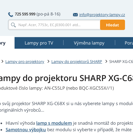
(po-pá 8-16)
725 595 999
info@projektory-lampy.cz
Hledat
ory
Lampy pro TV
Výměna lampy
Por
Lampy pro projektory
Lampy do projektorů SHARP
SHARP XG-C
ampy do projektoru SHARP XG-C6
oduktové číslo lampy: AN-C55LP (nebo BQC-XGC55X//1)
o svůj projektor SHARP XG-C68X si u nás vyberete lampy s module
riginálních výrobců...
Hlavní výhoda
lamp s modulem
je snadná montáž do projekt
Samotnou výbojku
bez modulu si vyberte v případě, že máte