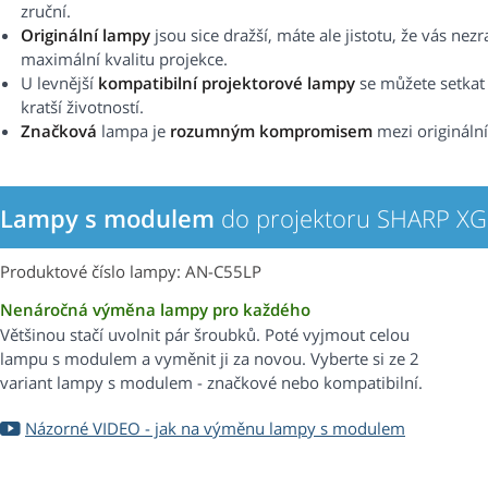
zruční.
Originální lampy
jsou sice dražší, máte ale jistotu, že vás nez
maximální kvalitu projekce.
U levnější
kompatibilní projektorové lampy
se můžete setkat s
kratší životností.
Značková
lampa je
rozumným kompromisem
mezi origináln
Lampy s modulem
do projektoru SHARP X
Produktové číslo lampy: AN-C55LP
Nenáročná výměna lampy pro každého
Většinou stačí uvolnit pár šroubků. Poté vyjmout celou
lampu s modulem a vyměnit ji za novou. Vyberte si ze 2
variant lampy s modulem - značkové nebo kompatibilní.
Názorné VIDEO - jak na výměnu lampy s modulem