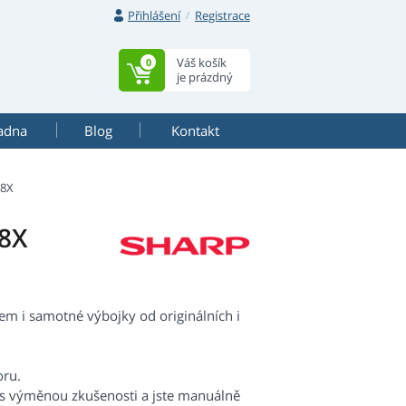
Přihlášení
Registrace
Váš košík
0
je prázdný
adna
Blog
Kontakt
68X
8X
m i samotné výbojky od originálních i
oru.
 s výměnou zkušenosti a jste manuálně