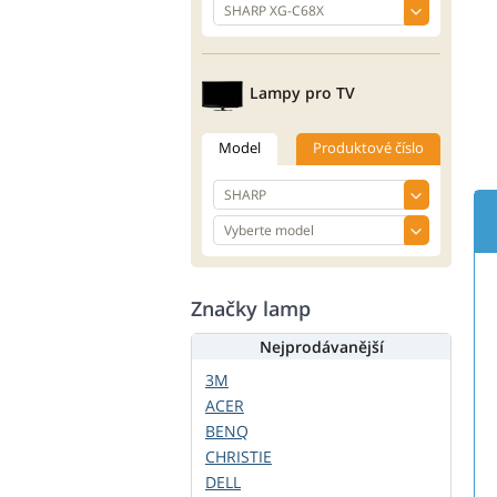
Lampy pro TV
Model
Produktové číslo
Značky lamp
Nejprodávanější
3M
ACER
BENQ
CHRISTIE
DELL