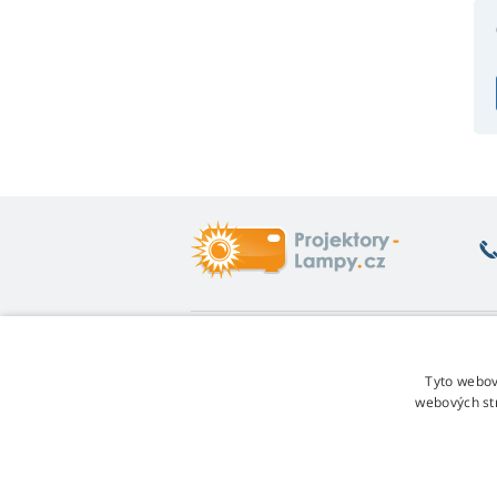
Co vás zajímá
O
Poradna
Vr
Tyto webov
Záruka na lampy
Fo
webových st
Sleva za věrnost
Ob
Návod na výměnu lampy
Re
Jakou variantu lampy vybrat