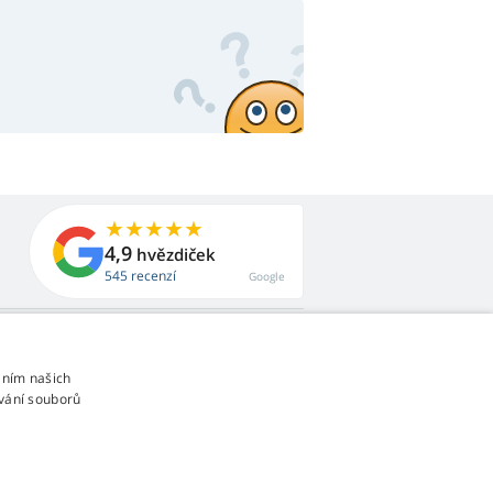
4,9
hvězdiček
545 recenzí
Google
áním našich
vání souborů