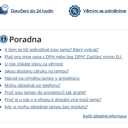
Doručení do 24 hodin
Věrným se odměníme
Poradna
V čem se liší jednotlivé typy lamp? Který vybrat?
Platí pro mne cena s DPH nebo bez DPH? Zasílání mimo EU.
U nás získáte slevu za věrnost
Jakou dostanu záruku na lampu?
Návod na výměnu lampy v projektoru
Mohu objednat po telefonu?
Proč jsou lampy do projektorů tak drahé?
Proč je u nás v e-shopu k dostání více typů lamp?
Kdy si mohu objednat lampu bez modulu?
Další užitečné informace