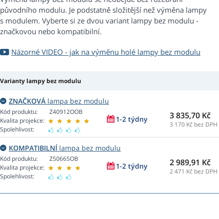
původního modulu. Je podstatně složitější než výměna lampy
s modulem. Vyberte si ze dvou variant lampy bez modulu -
značkovou nebo kompatibilní.
Názorné VIDEO - jak na výměnu holé lampy bez modulu
Varianty lampy bez modulu
ZNAČKOVÁ
lampa bez modulu
Kód produktu:
Z40912OOB
3 835,70 Kč
1-2 týdny
Kvalita projekce:
3 170
Kč bez DPH
Spolehlivost:
KOMPATIBILNÍ
lampa bez modulu
Kód produktu:
Z50665OB
2 989,91 Kč
1-2 týdny
Kvalita projekce:
2 471
Kč bez DPH
Spolehlivost: