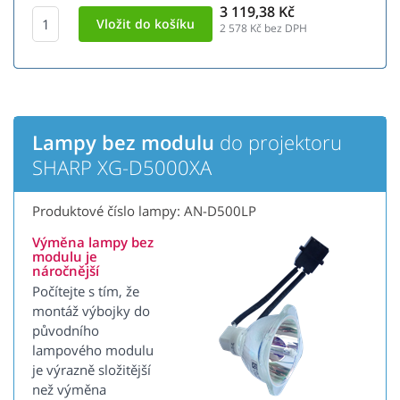
3 119,38 Kč
2 578
Kč bez DPH
Lampy bez modulu
do projektoru
SHARP XG-D5000XA
Produktové číslo lampy: AN-D500LP
Výměna lampy bez
modulu je
náročnější
Počítejte s tím, že
montáž výbojky do
původního
lampového modulu
je výrazně složitější
než výměna