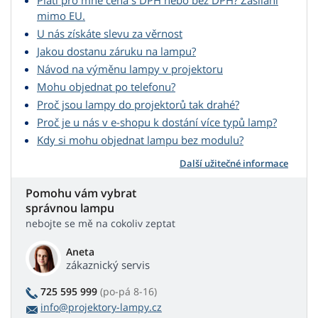
Platí pro mne cena s DPH nebo bez DPH? Zasílání
mimo EU.
U nás získáte slevu za věrnost
Jakou dostanu záruku na lampu?
Návod na výměnu lampy v projektoru
Mohu objednat po telefonu?
Proč jsou lampy do projektorů tak drahé?
Proč je u nás v e-shopu k dostání více typů lamp?
Kdy si mohu objednat lampu bez modulu?
Další užitečné informace
Pomohu vám vybrat
správnou lampu
nebojte se mě na cokoliv zeptat
Aneta
zákaznický servis
725 595 999
(po-pá 8-16)
info@projektory-lampy.cz