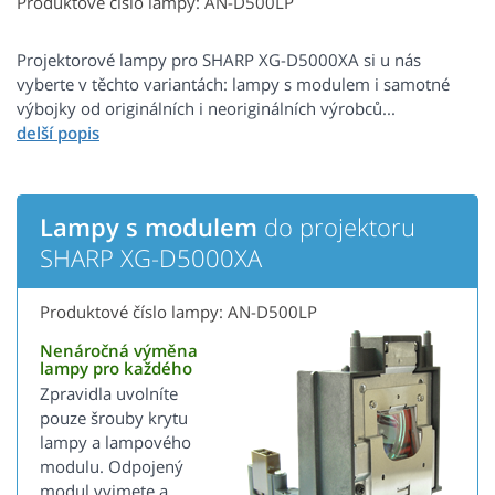
Produktové číslo lampy: AN-D500LP
Projektorové lampy pro SHARP XG-D5000XA si u nás
vyberte v těchto variantách: lampy s modulem i samotné
výbojky od originálních i neoriginálních výrobců...
Lampy s modulem
do projektoru
SHARP XG-D5000XA
Produktové číslo lampy: AN-D500LP
Nenáročná výměna
lampy pro každého
Zpravidla uvolníte
pouze šrouby krytu
lampy a lampového
modulu. Odpojený
modul vyjmete a