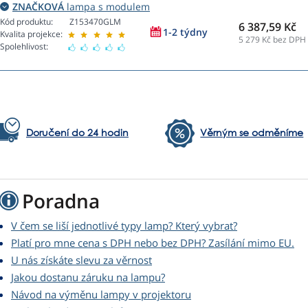
ZNAČKOVÁ
lampa s modulem
Kód produktu:
Z153470GLM
6 387,59 Kč
1-2 týdny
Kvalita projekce:
5 279
Kč bez DPH
Spolehlivost:
Doručení do 24 hodin
Věrným se odměníme
Poradna
V čem se liší jednotlivé typy lamp? Který vybrat?
Platí pro mne cena s DPH nebo bez DPH? Zasílání mimo EU.
U nás získáte slevu za věrnost
Jakou dostanu záruku na lampu?
Návod na výměnu lampy v projektoru