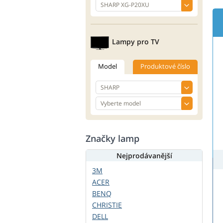
Lampy pro TV
Model
Produktové číslo
Značky lamp
Nejprodávanější
3M
ACER
BENQ
CHRISTIE
DELL