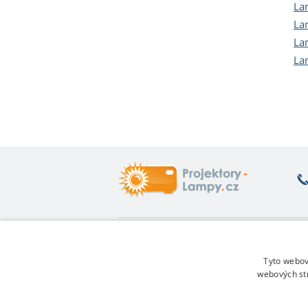
La
La
La
La
Co vás zajímá
O
Poradna
Vr
Tyto webov
Záruka na lampy
Fo
webových st
Sleva za věrnost
Ob
Návod na výměnu lampy
Re