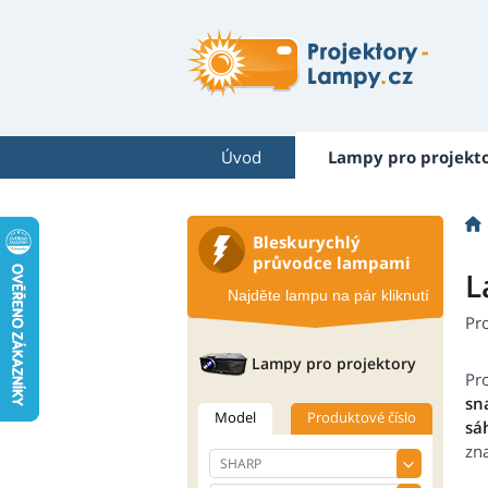
Úvod
Lampy pro projekt
Bleskurychlý
průvodce lampami
L
Najděte lampu na pár kliknutí
Pr
Lampy pro projektory
Pr
sn
Model
Produktové číslo
sá
zn