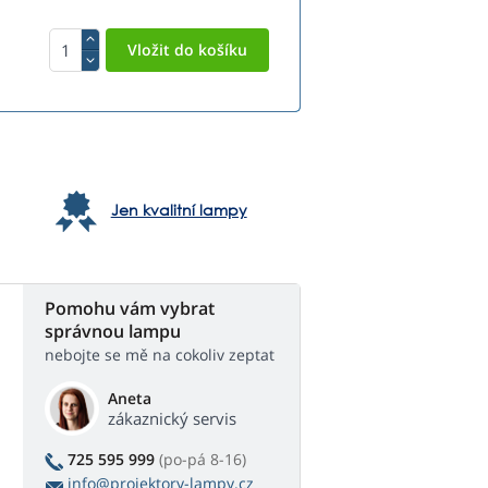
Jen kvalitní lampy
Pomohu vám vybrat
správnou lampu
nebojte se mě na cokoliv zeptat
Aneta
zákaznický servis
725 595 999
(po-pá 8-16)
info@projektory-lampy.cz