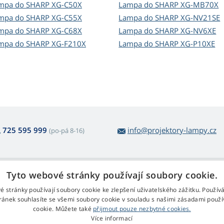
mpa do SHARP XG-C50X
Lampa do SHARP XG-MB70X
mpa do SHARP XG-C55X
Lampa do SHARP XG-NV21SE
mpa do SHARP XG-C68X
Lampa do SHARP XG-NV6XE
mpa do SHARP XG-F210X
Lampa do SHARP XG-P10XE
725 595 999
info@projektory-lampy.cz
(po-pá 8-16)
 nákupu lamp
Web Retail s.r.o.
Tyto webové stránky používají soubory cookie.
ácení a reklamace
Kontakt
é stránky používají soubory cookie ke zlepšení uživatelského zážitku. Použív
rmulář pro odstoupení
Zpracování osobních údajů
ránek souhlasíte se všemi soubory cookie v souladu s našimi zásadami použí
cookie. Můžete také
přijmout pouze nezbytné cookies.
chodní podmínky
Více informací
klamační řád