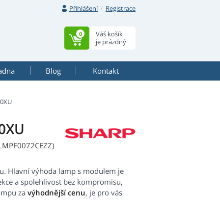
Přihlášení
Registrace
Váš košík
0
je prázdný
adna
Blog
Kontakt
20XU
20XU
RLMPF0072CEZZ)
u. Hlavní výhoda lamp s modulem je
jekce a spolehlivost bez kompromisu,
lampu za
výhodnější cenu
, je pro vás