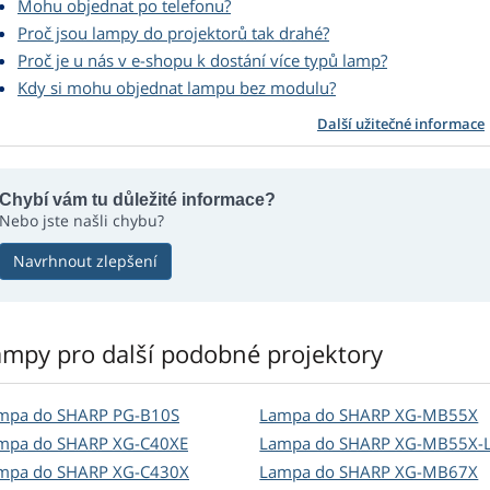
Mohu objednat po telefonu?
Proč jsou lampy do projektorů tak drahé?
Proč je u nás v e-shopu k dostání více typů lamp?
Kdy si mohu objednat lampu bez modulu?
Další užitečné informace
Chybí vám tu důležité informace?
Nebo jste našli chybu?
Navrhnout zlepšení
ampy pro další podobné projektory
mpa do SHARP PG-B10S
Lampa do SHARP XG-MB55X
mpa do SHARP XG-C40XE
Lampa do SHARP XG-MB55X-
mpa do SHARP XG-C430X
Lampa do SHARP XG-MB67X