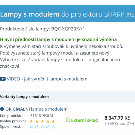
Lampy s modulem
do projektoru SHARP X
Produktové číslo lampy: BQC-XGP20X//1
Hlavní předností lampy s modulem je snadná výměna
K výměně vám stačí šroubovák k uvolnění několika šroubů.
Poté vysunete starý lampový modul a zasunete nový.
Vyberte si ze 2 variant lampy s modulem - originální nebo
značkové.
VIDEO - jak vyměnit lampu s modulem
Varianty lampy s modulem
ORIGINÁLNÍ
lampa s modulem
Kód produktu:
Z161819OLM
8 347,79 Kč
Externí sklad
Kvalita projekce:
6 899
Kč bez DPH
Spolehlivost: