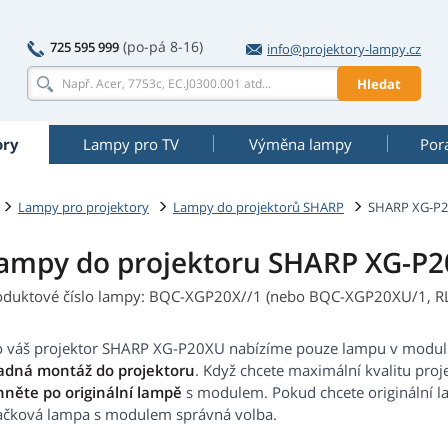
(po-pá 8-16)
725 595 999
info@projektory-lampy.cz
Hledat
ory
Lampy pro TV
Výměna lampy
Por
Lampy pro projektory
Lampy do projektorů SHARP
SHARP XG-P
ampy do projektoru SHARP XG-P
oduktové číslo lampy: BQC-XGP20X//1 (nebo BQC-XGP20XU/1, 
o váš projektor SHARP XG-P20XU nabízíme pouze lampu v modul
adná montáž do projektoru
. Když chcete maximální kvalitu pro
hněte po originální lampě
s modulem. Pokud chcete originální 
ačková lampa s modulem správná volba.