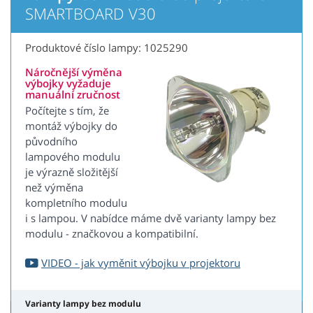
SMARTBOARD V30
Produktové číslo lampy: 1025290
Náročnější výměna
výbojky vyžaduje
manuální zručnost
Počítejte s tím, že
montáž výbojky do
původního
lampového modulu
je výrazně složitější
než výměna
kompletního modulu
i s lampou. V nabídce máme dvě varianty lampy bez
modulu - značkovou a kompatibilní.
VIDEO - jak vyměnit výbojku v projektoru
Varianty lampy bez modulu