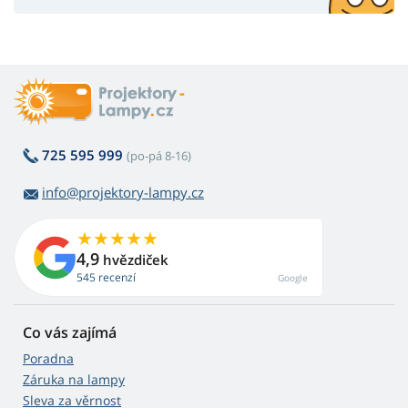
725 595 999
(po-pá 8-16)
info@projektory-lampy.cz
4,9
hvězdiček
545 recenzí
Google
Co vás zajímá
Poradna
Záruka na lampy
Sleva za věrnost