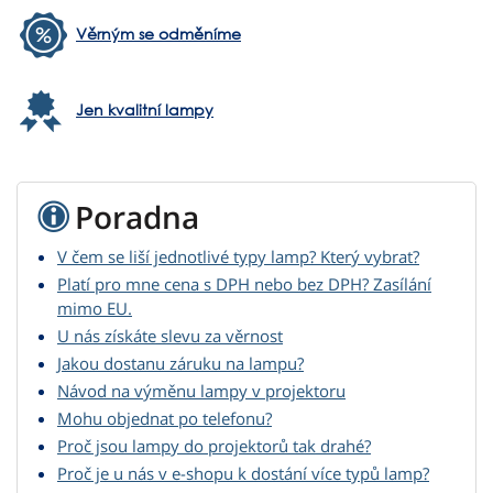
Věrným se odměníme
Jen kvalitní lampy
Poradna
V čem se liší jednotlivé typy lamp? Který vybrat?
Platí pro mne cena s DPH nebo bez DPH? Zasílání
mimo EU.
U nás získáte slevu za věrnost
Jakou dostanu záruku na lampu?
Návod na výměnu lampy v projektoru
Mohu objednat po telefonu?
Proč jsou lampy do projektorů tak drahé?
Proč je u nás v e-shopu k dostání více typů lamp?