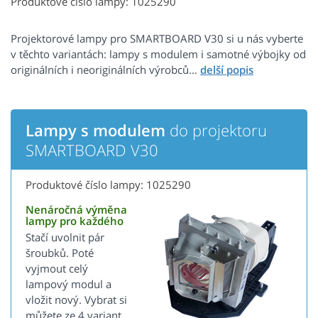
Produktové číslo lampy: 1025290
Projektorové lampy pro SMARTBOARD V30 si u nás vyberte
v těchto variantách: lampy s modulem i samotné výbojky od
originálních i neoriginálních výrobců...
Lampy s modulem
do projektoru
SMARTBOARD V30
Produktové číslo lampy: 1025290
Nenáročná výměna
lampy pro každého
Stačí uvolnit pár
šroubků. Poté
vyjmout celý
lampový modul a
vložit nový. Vybrat si
můžete ze 4 variant