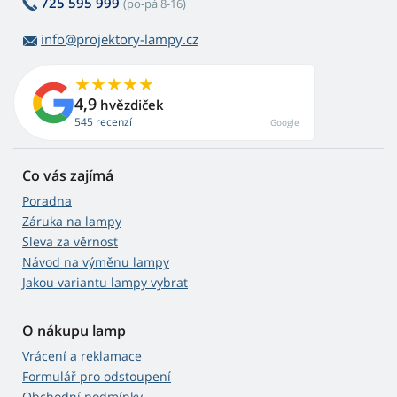
725 595 999
(po-pá 8-16)
info@projektory-lampy.cz
4,9
hvězdiček
545 recenzí
Google
Co vás zajímá
Poradna
Záruka na lampy
Sleva za věrnost
Návod na výměnu lampy
Jakou variantu lampy vybrat
O nákupu lamp
Vrácení a reklamace
Formulář pro odstoupení
Obchodní podmínky