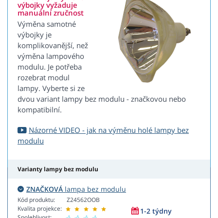
výbojky vyžaduje
manuální zručnost
Výměna samotné
výbojky je
komplikovanější, než
výměna lampového
modulu. Je potřeba
rozebrat modul
lampy. Vyberte si ze
dvou variant lampy bez modulu - značkovou nebo
kompatibilní.
Názorné VIDEO - jak na výměnu holé lampy bez
modulu
Varianty lampy bez modulu
ZNAČKOVÁ
lampa bez modulu
Kód produktu:
Z24562OOB
Kvalita projekce:
1-2 týdny
Spolehlivost: