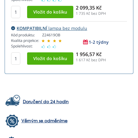
2 099,35 Kč
1 735
Kč bez DPH
KOMPATIBILNÍ
lampa bez modulu
Kód produktu:
Z24619OB
Kvalita projekce:
1-2 týdny
Spolehlivost:
1 956,57 Kč
1 617
Kč bez DPH
Doručení do 24 hodin
Věrným se odměníme