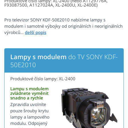
Produktové číslo lampy: XL-2400 (nebo A1129776A,
F93087500, A1127024A, XL-2400U, XL-2400E)
Pro televizor SONY KDF-50E2010 nabízíme lampy s
modulem i samotné výbojky od originálních i neoriginálních
výrobců...
Lampy s modulem
do TV SONY KDF-
50E2010
Produktové číslo lampy: XL-2400
Lampu s modulem
zvládnete vyměnit
snadno a rychle
Zpravidla uvolníte
pouze šrouby krytu
lampy a lampového
modulu. Odpojený