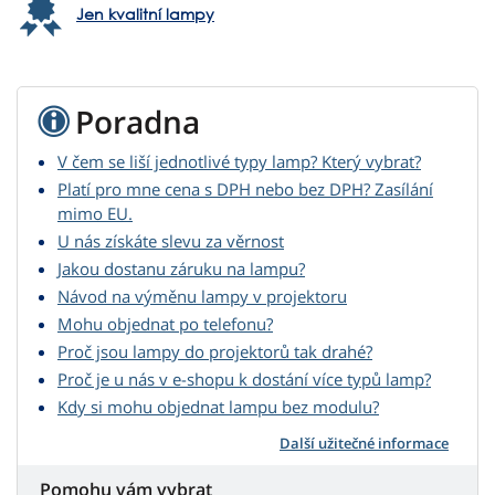
Jen kvalitní lampy
Poradna
V čem se liší jednotlivé typy lamp? Který vybrat?
Platí pro mne cena s DPH nebo bez DPH? Zasílání
mimo EU.
U nás získáte slevu za věrnost
Jakou dostanu záruku na lampu?
Návod na výměnu lampy v projektoru
Mohu objednat po telefonu?
Proč jsou lampy do projektorů tak drahé?
Proč je u nás v e-shopu k dostání více typů lamp?
Kdy si mohu objednat lampu bez modulu?
Další užitečné informace
Pomohu vám vybrat