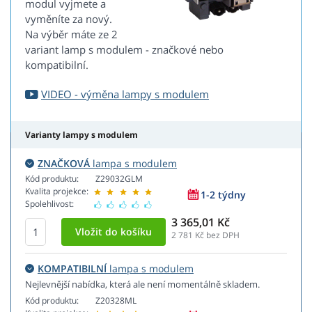
modul vyjmete a
vyměníte za nový.
Na výběr máte ze 2
variant lamp s modulem - značkové nebo
kompatibilní.
VIDEO - výměna lampy s modulem
Varianty lampy s modulem
ZNAČKOVÁ
lampa s modulem
Kód produktu:
Z29032GLM
Kvalita projekce:
1-2 týdny
Spolehlivost:
3 365,01 Kč
2 781
Kč bez DPH
KOMPATIBILNÍ
lampa s modulem
Nejlevnější nabídka, která ale není momentálně skladem.
Kód produktu:
Z20328ML