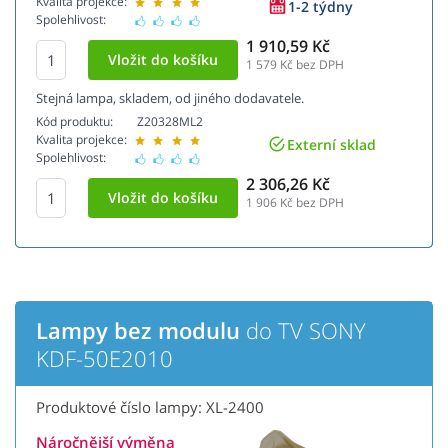
Kvalita projekce:
1-2 týdny
Spolehlivost:
1 910,59 Kč
1 579
Kč bez DPH
Stejná lampa, skladem, od jiného dodavatele.
Kód produktu:
Z20328ML2
Kvalita projekce:
Externí sklad
Spolehlivost:
2 306,26 Kč
1 906
Kč bez DPH
Lampy bez modulu
do TV SONY
KDF-50E2010
Produktové číslo lampy: XL-2400
Náročnější výměna