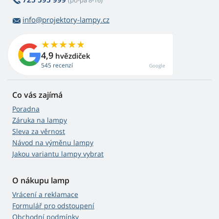
(po-pá 8-16)
info@projektory-lampy.cz
4,9
hvězdiček
545 recenzí
Google
Co vás zajímá
Poradna
Záruka na lampy
Sleva za věrnost
Návod na výměnu lampy
Jakou variantu lampy vybrat
O nákupu lamp
Vrácení a reklamace
Formulář pro odstoupení
Obchodní podmínky