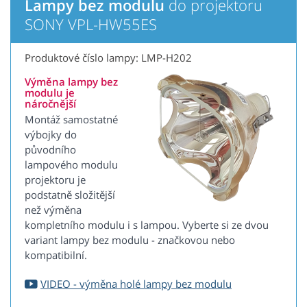
Lampy bez modulu
do projektoru
SONY VPL-HW55ES
Produktové číslo lampy: LMP-H202
Výměna lampy bez
modulu je
náročnější
Montáž samostatné
výbojky do
původního
lampového modulu
projektoru je
podstatně složitější
než výměna
kompletního modulu i s lampou. Vyberte si ze dvou
variant lampy bez modulu - značkovou nebo
kompatibilní.
VIDEO - výměna holé lampy bez modulu