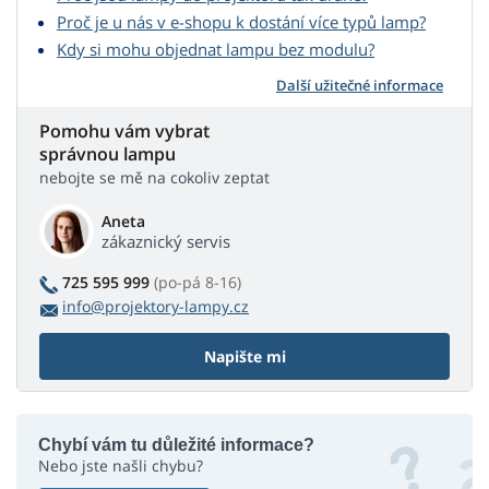
Proč je u nás v e-shopu k dostání více typů lamp?
Kdy si mohu objednat lampu bez modulu?
Další užitečné informace
Pomohu vám vybrat
správnou lampu
nebojte se mě na cokoliv zeptat
Aneta
zákaznický servis
725 595 999
(po-pá 8-16)
info@projektory-lampy.cz
Napište mi
Chybí vám tu důležité informace?
Nebo jste našli chybu?