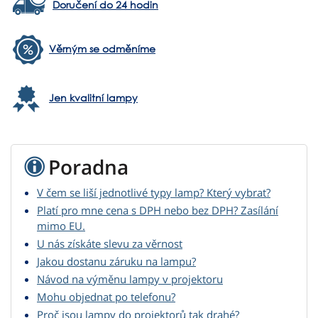
Doručení do 24 hodin
Věrným se odměníme
Jen kvalitní lampy
Poradna
V čem se liší jednotlivé typy lamp? Který vybrat?
Platí pro mne cena s DPH nebo bez DPH? Zasílání
mimo EU.
U nás získáte slevu za věrnost
Jakou dostanu záruku na lampu?
Návod na výměnu lampy v projektoru
Mohu objednat po telefonu?
Proč jsou lampy do projektorů tak drahé?