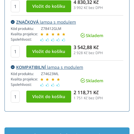
4 830,32 Kč
3 992
Kč bez DPH
ZNAČKOVÁ
lampa s modulem
Kód produktu:
Z78412GLM
Kvalita projekce:
Skladem
Spolehlivost:
3 542,88 Kč
2 928
Kč bez DPH
KOMPATIBILNÍ
lampa s modulem
Kód produktu:
Z74623ML
Kvalita projekce:
Skladem
Spolehlivost:
2 118,71 Kč
1 751
Kč bez DPH