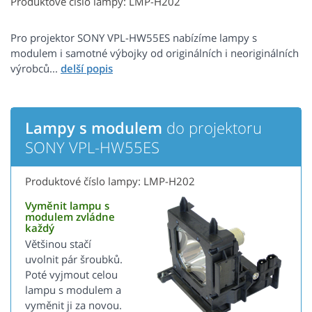
Produktové číslo lampy: LMP-H202
Pro projektor SONY VPL-HW55ES nabízíme lampy s
modulem i samotné výbojky od originálních i neoriginálních
výrobců...
Lampy s modulem
do projektoru
SONY VPL-HW55ES
Produktové číslo lampy: LMP-H202
Vyměnit lampu s
modulem zvládne
každý
Většinou stačí
uvolnit pár šroubků.
Poté vyjmout celou
lampu s modulem a
vyměnit ji za novou.