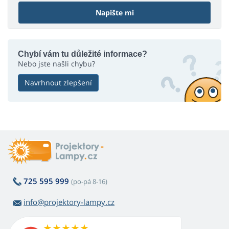
Napište mi
Chybí vám tu důležité informace?
Nebo jste našli chybu?
Navrhnout zlepšení
725 595 999
(po-pá 8-16)
info@projektory-lampy.cz