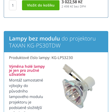
3 022,58 Kč
2 498
Kč bez DPH
Lampy bez modulu
do projektoru
TAXAN KG-PS30TDW
Produktové číslo lampy: KG-LPS3230
Výměna holé lampy
je jen pro zručné
uživatele
Montáž samostatné
výbojky do
původního
lampového modulu
projektoru je
podstatně složitější