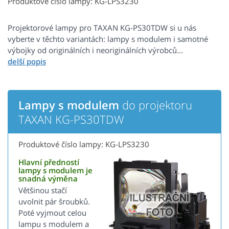
Produktové číslo lampy: KG-LPS3230
Projektorové lampy pro TAXAN KG-PS30TDW si u nás
vyberte v těchto variantách: lampy s modulem i samotné
výbojky od originálních i neoriginálních výrobců...
Lampy s modulem
do projektoru
TAXAN KG-PS30TDW
Produktové číslo lampy: KG-LPS3230
Hlavní předností
lampy s modulem je
snadná výměna
Většinou stačí
uvolnit pár šroubků.
Poté vyjmout celou
lampu s modulem a