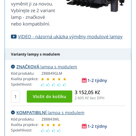
vyměnit ji za novou.
Vybírejte ze 2 variant
lamp - značkové
nebo kompatibilní.
VIDEO - názorná ukázka výměny modulové lampy
Varianty lampy s modulem
ZNAČKOVÁ
lampa s modulem
Kód produktu:
Z88849GLM
Kvalita projekce:
1-2 týdny
Spolehlivost:
3 152,05 Kč
2 605
Kč bez DPH
KOMPATIBILNÍ
lampa s modulem
Kód produktu:
Z88843ML
Kvalita projekce:
1-2 týdny
Spolehlivost: