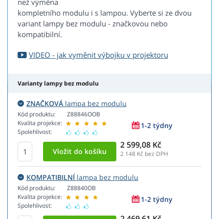
než výměna
kompletního modulu i s lampou. Vyberte si ze dvou
variant lampy bez modulu - značkovou nebo
kompatibilní.
VIDEO - jak vyměnit výbojku v projektoru
Varianty lampy bez modulu
ZNAČKOVÁ
lampa bez modulu
Kód produktu:
Z88846OOB
Kvalita projekce:
1-2 týdny
Spolehlivost:
2 599,08 Kč
2 148
Kč bez DPH
KOMPATIBILNÍ
lampa bez modulu
Kód produktu:
Z88840OB
Kvalita projekce:
1-2 týdny
Spolehlivost:
2 469,61 Kč