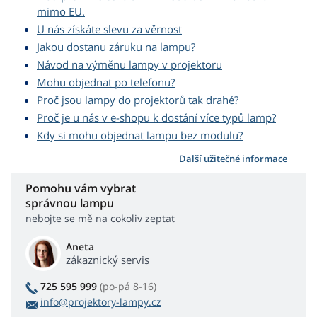
mimo EU.
U nás získáte slevu za věrnost
Jakou dostanu záruku na lampu?
Návod na výměnu lampy v projektoru
Mohu objednat po telefonu?
Proč jsou lampy do projektorů tak drahé?
Proč je u nás v e-shopu k dostání více typů lamp?
Kdy si mohu objednat lampu bez modulu?
Další užitečné informace
Pomohu vám vybrat
správnou lampu
nebojte se mě na cokoliv zeptat
Aneta
zákaznický servis
725 595 999
(po-pá 8-16)
info@projektory-lampy.cz