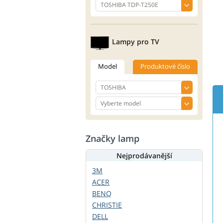
Lampy pro TV
Model
Produktové číslo
Značky lamp
Nejprodávanější
3M
ACER
BENQ
CHRISTIE
DELL