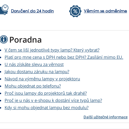
Doručení do 24 hodin
Věrným se odměníme
Poradna
V čem se liší jednotlivé typy lamp? Který vybrat?
Platí pro mne cena s DPH nebo bez DPH? Zasílání mimo EU.
U nás získáte slevu za věrnost
Jakou dostanu záruku na lampu?
Návod na výměnu lampy v projektoru
Mohu objednat po telefonu?
Proč jsou lampy do projektorů tak drahé?
Proč je u nás v e-shopu k dostání více typů lamp?
Kdy si mohu objednat lampu bez modulu?
Další užitečné informace