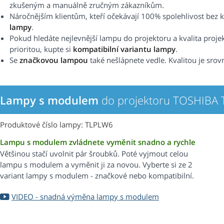
zkušeným a manuálně zručným zákazníkům.
Náročnějším klientům, kteří očekávají 100% spolehlivost b
lampy
.
Pokud hledáte nejlevnější lampu do projektoru a kvalita proje
prioritou, kupte si
kompatibilní variantu lampy
.
Se
značkovou lampou
také nešlápnete vedle. Kvalitou je srovn
Lampy s modulem
do projektoru TOSHIBA
Produktové číslo lampy: TLPLW6
Lampu s modulem zvládnete vyměnit snadno a rychle
Většinou stačí uvolnit pár šroubků. Poté vyjmout celou
lampu s modulem a vyměnit ji za novou. Vyberte si ze 2
variant lampy s modulem - značkové nebo kompatibilní.
VIDEO - snadná výměna lampy s modulem