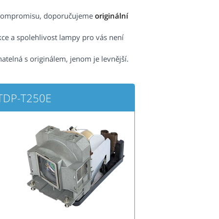
ez kompromisu, doporučujeme
originální
kce a spolehlivost lampy pro vás není
atelná s originálem, jenom je levnější.
 TDP-T250E