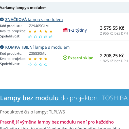
Varianty lampy s modulem
ZNAČKOVÁ
lampa s modulem
Kód produktu:
Z29405GLM
3 575,55 Kč
1-2 týdny
Kvalita projekce:
2 955
Kč bez DPH
Spolehlivost:
KOMPATIBILNÍ
lampa s modulem
Kód produktu:
Z35830ML
2 208,25 Kč
Externí sklad
Kvalita projekce:
1 825
Kč bez DPH
Spolehlivost:
Lampy bez modulu
do projektoru TOSHIBA
Produktové číslo lampy: TLPLW6
Pracnější výměna lampy bez modulu není pro každého
Počítejte s tím, že montáž výbojky do původního lampového