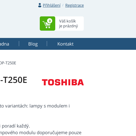
Přihlášení
Registrace
Váš košík
0
je prázdný
adna
Blog
Kontakt
DP-T250E
-T250E
to variantách: lampy s modulem i
i poradí každý.
lampového modulu doporučujeme pouze