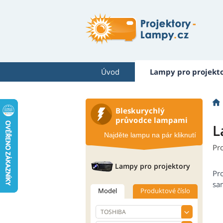
Úvod
Lampy pro projekt
Bleskurychlý
průvodce lampami
L
Najděte lampu na pár kliknutí
Pr
Lampy pro projektory
Pr
sam
Model
Produktové číslo