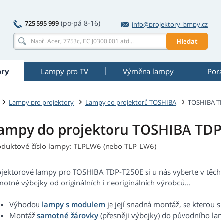
(po-pá 8-16)
725 595 999
info@projektory-lampy.cz
Hledat
ory
Lampy pro TV
Výměna lampy
Por
Lampy pro projektory
Lampy do projektorů TOSHIBA
TOSHIBA T
ampy do projektoru TOSHIBA TDP
oduktové číslo lampy: TLPLW6 (nebo TLP-LW6)
ojektorové lampy pro TOSHIBA TDP-T250E si u nás vyberte v těch
otné výbojky od originálních i neoriginálních výrobců...
Výhodou
lampy s modulem
je její snadná montáž, se kterou s
Montáž
samotné žárovky
(přesněji výbojky) do původního 