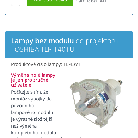
1 960
Kč bez DPH
Lampy bez modulu
do projektoru
TOSHIBA TLP-T401U
Produktové číslo lampy: TLPLW1
Výměna holé lampy
je jen pro zručné
uživatele
Počítejte s tím, že
montáž výbojky do
původního
lampového modulu
je výrazně složitější
než výměna
kompletního modulu