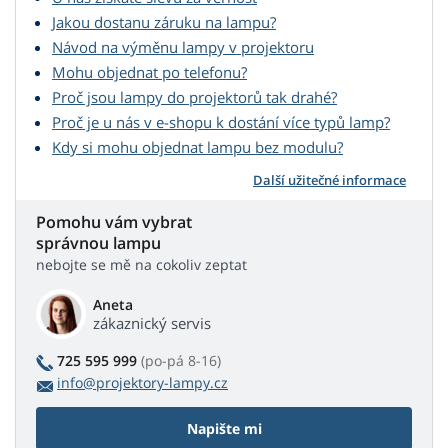
Jakou dostanu záruku na lampu?
Návod na výměnu lampy v projektoru
Mohu objednat po telefonu?
Proč jsou lampy do projektorů tak drahé?
Proč je u nás v e-shopu k dostání více typů lamp?
Kdy si mohu objednat lampu bez modulu?
Další užitečné informace
Pomohu vám vybrat
správnou lampu
nebojte se mě na cokoliv zeptat
Aneta
zákaznický servis
725 595 999
(po-pá 8-16)
info@projektory-lampy.cz
Napište mi