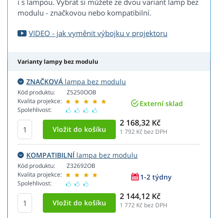
i s lampou. Vybrat si můžete ze dvou variant lamp bez
modulu - značkovou nebo kompatibilní.
VIDEO - jak vyměnit výbojku v projektoru
Varianty lampy bez modulu
ZNAČKOVÁ
lampa bez modulu
Kód produktu:
Z5250OOB
Kvalita projekce:
Externí sklad
Spolehlivost:
2 168,32 Kč
1 792
Kč bez DPH
KOMPATIBILNÍ
lampa bez modulu
Kód produktu:
Z32692OB
Kvalita projekce:
1-2 týdny
Spolehlivost:
2 144,12 Kč
1 772
Kč bez DPH