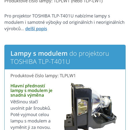
Produktové číslo lampy: TLPLW1 (nebo TLP-LW1)
Pro projektor TOSHIBA TLP-T401U nabízíme lampy s
modulem i samotné výbojky od originálních i neoriginálních
výrobců...
Lampy s modulem
do projektoru
TOSHIBA TLP-T401U
Produktové číslo lampy: TLPLW1
Hlavní předností
lampy s modulem je
snadná výměna
Většinou stačí
uvolnit pár šroubků.
Poté vyjmout celou
lampu s modulem a
vyměnit ji za novou.