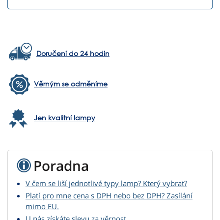
Doručení do 24 hodin
Věrným se odměníme
Jen kvalitní lampy
Poradna
V čem se liší jednotlivé typy lamp? Který vybrat?
Platí pro mne cena s DPH nebo bez DPH? Zasílání
mimo EU.
U nás získáte slevu za věrnost