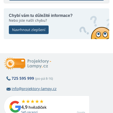
Chybí vám tu důležité informace?
Nebo jste našli chybu?
Navrhnout zlepšení
725 595 999
(po-pá 8-16)
info@projektory-lampy.cz
4,9
hvězdiček
545 recenzí
Google