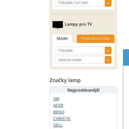
Lampy pro TV
Model
Produktové číslo
Značky lamp
Nejprodávanější
3M
ACER
BENQ
CHRISTIE
DELL