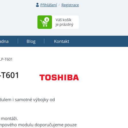
Přihlášení
Registrace
Váš košík
0
je prázdný
adna
Blog
Kontakt
LP-T601
-T601
odulem i samotné výbojky od
 montáži.
lampového modulu doporučujeme pouze