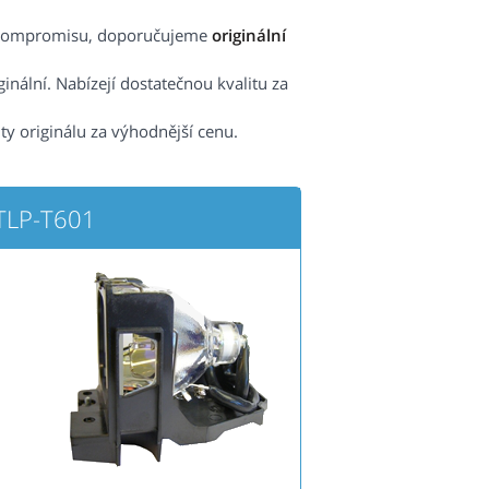
ez kompromisu, doporučujeme
originální
nální. Nabízejí dostatečnou kvalitu za
ity originálu za výhodnější cenu.
TLP-T601