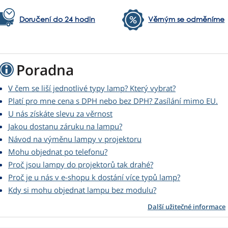
Doručení do 24 hodin
Věrným se odměníme
Poradna
V čem se liší jednotlivé typy lamp? Který vybrat?
Platí pro mne cena s DPH nebo bez DPH? Zasílání mimo EU.
U nás získáte slevu za věrnost
Jakou dostanu záruku na lampu?
Návod na výměnu lampy v projektoru
Mohu objednat po telefonu?
Proč jsou lampy do projektorů tak drahé?
Proč je u nás v e-shopu k dostání více typů lamp?
Kdy si mohu objednat lampu bez modulu?
Další užitečné informace