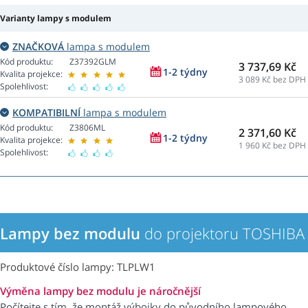
Varianty lampy s modulem
ZNAČKOVÁ
lampa s modulem
Kód produktu:
Z37392GLM
3 737,69 Kč
1-2 týdny
Kvalita projekce:
3 089
Kč bez DPH
Spolehlivost:
KOMPATIBILNÍ
lampa s modulem
Kód produktu:
Z3806ML
2 371,60 Kč
1-2 týdny
Kvalita projekce:
1 960
Kč bez DPH
Spolehlivost:
Lampy bez modulu
do projektoru TOSHIBA
Produktové číslo lampy: TLPLW1
Výměna lampy bez modulu je náročnější
Počítejte s tím, že montáž výbojky do původního lampového