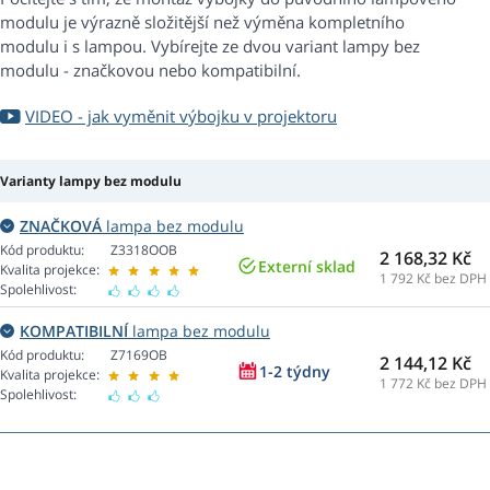
modulu je výrazně složitější než výměna kompletního
modulu i s lampou. Vybírejte ze dvou variant lampy bez
modulu - značkovou nebo kompatibilní.
VIDEO - jak vyměnit výbojku v projektoru
Varianty lampy bez modulu
ZNAČKOVÁ
lampa bez modulu
Kód produktu:
Z3318OOB
2 168,32 Kč
Externí sklad
Kvalita projekce:
1 792
Kč bez DPH
Spolehlivost:
KOMPATIBILNÍ
lampa bez modulu
Kód produktu:
Z7169OB
2 144,12 Kč
1-2 týdny
Kvalita projekce:
1 772
Kč bez DPH
Spolehlivost: