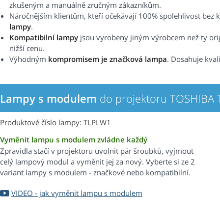
zkušeným a manuálně zručným zákazníkům.
Náročnějším klientům, kteří očekávají 100% spolehlivost b
lampy
.
Kompatibilní lampy
jsou vyrobeny jiným výrobcem než ty origi
nižší cenu.
Výhodným
kompromisem je značková lampa
. Dosahuje kval
Lampy s modulem
do projektoru TOSHIBA 
Produktové číslo lampy: TLPLW1
Vyměnit lampu s modulem zvládne každý
Zpravidla stačí v projektoru uvolnit pár šroubků, vyjmout
celý lampový modul a vyměnit jej za nový. Vyberte si ze 2
variant lampy s modulem - značkové nebo kompatibilní.
VIDEO - jak vyměnit lampu s modulem