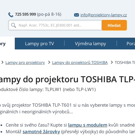
(po-pá 8-16)
725 595 999
info@projektory-lampy.cz
Hledat
ory
Lampy pro TV
Výměna lampy
Por
Lampy pro projektory
Lampy do projektorů TOSHIBA
TOSHIBA T
ampy do projektoru TOSHIBA TLP
oduktové číslo lampy: TLPLW1 (nebo TLP-LW1)
o svůj projektor TOSHIBA TLP-T601 si u nás vyberete lampy s m
ginálních i neoriginálních výrobců...
Ceníte si svého času? Kupte si
lampu s modulem
kvůli snadné
Montáž
samotné žárovky
(přesněji výbojky) do původního 