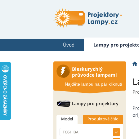
Úvod
Lampy pro projekt
Bleskurychlý
průvodce lampami
L
Najděte lampu na pár kliknutí
Pr
Lampy pro projektory
Pr
ori
Model
Produktové číslo