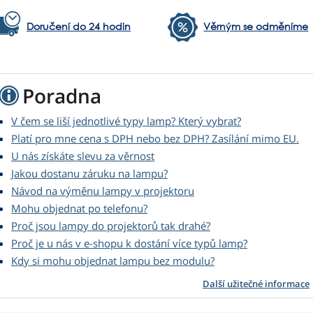
Doručení do 24 hodin
Věrným se odměníme
Poradna
V čem se liší jednotlivé typy lamp? Který vybrat?
Platí pro mne cena s DPH nebo bez DPH? Zasílání mimo EU.
U nás získáte slevu za věrnost
Jakou dostanu záruku na lampu?
Návod na výměnu lampy v projektoru
Mohu objednat po telefonu?
Proč jsou lampy do projektorů tak drahé?
Proč je u nás v e-shopu k dostání více typů lamp?
Kdy si mohu objednat lampu bez modulu?
Další užitečné informace