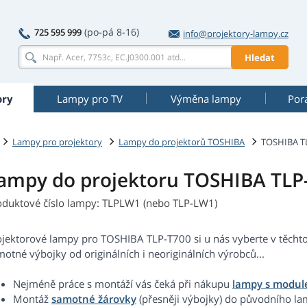
(po-pá 8-16)
725 595 999
info@projektory-lampy.cz
Hledat
ory
Lampy pro TV
Výměna lampy
Por
Lampy pro projektory
Lampy do projektorů TOSHIBA
TOSHIBA T
ampy do projektoru TOSHIBA TLP
oduktové číslo lampy: TLPLW1 (nebo TLP-LW1)
ojektorové lampy pro TOSHIBA TLP-T700 si u nás vyberte v těcht
otné výbojky od originálních i neoriginálních výrobců...
Nejméně práce s montáží vás čeká při nákupu
lampy s modu
Montáž
samotné žárovky
(přesněji výbojky) do původního 