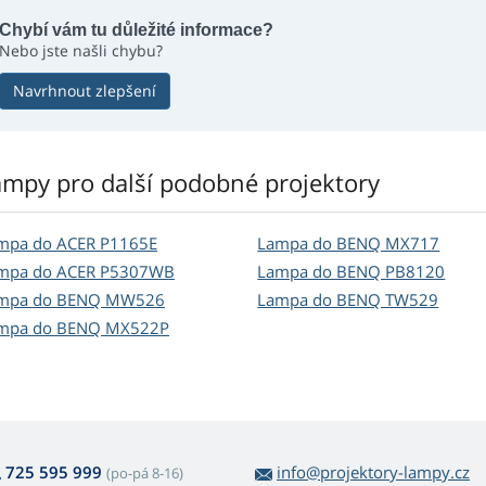
Chybí vám tu důležité informace?
Nebo jste našli chybu?
Navrhnout zlepšení
ampy pro další podobné projektory
mpa do ACER P1165E
Lampa do BENQ MX717
mpa do ACER P5307WB
Lampa do BENQ PB8120
mpa do BENQ MW526
Lampa do BENQ TW529
mpa do BENQ MX522P
725 595 999
info@projektory-lampy.cz
(po-pá 8-16)