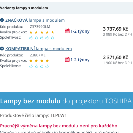
Varianty lampy s modulem
ZNAČKOVÁ
lampa s modulem
Kód produktu:
Z37399GLM
3 737,69 Kč
1-2 týdny
Kvalita projekce:
3 089
Kč bez DPH
Spolehlivost:
KOMPATIBILNÍ
lampa s modulem
Kód produktu:
Z3807ML
2 371,60 Kč
1-2 týdny
Kvalita projekce:
1 960
Kč bez DPH
Spolehlivost:
Lampy bez modulu
do projektoru TOSHIBA
Produktové číslo lampy: TLPLW1
Pracnější výměna lampy bez modulu není pro každého
Výměna samotné výbojky je komplikovanější, než výměna