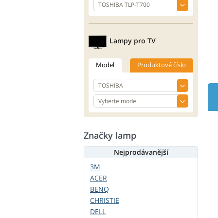
Lampy pro TV
Model
Produktové číslo
Značky lamp
Nejprodávanější
3M
ACER
BENQ
CHRISTIE
DELL