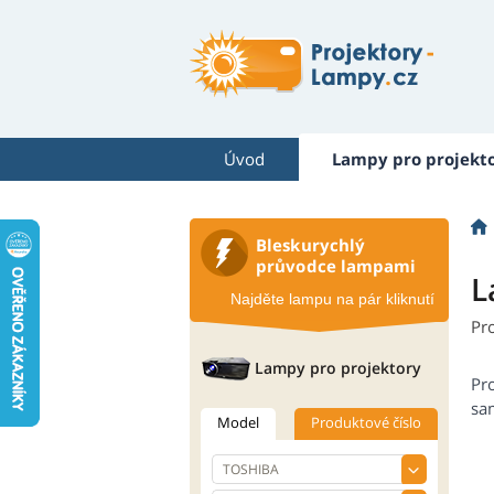
Úvod
Lampy pro projekt
Bleskurychlý
průvodce lampami
L
Najděte lampu na pár kliknutí
Pr
Lampy pro projektory
Pr
sam
Model
Produktové číslo