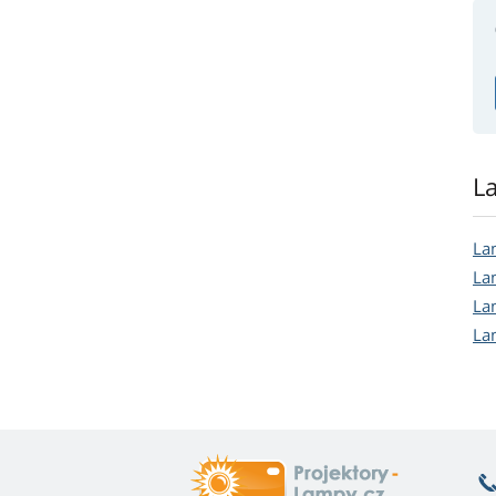
L
La
La
La
La