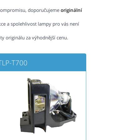
ez kompromisu, doporučujeme
originální
kce a spolehlivost lampy pro vás není
ity originálu za výhodnější cenu.
TLP-T700