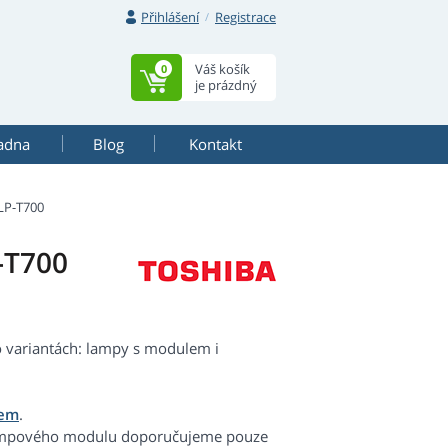
Přihlášení
Registrace
Váš košík
0
je prázdný
adna
Blog
Kontakt
LP-T700
-T700
o variantách: lampy s modulem i
lem
.
lampového modulu doporučujeme pouze