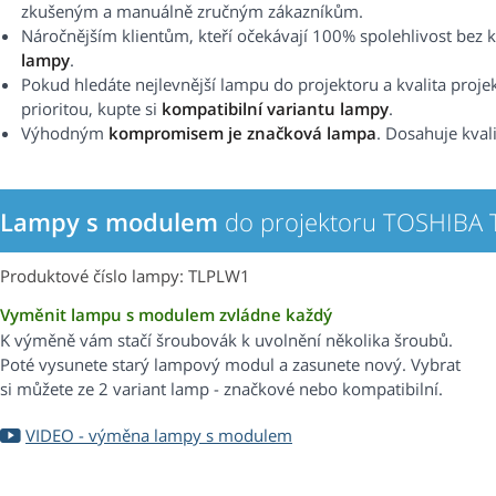
zkušeným a manuálně zručným zákazníkům.
Náročnějším klientům, kteří očekávají 100% spolehlivost b
lampy
.
Pokud hledáte nejlevnější lampu do projektoru a kvalita proje
prioritou, kupte si
kompatibilní variantu lampy
.
Výhodným
kompromisem je značková lampa
. Dosahuje kval
Lampy s modulem
do projektoru TOSHIBA 
Produktové číslo lampy: TLPLW1
Vyměnit lampu s modulem zvládne každý
K výměně vám stačí šroubovák k uvolnění několika šroubů.
Poté vysunete starý lampový modul a zasunete nový. Vybrat
si můžete ze 2 variant lamp - značkové nebo kompatibilní.
VIDEO - výměna lampy s modulem