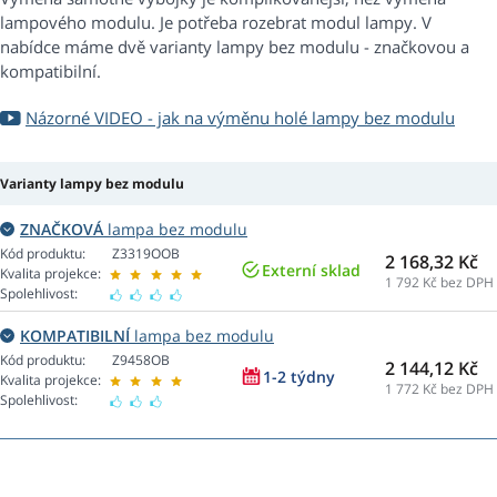
lampového modulu. Je potřeba rozebrat modul lampy. V
nabídce máme dvě varianty lampy bez modulu - značkovou a
kompatibilní.
Názorné VIDEO - jak na výměnu holé lampy bez modulu
Varianty lampy bez modulu
ZNAČKOVÁ
lampa bez modulu
Kód produktu:
Z3319OOB
2 168,32 Kč
Externí sklad
Kvalita projekce:
1 792
Kč bez DPH
Spolehlivost:
KOMPATIBILNÍ
lampa bez modulu
Kód produktu:
Z9458OB
2 144,12 Kč
1-2 týdny
Kvalita projekce:
1 772
Kč bez DPH
Spolehlivost: