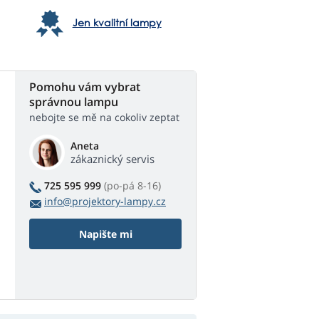
Jen kvalitní lampy
Pomohu vám vybrat
správnou lampu
nebojte se mě na cokoliv zeptat
Aneta
zákaznický servis
725 595 999
(po-pá 8-16)
info@projektory-lampy.cz
Napište mi