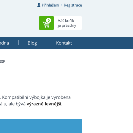
Přihlášení
Registrace
Váš košík
0
je prázdný
adna
Blog
Kontakt
00F
Kompatibilní výbojka je vyrobena
álu, ale bývá
výrazně levnější
.