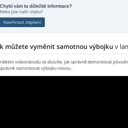
Chybí vám tu důležité informace?
Nebo jste našli chybu?
Navrhnout zlepšení
ak můžete vyměnit samotnou výbojku
v l
krátkém videonávodu se dozvíte, jak správně demontovat původ
 správně namontovat výbojku novou.