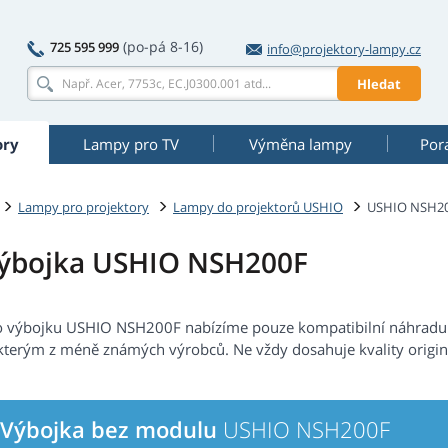
(po-pá 8-16)
725 595 999
info@projektory-lampy.cz
Hledat
ory
Lampy pro TV
Výměna lampy
Por
Lampy pro projektory
Lampy do projektorů USHIO
USHIO NSH2
ýbojka USHIO NSH200F
o výbojku USHIO NSH200F nabízíme pouze kompatibilní náhradu. 
kterým z méně známých výrobců. Ne vždy dosahuje kvality origin
Výbojka bez modulu
USHIO NSH200F