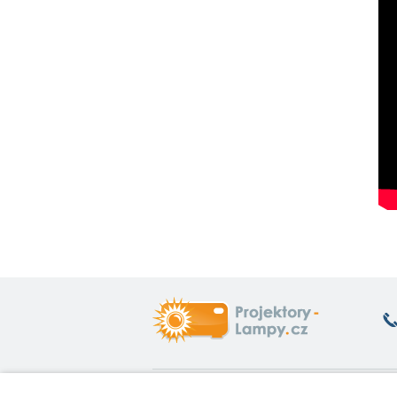
Co vás zajímá
O