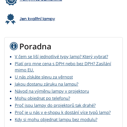
Jen kvalitní lampy
Poradna
V čem se liší jednotlivé typy lamp? Který vybrat?
Platí pro mne cena s DPH nebo bez DPH? Zasílání
mimo EU.
U nás získáte slevu za věrnost
Jakou dostanu záruku na lampu?
Návod na výměnu lampy v projektoru
Mohu objednat po telefonu?
Proč jsou lampy do projektorů tak drahé?
Proč je u nás v e-shopu k dostání více typů lamp?
Kdy si mohu objednat lampu bez modulu?