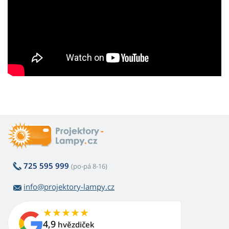
725 595 999
(po-pá 8-16)
info@projektory-lampy.cz
4,9
hvězdiček