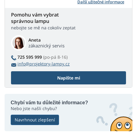
Další užitečné informace
Pomohu vám vybrat
správnou lampu
nebojte se mě na cokoliv zeptat
Aneta
zákaznický servis
725 595 999
(po-pá 8-16)
info@projektory-lampy.cz
Napište mi
Chybí vám tu důležité informace?
Nebo jste našli chybu?
Navrhnout zlepšení