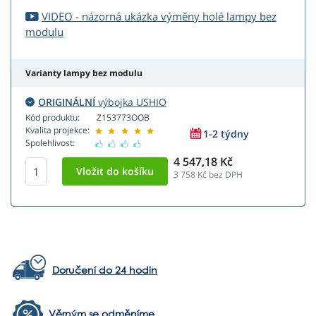
VIDEO - názorná ukázka výměny holé lampy bez
modulu
Varianty lampy bez modulu
ORIGINÁLNÍ
výbojka USHIO
Kód produktu:
Z153773OOB
Kvalita projekce:
1-2 týdny
Spolehlivost:
4 547,18 Kč
3 758
Kč bez DPH
Doručení do 24 hodin
Věrným se odměníme