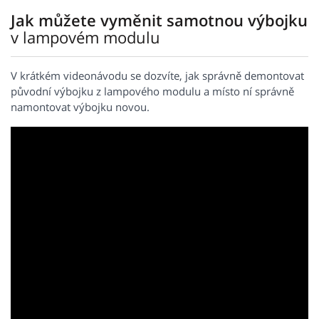
Jak můžete vyměnit samotnou výbojku
v lampovém modulu
V krátkém videonávodu se dozvíte, jak správně demontovat
původní výbojku z lampového modulu a místo ní správně
namontovat výbojku novou.