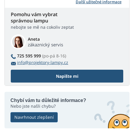
Další užitečné informace
Pomohu vám vybrat
správnou lampu
nebojte se mě na cokoliv zeptat
Aneta
zákaznický servis
725 595 999
(po-pá 8-16)
info@projektory-lampy.cz
Napište mi
Chybí vám tu důležité informace?
Nebo jste našli chybu?
Navrhnout zlepšení