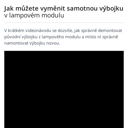
Jak můžete vyměnit samotnou výbojku
v lampovém modulu
V krátkém videonávodu se dozvíte, jak správně demontovat
původní výbojku z lampového modulu a místo ní správně
namontovat výbojku novou.