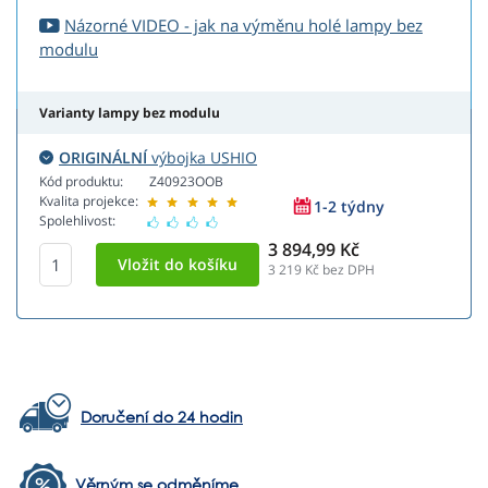
Názorné VIDEO - jak na výměnu holé lampy bez
modulu
Varianty lampy bez modulu
ORIGINÁLNÍ
výbojka USHIO
Kód produktu:
Z40923OOB
Kvalita projekce:
1-2 týdny
Spolehlivost:
3 894,99 Kč
3 219
Kč bez DPH
Doručení do 24 hodin
Věrným se odměníme