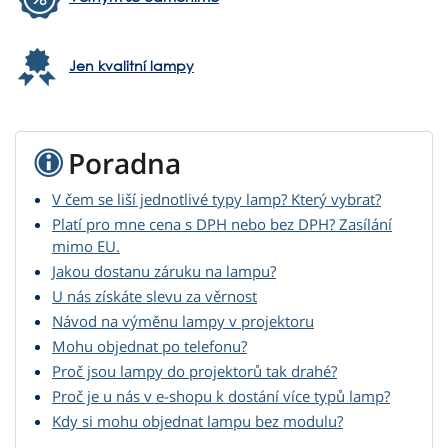
Jen kvalitní lampy
Poradna
V čem se liší jednotlivé typy lamp? Který vybrat?
Platí pro mne cena s DPH nebo bez DPH? Zasílání
mimo EU.
Jakou dostanu záruku na lampu?
U nás získáte slevu za věrnost
Návod na výměnu lampy v projektoru
Mohu objednat po telefonu?
Proč jsou lampy do projektorů tak drahé?
Proč je u nás v e-shopu k dostání více typů lamp?
Kdy si mohu objednat lampu bez modulu?