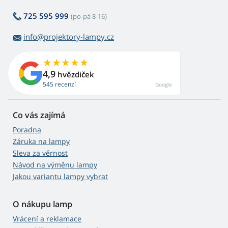
725 595 999
(po-pá 8-16)
info@projektory-lampy.cz
4,9
hvězdiček
545 recenzí
Google
Co vás zajímá
Poradna
Záruka na lampy
Sleva za věrnost
Návod na výměnu lampy
Jakou variantu lampy vybrat
O nákupu lamp
Vrácení a reklamace