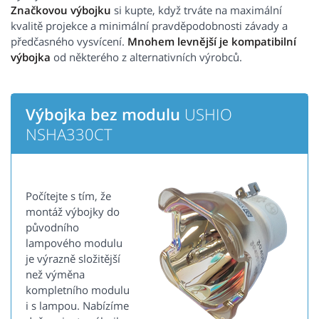
Značkovou výbojku
si kupte, když trváte na maximální
kvalitě projekce a minimální pravděpodobnosti závady a
předčasného vysvícení.
Mnohem levnější je kompatibilní
výbojka
od některého z alternativních výrobců.
Výbojka bez modulu
USHIO
NSHA330CT
Počítejte s tím, že
montáž výbojky do
původního
lampového modulu
je výrazně složitější
než výměna
kompletního modulu
i s lampou. Nabízíme