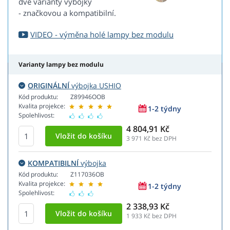
dvě varianty výbojky
- značkovou a kompatibilní.
VIDEO - výměna holé lampy bez modulu
Varianty lampy bez modulu
ORIGINÁLNÍ
výbojka USHIO
Kód produktu:
Z89946OOB
Kvalita projekce:
1-2 týdny
Spolehlivost:
4 804,91 Kč
3 971
Kč bez DPH
KOMPATIBILNÍ
výbojka
Kód produktu:
Z117036OB
Kvalita projekce:
1-2 týdny
Spolehlivost:
2 338,93 Kč
1 933
Kč bez DPH