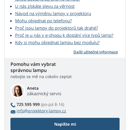
U nás získáte slevu za věrnost
Návod na výměnu lampy v projektoru
Mohu objednat po telefonu?
Proč jsou lampy do projektorů tak drahé?
Proč je u nás v e-shopu k dostání více typů lamp?
Kdy si mohu objednat lampu bez modulu?
Další užitečné informace
Pomohu vám vybrat
správnou lampu
nebojte se mě na cokoliv zeptat
Aneta
zákaznický servis
725 595 999
(po-pá 8-16)
info@projektory-lampy.cz
Napište mi