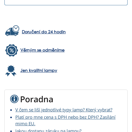
Doručení do 24 hodin
Věrným se odměníme
Jen kvalitní lampy
Poradna
V čem se liší jednotlivé typy lamp? Který vybrat?
Platí pro mne cena s DPH nebo bez DPH? Zasílání
mimo EU.
Jakou dostanu záruku na lampu?