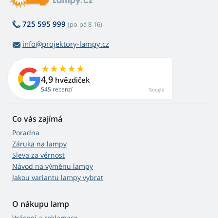
725 595 999
(po-pá 8-16)
info@projektory-lampy.cz
4,9
hvězdiček
545 recenzí
Google
Co vás zajímá
Poradna
Záruka na lampy
Sleva za věrnost
Návod na výměnu lampy
Jakou variantu lampy vybrat
O nákupu lamp
Vrácení a reklamace