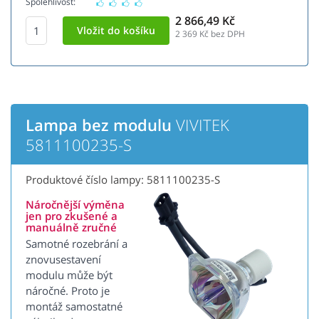
Spolehlivost:
2 866,49 Kč
2 369
Kč bez DPH
Lampa bez modulu
VIVITEK
5811100235-S
Produktové číslo lampy: 5811100235-S
Náročnější výměna
jen pro zkušené a
manuálně zručné
Samotné rozebrání a
znovusestavení
modulu může být
náročné. Proto je
montáž samostatné