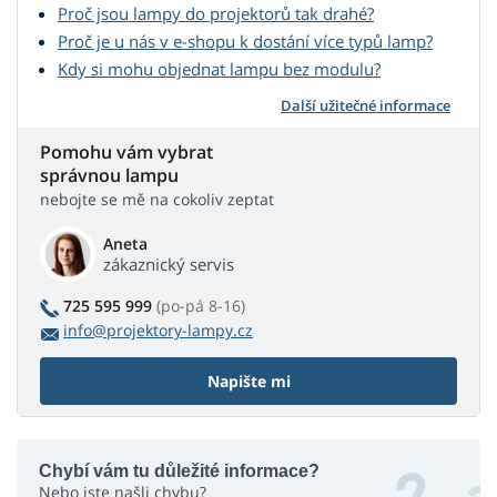
Proč jsou lampy do projektorů tak drahé?
Proč je u nás v e-shopu k dostání více typů lamp?
Kdy si mohu objednat lampu bez modulu?
Další užitečné informace
Pomohu vám vybrat
správnou lampu
nebojte se mě na cokoliv zeptat
Aneta
zákaznický servis
725 595 999
(po-pá 8-16)
info@projektory-lampy.cz
Napište mi
Chybí vám tu důležité informace?
Nebo jste našli chybu?