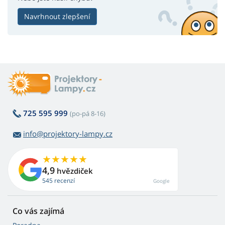
Navrhnout zlepšení
725 595 999
(po-pá 8-16)
info@projektory-lampy.cz
4,9
hvězdiček
545 recenzí
Google
Co vás zajímá