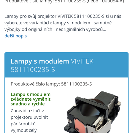
Produktové číslo lampy: 5811100235-S (nebo 1000054-A)
Lampy pro svůj projektor VIVITEK 5811100235-S si u nás
vyberete ve variantách: lampy s modulem i samotné
výbojky od originálních i neoriginálních výrobců...
Lampy s modulem
VIVITEK
5811100235-S
Produktové číslo lampy: 5811100235-S
Lampu s modulem
zvládnete vyměnit
snadno a rychle
Zpravidla stačí v
projektoru uvolnit
pár šroubků,
vyjmout celý