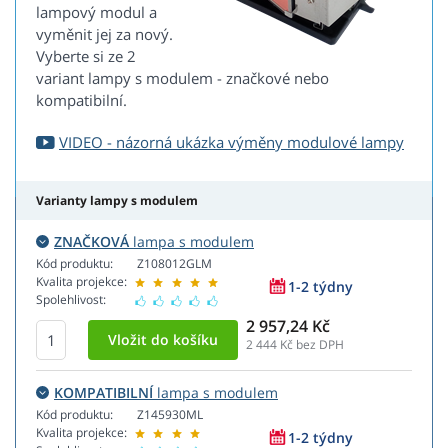
lampový modul a
vyměnit jej za nový.
Vyberte si ze 2
variant lampy s modulem - značkové nebo
kompatibilní.
VIDEO - názorná ukázka výměny modulové lampy
Varianty lampy s modulem
ZNAČKOVÁ
lampa s modulem
Kód produktu:
Z108012GLM
Kvalita projekce:
1-2 týdny
Spolehlivost:
2 957,24 Kč
2 444
Kč bez DPH
KOMPATIBILNÍ
lampa s modulem
Kód produktu:
Z145930ML
Kvalita projekce:
1-2 týdny