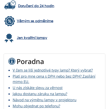
Doručení do 24 hodin
Věrným se odměníme
Jen kvalitní lampy
Poradna
V čem se liší jednotlivé typy lamp? Který vybrat?
Platí pro mne cena s DPH nebo bez DPH? Zasílání
mimo EU.
U nás získáte slevu za věrnost
Jakou dostanu záruku na lampu?
Návod na výměnu lampy v projektoru
Mohu objednat po telefonu?