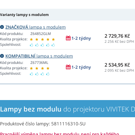
Varianty lampy s modulem
ZNAČKOVÁ
lampa s modulem
Kód produktu:
Z64852GLM
2 729,76 Kč
1-2 týdny
Kvalita projekce:
2 256
Kč bez DPH
Spolehlivost:
KOMPATIBILNÍ
lampa s modulem
Kód produktu:
Z67736ML
2 534,95 Kč
1-2 týdny
Kvalita projekce:
2 095
Kč bez DPH
Spolehlivost:
Lampy bez modulu
do projektoru VIVITEK
Produktové číslo lampy: 5811116310-SU
Pracnější výměna lampy bez modulu není pro každého