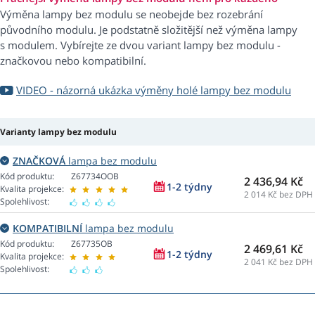
Výměna lampy bez modulu se neobejde bez rozebrání
původního modulu. Je podstatně složitější než výměna lampy
s modulem. Vybírejte ze dvou variant lampy bez modulu -
značkovou nebo kompatibilní.
VIDEO - názorná ukázka výměny holé lampy bez modulu
Varianty lampy bez modulu
ZNAČKOVÁ
lampa bez modulu
Kód produktu:
Z67734OOB
2 436,94 Kč
1-2 týdny
Kvalita projekce:
2 014
Kč bez DPH
Spolehlivost:
KOMPATIBILNÍ
lampa bez modulu
Kód produktu:
Z67735OB
2 469,61 Kč
1-2 týdny
Kvalita projekce:
2 041
Kč bez DPH
Spolehlivost: