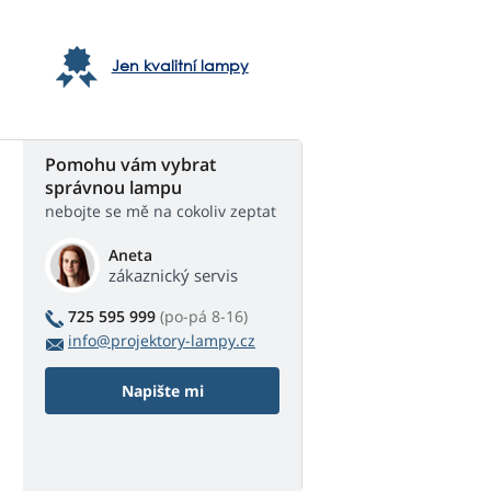
Jen kvalitní lampy
Pomohu vám vybrat
správnou lampu
nebojte se mě na cokoliv zeptat
Aneta
zákaznický servis
725 595 999
(po-pá 8-16)
info@projektory-lampy.cz
Napište mi