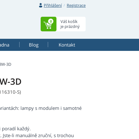
Přihlášení
Registrace
Váš košík
0
je prázdný
adna
Blog
Kontakt
38W-3D
8W-3D
116310-S)
ariantách: lampy s modulem i samotné
i poradí každý.
 Jste-li manuálně zruční, s trochou