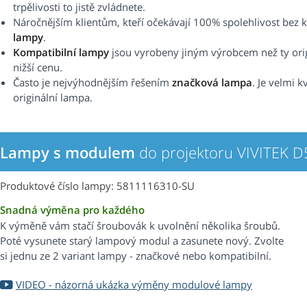
trpělivosti to jistě zvládnete.
Náročnějším klientům, kteří očekávají 100% spolehlivost b
lampy
.
Kompatibilní lampy
jsou vyrobeny jiným výrobcem než ty origi
nižší cenu.
Často je nejvýhodnějším řešením
značková lampa
. Je velmi k
originální lampa.
Lampy s modulem
do projektoru VIVITEK 
Produktové číslo lampy: 5811116310-SU
Snadná výměna pro každého
K výměně vám stačí šroubovák k uvolnění několika šroubů.
Poté vysunete starý lampový modul a zasunete nový. Zvolte
si jednu ze 2 variant lampy - značkové nebo kompatibilní.
VIDEO - názorná ukázka výměny modulové lampy