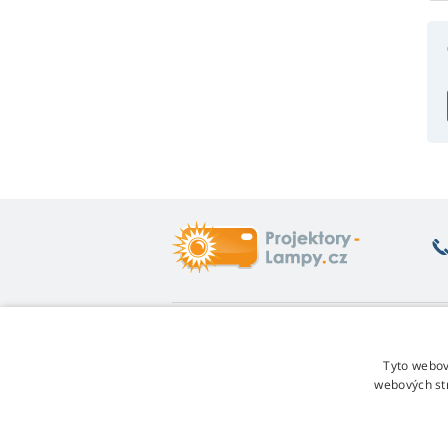
Co vás zajímá
O
Poradna
Vr
Tyto webov
Záruka na lampy
Fo
webových st
Sleva za věrnost
Ob
Návod na výměnu lampy
Re