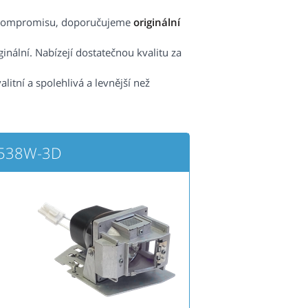
ez kompromisu, doporučujeme
originální
nální. Nabízejí dostatečnou kvalitu za
valitní a spolehlivá a levnější než
D538W-3D