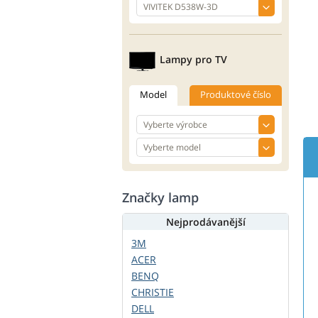
Lampy pro TV
Model
Produktové číslo
Značky lamp
Nejprodávanější
3M
ACER
BENQ
CHRISTIE
DELL