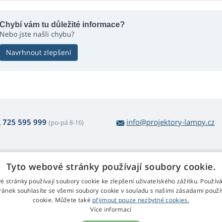
Chybí vám tu důležité informace?
Nebo jste našli chybu?
Navrhnout zlepšení
725 595 999
info@projektory-lampy.cz
(po-pá 8-16)
 nákupu lamp
Web Retail s.r.o.
Tyto webové stránky používají soubory cookie.
ácení a reklamace
Kontakt
é stránky používají soubory cookie ke zlepšení uživatelského zážitku. Použív
rmulář pro odstoupení
Zpracování osobních údajů
ránek souhlasíte se všemi soubory cookie v souladu s našimi zásadami použí
cookie. Můžete také
přijmout pouze nezbytné cookies.
chodní podmínky
Více informací
klamační řád