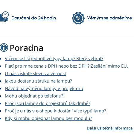
Doručení do 24 hodin
Věrným se odměníme
Poradna
V čem se liší jednotlivé typy lamp? Který vybrat?
Platí pro mne cena s DPH nebo bez DPH? Zasílání mimo EU.
U nás získáte slevu za věrnost
Jakou dostanu záruku na lampu?
Návod na výměnu lampy v projektoru
Mohu objednat po telefonu?
Proč jsou lampy do projektorů tak drahé?
Proč je u nás v e-shopu k dostání více typů lamp?
Kdy si mohu objednat lampu bez modulu?
Další užitečné informace