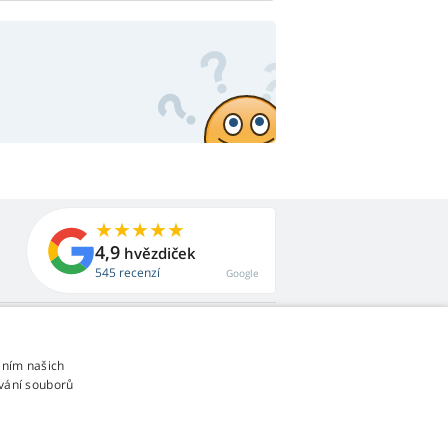
4,9
hvězdiček
545 recenzí
Google
áním našich
vání souborů