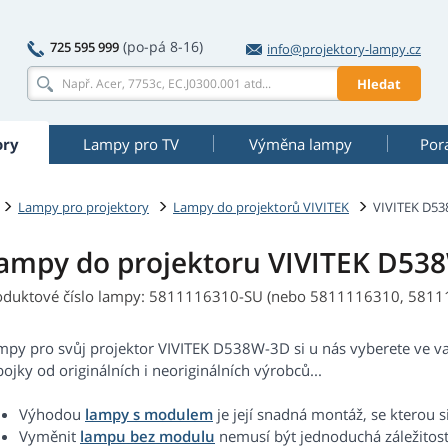
(po-pá 8-16)
725 595 999
info@projektory-lampy.cz
Hledat
ory
Lampy pro TV
Výměna lampy
Por
Lampy pro projektory
Lampy do projektorů VIVITEK
VIVITEK D5
ampy do projektoru VIVITEK D53
oduktové číslo lampy: 5811116310-SU (nebo 5811116310, 5811
mpy pro svůj projektor VIVITEK D538W-3D si u nás vyberete ve v
ojky od originálních i neoriginálních výrobců...
Výhodou
lampy s modulem
je její snadná montáž, se kterou s
Vyměnit
lampu bez modulu
nemusí být jednoduchá záležitost.