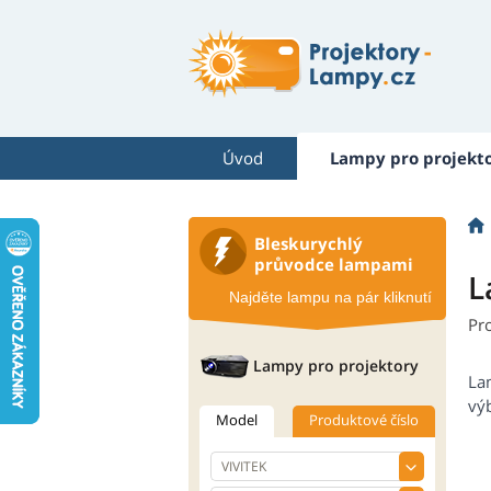
Úvod
Lampy pro projekt
Bleskurychlý
průvodce lampami
L
Najděte lampu na pár kliknutí
Pr
Lampy pro projektory
La
výb
Model
Produktové číslo