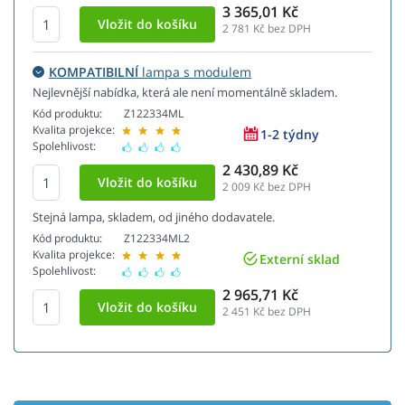
3 365,01 Kč
2 781
Kč bez DPH
KOMPATIBILNÍ
lampa s modulem
Nejlevnější nabídka, která ale není momentálně skladem.
Kód produktu:
Z122334ML
Kvalita projekce:
1-2 týdny
Spolehlivost:
2 430,89 Kč
2 009
Kč bez DPH
Stejná lampa, skladem, od jiného dodavatele.
Kód produktu:
Z122334ML2
Kvalita projekce:
Externí sklad
Spolehlivost:
2 965,71 Kč
2 451
Kč bez DPH