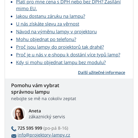
Platí pro mne cena s DPH nebo bez DPH? Zasílání
mimo EU.
Jakou dostanu záruku na lampu?
U nás získáte slevu za věrnost
Návod na výměnu lampy v projektoru
Mohu objednat po telefonu?
Proč jsou lampy do projektorů tak drahé?
Proč je u nás v e-shopu k dostání více typů lamp?
Kdy si mohu objednat lampu bez modulu?
Další užitečné informace
Pomohu vám vybrat
správnou lampu
nebojte se mě na cokoliv zeptat
Aneta
zákaznický servis
725 595 999
(po-pá 8-16)
info@projektory-lampy.cz