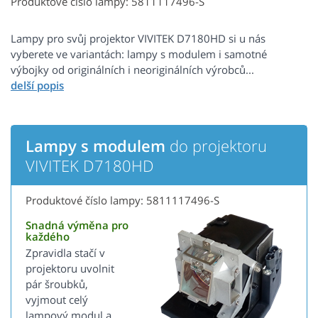
Produktové číslo lampy: 5811117496-S
Lampy pro svůj projektor VIVITEK D7180HD si u nás
vyberete ve variantách: lampy s modulem i samotné
výbojky od originálních i neoriginálních výrobců...
Lampy s modulem
do projektoru
VIVITEK D7180HD
Produktové číslo lampy: 5811117496-S
Snadná výměna pro
každého
Zpravidla stačí v
projektoru uvolnit
pár šroubků,
vyjmout celý
lampový modul a