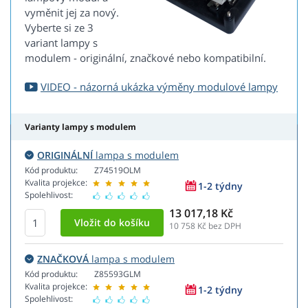
vyměnit jej za nový.
Vyberte si ze 3
variant lampy s
modulem - originální, značkové nebo kompatibilní.
VIDEO - názorná ukázka výměny modulové lampy
Varianty lampy s modulem
ORIGINÁLNÍ
lampa s modulem
Kód produktu:
Z74519OLM
Kvalita projekce:
1-2 týdny
Spolehlivost:
13 017,18 Kč
10 758
Kč bez DPH
ZNAČKOVÁ
lampa s modulem
Kód produktu:
Z85593GLM
Kvalita projekce:
1-2 týdny
Spolehlivost: