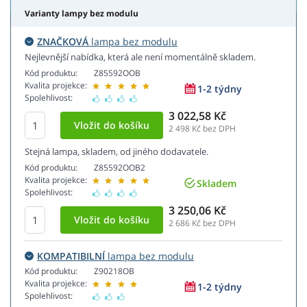
Varianty lampy bez modulu
ZNAČKOVÁ
lampa bez modulu
Nejlevnější nabídka, která ale není momentálně skladem.
Kód produktu:
Z85592OOB
Kvalita projekce:
1-2 týdny
Spolehlivost:
3 022,58 Kč
2 498
Kč bez DPH
Stejná lampa, skladem, od jiného dodavatele.
Kód produktu:
Z85592OOB2
Kvalita projekce:
Skladem
Spolehlivost:
3 250,06 Kč
2 686
Kč bez DPH
KOMPATIBILNÍ
lampa bez modulu
Kód produktu:
Z90218OB
Kvalita projekce:
1-2 týdny
Spolehlivost: