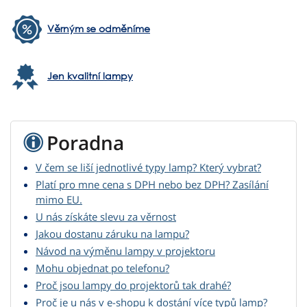
Věrným se odměníme
Jen kvalitní lampy
Poradna
V čem se liší jednotlivé typy lamp? Který vybrat?
Platí pro mne cena s DPH nebo bez DPH? Zasílání
mimo EU.
U nás získáte slevu za věrnost
Jakou dostanu záruku na lampu?
Návod na výměnu lampy v projektoru
Mohu objednat po telefonu?
Proč jsou lampy do projektorů tak drahé?
Proč je u nás v e-shopu k dostání více typů lamp?