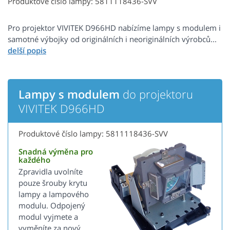
Produktové číslo lampy: 5811118436-SVV
Pro projektor VIVITEK D966HD nabízíme lampy s modulem i
samotné výbojky od originálních i neoriginálních výrobců...
Lampy s modulem
do projektoru
VIVITEK D966HD
Produktové číslo lampy: 5811118436-SVV
Snadná výměna pro
každého
Zpravidla uvolníte
pouze šrouby krytu
lampy a lampového
modulu. Odpojený
modul vyjmete a
vyměníte za nový.