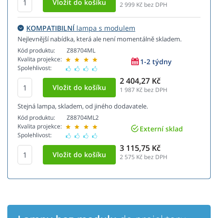
2 999
Kč bez DPH
KOMPATIBILNÍ
lampa s modulem
Nejlevnější nabídka, která ale není momentálně skladem.
Kód produktu:
Z88704ML
Kvalita projekce:
1-2 týdny
Spolehlivost:
2 404,27 Kč
1 987
Kč bez DPH
Stejná lampa, skladem, od jiného dodavatele.
Kód produktu:
Z88704ML2
Kvalita projekce:
Externí sklad
Spolehlivost:
3 115,75 Kč
2 575
Kč bez DPH