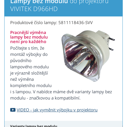
Lampy bez modulu
do projektoru
VIVITEK D966HD
Produktové číslo lampy: 5811118436-SVV
Pracnější výměna
lampy bez modulu
není pro každého
Počítejte s tím, že
montáž výbojky do
původního
lampového modulu
je výrazně složitější
než výměna
kompletního modulu
i s lampou. V nabídce máme dvě varianty lampy bez
modulu - značkovou a kompatibilní.
VIDEO - jak vyměnit výbojku v projektoru
Varianty lampy bez modulu