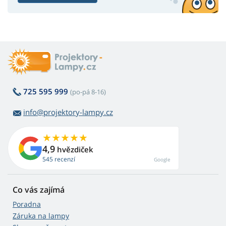
725 595 999
(po-pá 8-16)
info@projektory-lampy.cz
4,9
hvězdiček
545 recenzí
Google
Co vás zajímá
Poradna
Záruka na lampy