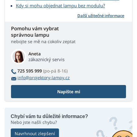
Kdy si mohu objednat lampu bez modulu?
Další užitečné informace
Pomohu vám vybrat
správnou lampu
nebojte se mě na cokoliv zeptat
Aneta
zákaznický servis
725 595 999
(po-pá 8-16)
info@projektory-lampy.cz
Napište mi
Chybí vám tu důležité informace?
Nebo jste našli chybu?
Navrhnout zlepšení