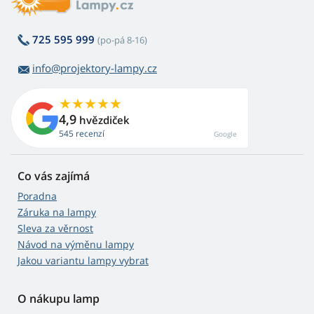
725 595 999
(po-pá 8-16)
info@projektory-lampy.cz
4,9
hvězdiček
545 recenzí
Google
Co vás zajímá
Poradna
Záruka na lampy
Sleva za věrnost
Návod na výměnu lampy
Jakou variantu lampy vybrat
O nákupu lamp