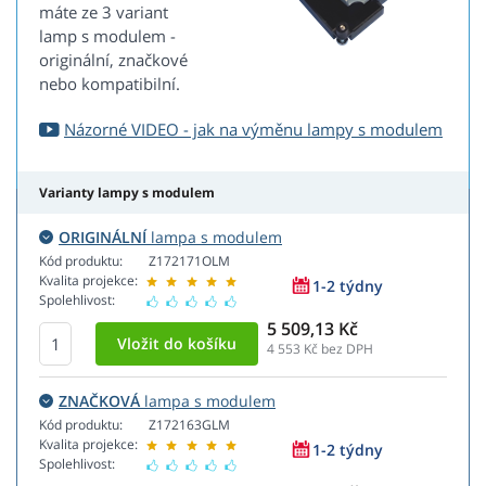
máte ze 3 variant
lamp s modulem -
originální, značkové
nebo kompatibilní.
Názorné VIDEO - jak na výměnu lampy s modulem
Varianty lampy s modulem
ORIGINÁLNÍ
lampa s modulem
Kód produktu:
Z172171OLM
Kvalita projekce:
1-2 týdny
Spolehlivost:
5 509,13 Kč
4 553
Kč bez DPH
ZNAČKOVÁ
lampa s modulem
Kód produktu:
Z172163GLM
Kvalita projekce:
1-2 týdny
Spolehlivost: