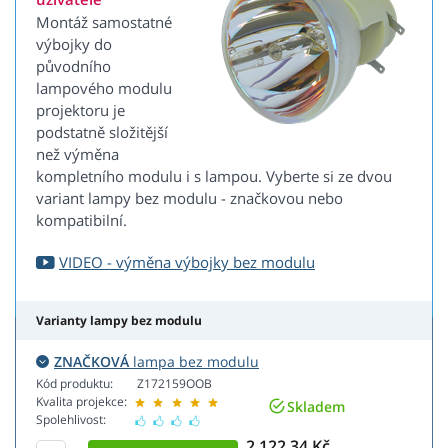
Montáž samostatné
výbojky do
původního
lampového modulu
projektoru je
podstatně složitější
než výměna
kompletního modulu i s lampou. Vyberte si ze dvou
variant lampy bez modulu - značkovou nebo
kompatibilní.
VIDEO - výměna výbojky bez modulu
Varianty lampy bez modulu
ZNAČKOVÁ
lampa bez modulu
Kód produktu:
Z172159OOB
Kvalita projekce:
Skladem
Spolehlivost:
2 122,34 Kč