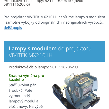
Produktové číslo lampy: 5811116206-SU (nebo
5811116206-S)
Pro projektor VIVITEK MX2101H nabízíme lampy s modulem
i samotné výbojky od originálních i neoriginálních výrobců...
Lampy s modulem
do projektoru
VIVITEK MX2101H
Produktové číslo lampy: 5811116206-SU
Snadná výměna pro
každého
Stačí uvolnit pár
šroubků. Poté
vyjmout celý
lampový modul a
vložit nový. Na výběr