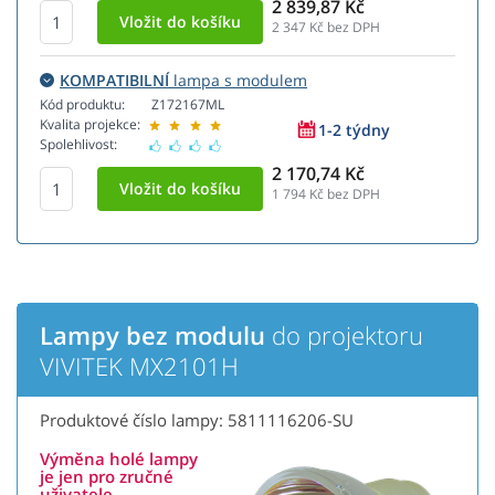
2 839,87 Kč
2 347
Kč bez DPH
KOMPATIBILNÍ
lampa s modulem
Kód produktu:
Z172167ML
Kvalita projekce:
1-2 týdny
Spolehlivost:
2 170,74 Kč
1 794
Kč bez DPH
Lampy bez modulu
do projektoru
VIVITEK MX2101H
Produktové číslo lampy: 5811116206-SU
Výměna holé lampy
je jen pro zručné
uživatele