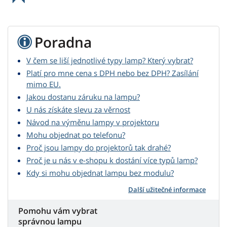
Poradna
V čem se liší jednotlivé typy lamp? Který vybrat?
Platí pro mne cena s DPH nebo bez DPH? Zasílání
mimo EU.
Jakou dostanu záruku na lampu?
U nás získáte slevu za věrnost
Návod na výměnu lampy v projektoru
Mohu objednat po telefonu?
Proč jsou lampy do projektorů tak drahé?
Proč je u nás v e-shopu k dostání více typů lamp?
Kdy si mohu objednat lampu bez modulu?
Další užitečné informace
Pomohu vám vybrat
správnou lampu