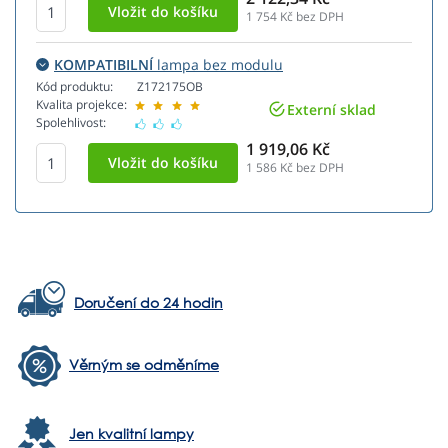
1 754
Kč bez DPH
KOMPATIBILNÍ
lampa bez modulu
Kód produktu:
Z172175OB
Kvalita projekce:
Externí sklad
Spolehlivost:
1 919,06 Kč
1 586
Kč bez DPH
Doručení do 24 hodin
Věrným se odměníme
Jen kvalitní lampy