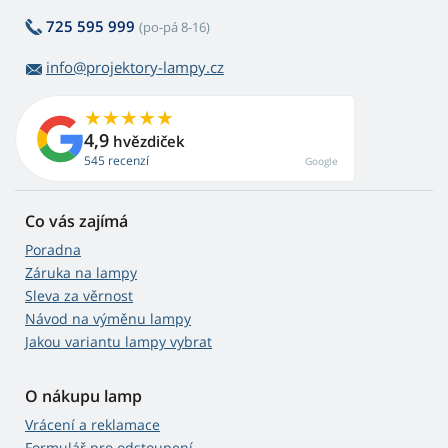
725 595 999
(po-pá 8-16)
info@projektory-lampy.cz
4,9
hvězdiček
545 recenzí
Google
Co vás zajímá
Poradna
Záruka na lampy
Sleva za věrnost
Návod na výměnu lampy
Jakou variantu lampy vybrat
O nákupu lamp
Vrácení a reklamace
Formulář pro odstoupení