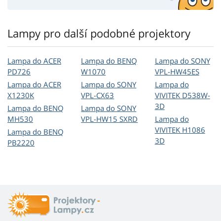
Lampy pro další podobné projektory
Lampa do ACER
Lampa do BENQ
Lampa do SONY
PD726
W1070
VPL-HW45ES
Lampa do ACER
Lampa do SONY
Lampa do
X1230K
VPL-CX63
VIVITEK D538W-
3D
Lampa do BENQ
Lampa do SONY
MH530
VPL-HW15 SXRD
Lampa do
VIVITEK H1086
Lampa do BENQ
3D
PB2220