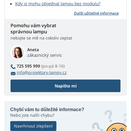
Kdy si mohu objednat lampu bez modulu?
Další užitečné informace
Pomohu vám vybrat
správnou lampu
nebojte se mě na cokoliv zeptat
Aneta
zákaznický servis
725 595 999
(po-pá 8-16)
info@projektory-lampy.cz
Napište mi
Chybí vám tu důležité informace?
Nebo jste našli chybu?
Navrhnout zlepšení