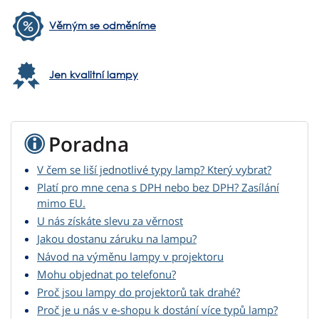
Věrným se odměníme
Jen kvalitní lampy
Poradna
V čem se liší jednotlivé typy lamp? Který vybrat?
Platí pro mne cena s DPH nebo bez DPH? Zasílání
mimo EU.
U nás získáte slevu za věrnost
Jakou dostanu záruku na lampu?
Návod na výměnu lampy v projektoru
Mohu objednat po telefonu?
Proč jsou lampy do projektorů tak drahé?
Proč je u nás v e-shopu k dostání více typů lamp?