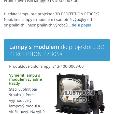
Produktové číslo lampy: 313-400-0003-00
Hledáte lampu pro projektor 3D PERCEPTION PZ30SX?
Nabízíme lampy s modulem i samotné výbojky od
originálních i neoriginálních výrobců...
Lampy s modulem
do projektoru 3D
PERCEPTION PZ30SX
Produktové číslo lampy: 313-400-0003-00
Vyměnit lampu s
modulem zvládne
každý
Stačí uvolnit pár
šroubků. Poté
vyjmout celý
lampový modul a
vložit nový. Na výběr