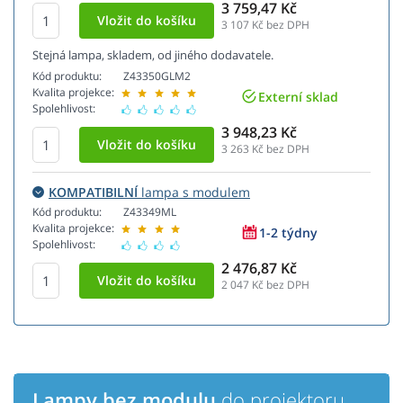
3 759,47 Kč
3 107
Kč bez DPH
Stejná lampa, skladem, od jiného dodavatele.
Kód produktu:
Z43350GLM2
Kvalita projekce:
Externí sklad
Spolehlivost:
3 948,23 Kč
3 263
Kč bez DPH
KOMPATIBILNÍ
lampa s modulem
Kód produktu:
Z43349ML
Kvalita projekce:
1-2 týdny
Spolehlivost:
2 476,87 Kč
2 047
Kč bez DPH
Lampy bez modulu
do projektoru