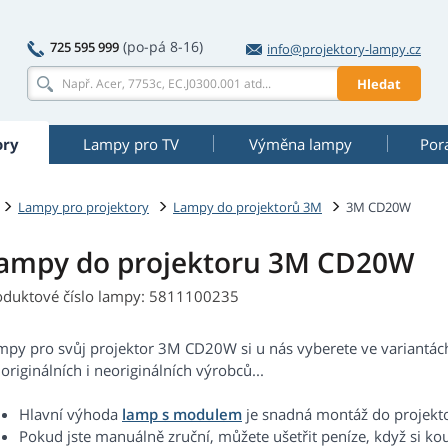
(po-pá 8-16)
725 595 999
info@projektory-lampy.cz
Hledat
ory
Lampy pro TV
Výměna lampy
Por
Lampy pro projektory
Lampy do projektorů 3M
3M CD20W
ampy do projektoru 3M CD20W
oduktové číslo lampy: 5811100235
mpy pro svůj projektor 3M CD20W si u nás vyberete ve variantá
originálních i neoriginálních výrobců...
Hlavní výhoda
lamp s modulem
je snadná montáž do projekt
Pokud jste manuálně zruční, můžete ušetřit peníze, když si ko