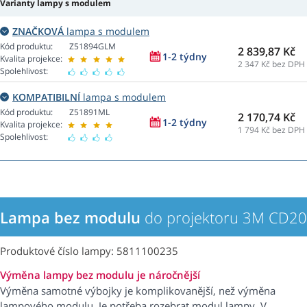
Varianty lampy s modulem
ZNAČKOVÁ
lampa s modulem
Kód produktu:
Z51894GLM
2 839,87 Kč
1-2 týdny
Kvalita projekce:
2 347
Kč bez DPH
Spolehlivost:
KOMPATIBILNÍ
lampa s modulem
Kód produktu:
Z51891ML
2 170,74 Kč
1-2 týdny
Kvalita projekce:
1 794
Kč bez DPH
Spolehlivost:
Lampa bez modulu
do projektoru 3M CD2
Produktové číslo lampy: 5811100235
Výměna lampy bez modulu je náročnější
Výměna samotné výbojky je komplikovanější, než výměna
lampového modulu. Je potřeba rozebrat modul lampy. V