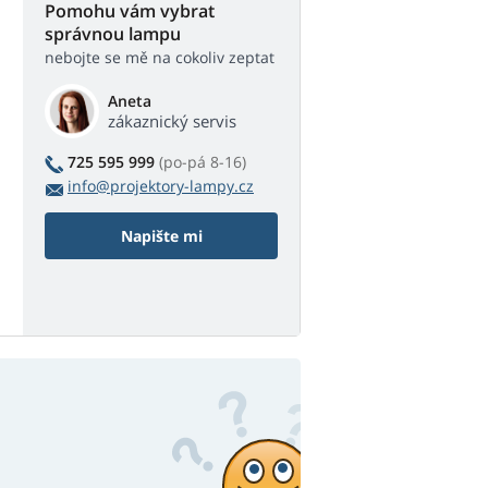
Pomohu vám vybrat
správnou lampu
nebojte se mě na cokoliv zeptat
Aneta
zákaznický servis
725 595 999
(po-pá 8-16)
info@projektory-lampy.cz
Napište mi