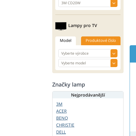
Lampy pro TV
Model
Produktové číslo
Značky lamp
Nejprodávanější
3M
ACER
BENQ
CHRISTIE
DELL