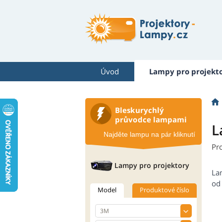
Úvod
Lampy pro projekt
Bleskurychlý
průvodce lampami
L
Najděte lampu na pár kliknutí
Pr
Lampy pro projektory
La
od 
Model
Produktové číslo