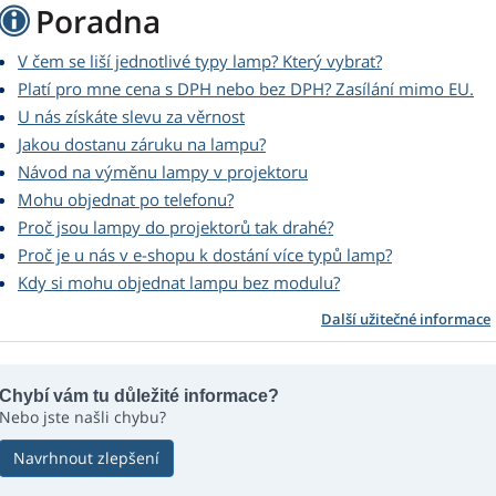
Poradna
V čem se liší jednotlivé typy lamp? Který vybrat?
Platí pro mne cena s DPH nebo bez DPH? Zasílání mimo EU.
U nás získáte slevu za věrnost
Jakou dostanu záruku na lampu?
Návod na výměnu lampy v projektoru
Mohu objednat po telefonu?
Proč jsou lampy do projektorů tak drahé?
Proč je u nás v e-shopu k dostání více typů lamp?
Kdy si mohu objednat lampu bez modulu?
Další užitečné informace
Chybí vám tu důležité informace?
Nebo jste našli chybu?
Navrhnout zlepšení