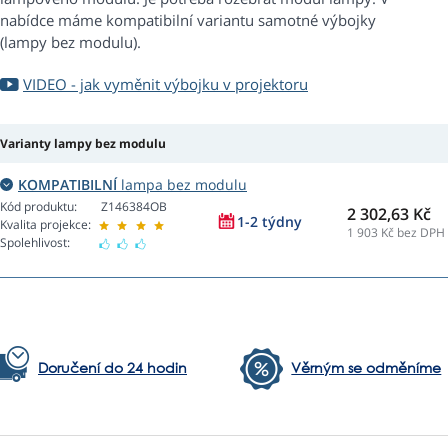
nabídce máme kompatibilní variantu samotné výbojky
(lampy bez modulu).
VIDEO - jak vyměnit výbojku v projektoru
Varianty lampy bez modulu
KOMPATIBILNÍ
lampa bez modulu
Kód produktu:
Z146384OB
2 302,63 Kč
1-2 týdny
Kvalita projekce:
1 903
Kč bez DPH
Spolehlivost:
Doručení do 24 hodin
Věrným se odměníme