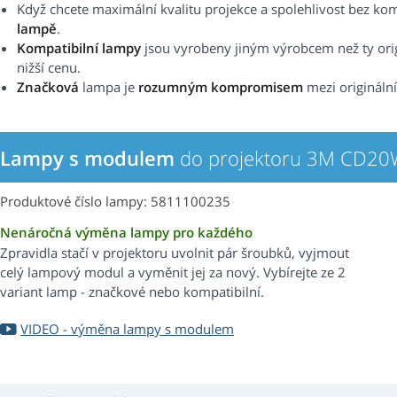
Když chcete maximální kvalitu projekce a spolehlivost bez k
lampě
.
Kompatibilní lampy
jsou vyrobeny jiným výrobcem než ty origi
nižší cenu.
Značková
lampa je
rozumným kompromisem
mezi origináln
Lampy s modulem
do projektoru 3M CD2
Produktové číslo lampy: 5811100235
Nenáročná výměna lampy pro každého
Zpravidla stačí v projektoru uvolnit pár šroubků, vyjmout
celý lampový modul a vyměnit jej za nový. Vybírejte ze 2
variant lamp - značkové nebo kompatibilní.
VIDEO - výměna lampy s modulem