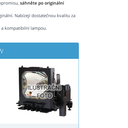
ompromisu,
sáhněte po originální
nální. Nabízejí dostatečnou kvalitu za
í a kompatibilní lampou.
0W