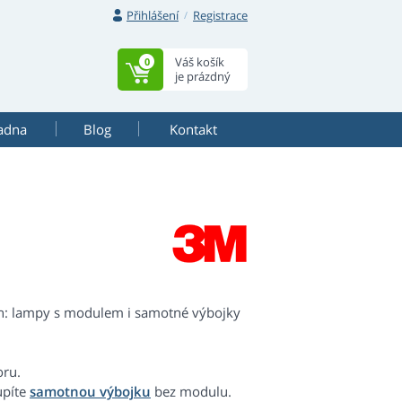
Přihlášení
Registrace
Váš košík
0
je prázdný
adna
Blog
Kontakt
ch: lampy s modulem i samotné výbojky
oru.
upíte
samotnou výbojku
bez modulu.