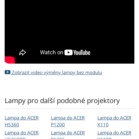
Zobrazit video výměny lampy bez modulu
Lampy pro další podobné projektory
Lampa do ACER
Lampa do ACER
Lampa do ACER
H5360
P1200
X110
Lampa do ACER
Lampa do ACER
Lampa do ACER