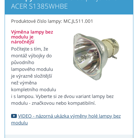
ACER S1385WHBE
Produktové číslo lampy: MC.JL511.001
Výměna lampy bez
modulu je
náročnější
Počítejte s tím, že
montáž výbojky do
původního
lampového modulu
je výrazně složitější
než výměna
kompletního modulu
i s lampou. Vyberte si ze dvou variant lampy bez
modulu - značkovou nebo kompatibilní.
VIDEO - názorná ukázka výměny holé lampy bez
modulu