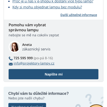
Proč je u nás v e-shopu k dostání více typů lamp?
Kdy si mohu objednat lampu bez modulu?
Další užitečné informace
Pomohu vám vybrat
správnou lampu
nebojte se mě na cokoliv zeptat
Aneta
zákaznický servis
725 595 999
(po-pá 8-16)
info@projektory-lampy.cz
Napište mi
Chybí vám tu důležité informace?
Nebo jste našli chybu?
Navrhnout zlepšení