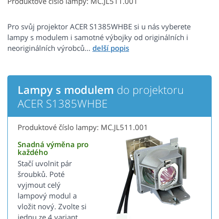
Produktové číslo lampy: MC.JL511.001
Pro svůj projektor ACER S1385WHBE si u nás vyberete
lampy s modulem i samotné výbojky od originálních i
neoriginálních výrobců...
Lampy s modulem
do projektoru
ACER S1385WHBE
Produktové číslo lampy: MC.JL511.001
Snadná výměna pro
každého
Stačí uvolnit pár
šroubků. Poté
vyjmout celý
lampový modul a
vložit nový. Zvolte si
jednu ze 4 variant