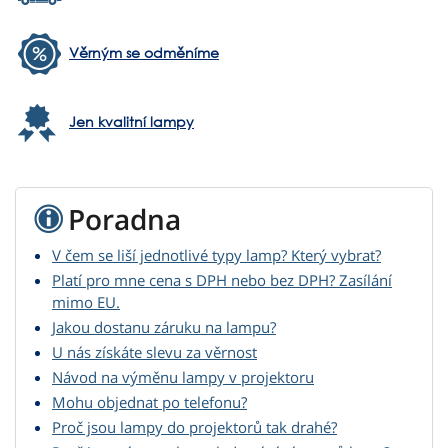
Věrným se odměníme
Jen kvalitní lampy
Poradna
V čem se liší jednotlivé typy lamp? Který vybrat?
Platí pro mne cena s DPH nebo bez DPH? Zasílání
mimo EU.
Jakou dostanu záruku na lampu?
U nás získáte slevu za věrnost
Návod na výměnu lampy v projektoru
Mohu objednat po telefonu?
Proč jsou lampy do projektorů tak drahé?