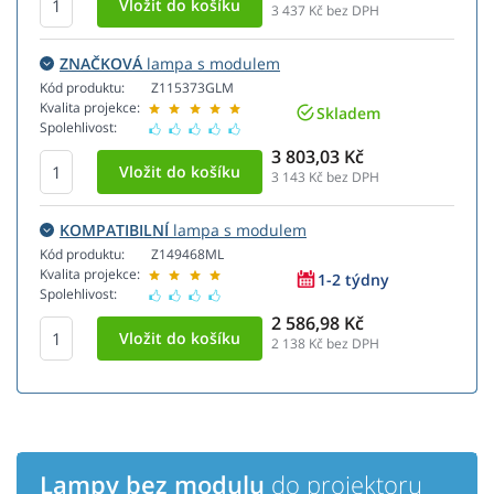
3 437
Kč bez DPH
ZNAČKOVÁ
lampa s modulem
Kód produktu:
Z115373GLM
Kvalita projekce:
Skladem
Spolehlivost:
3 803,03 Kč
3 143
Kč bez DPH
KOMPATIBILNÍ
lampa s modulem
Kód produktu:
Z149468ML
Kvalita projekce:
1-2 týdny
Spolehlivost:
2 586,98 Kč
2 138
Kč bez DPH
Lampy bez modulu
do projektoru