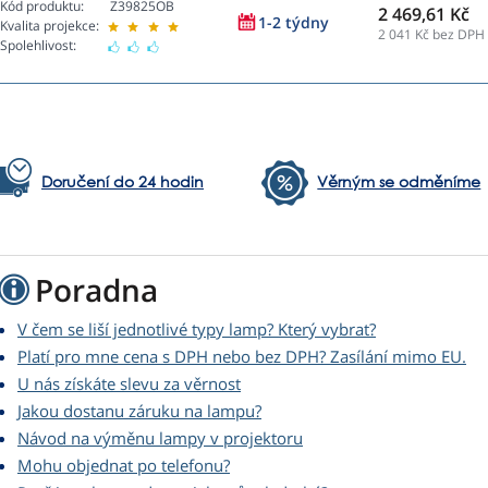
Kód produktu:
Z39825OB
2 469,61 Kč
1-2 týdny
Kvalita projekce:
2 041
Kč bez DPH
Spolehlivost:
Doručení do 24 hodin
Věrným se odměníme
Poradna
V čem se liší jednotlivé typy lamp? Který vybrat?
Platí pro mne cena s DPH nebo bez DPH? Zasílání mimo EU.
U nás získáte slevu za věrnost
Jakou dostanu záruku na lampu?
Návod na výměnu lampy v projektoru
Mohu objednat po telefonu?