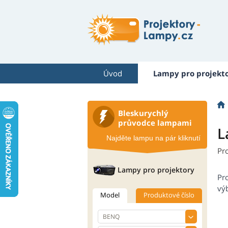
Úvod
Lampy pro projekt
Bleskurychlý
průvodce lampami
L
Najděte lampu na pár kliknutí
Pr
Lampy pro projektory
Pr
výb
Model
Produktové číslo