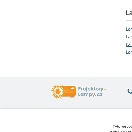
L
La
La
La
La
Co vás zajímá
O
Poradna
Vr
Tyto webov
Záruka na lampy
Fo
webových st