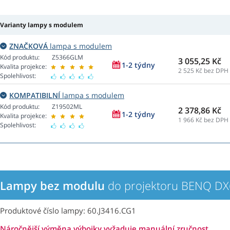
Varianty lampy s modulem
ZNAČKOVÁ
lampa s modulem
Kód produktu:
Z5366GLM
3 055,25 Kč
1-2 týdny
Kvalita projekce:
2 525
Kč bez DPH
Spolehlivost:
KOMPATIBILNÍ
lampa s modulem
Kód produktu:
Z19502ML
2 378,86 Kč
1-2 týdny
Kvalita projekce:
1 966
Kč bez DPH
Spolehlivost:
Lampy bez modulu
do projektoru BENQ D
Produktové číslo lampy: 60.J3416.CG1
Náročnější výměna výbojky vyžaduje manuální zručnost