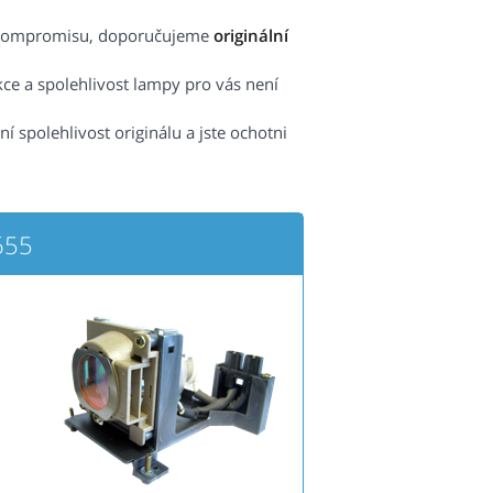
ez kompromisu, doporučujeme
originální
kce a spolehlivost lampy pro vás není
spolehlivost originálu a jste ochotni
655