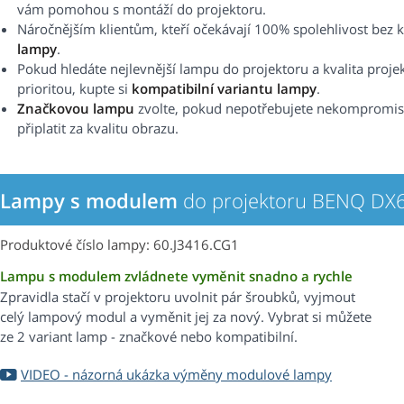
vám pomohou s montáží do projektoru.
Náročnějším klientům, kteří očekávají 100% spolehlivost b
lampy
.
Pokud hledáte nejlevnější lampu do projektoru a kvalita proje
prioritou, kupte si
kompatibilní variantu lampy
.
Značkovou lampu
zvolte, pokud nepotřebujete nekompromisní 
připlatit za kvalitu obrazu.
Lampy s modulem
do projektoru BENQ DX
Produktové číslo lampy: 60.J3416.CG1
Lampu s modulem zvládnete vyměnit snadno a rychle
Zpravidla stačí v projektoru uvolnit pár šroubků, vyjmout
celý lampový modul a vyměnit jej za nový. Vybrat si můžete
ze 2 variant lamp - značkové nebo kompatibilní.
VIDEO - názorná ukázka výměny modulové lampy