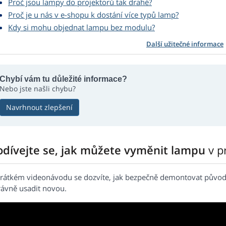
Proč jsou lampy do projektorů tak drahé?
Proč je u nás v e-shopu k dostání více typů lamp?
Kdy si mohu objednat lampu bez modulu?
Další užitečné informace
Chybí vám tu důležité informace?
Nebo jste našli chybu?
Navrhnout zlepšení
odívejte se, jak můžete vyměnit lampu
v p
krátkém videonávodu se dozvíte, jak bezpečně demontovat původ
rávně usadit novou.