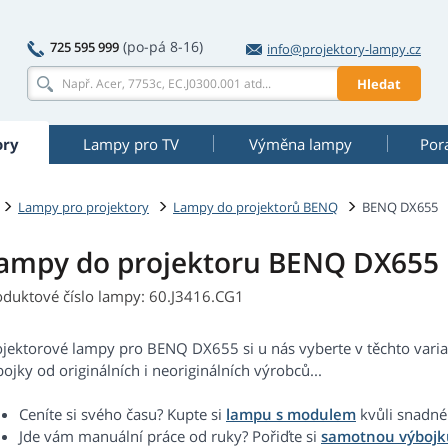
(po-pá 8-16)
725 595 999
info@projektory-lampy.cz
Hledat
ory
Lampy pro TV
Výměna lampy
Por
Lampy pro projektory
Lampy do projektorů BENQ
BENQ DX655
ampy do projektoru BENQ DX655
oduktové číslo lampy: 60.J3416.CG1
ojektorové lampy pro BENQ DX655 si u nás vyberte v těchto var
ojky od originálních i neoriginálních výrobců...
Ceníte si svého času? Kupte si
lampu s modulem
kvůli snadné
Jde vám manuální práce od ruky? Pořiďte si
samotnou výbojk