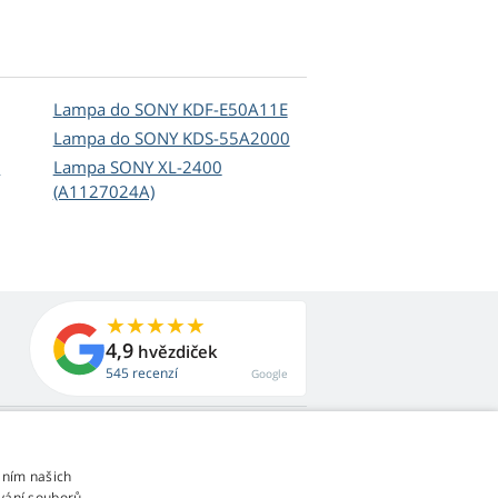
Lampa do SONY KDF-E50A11E
Lampa do SONY KDS-55A2000
0
Lampa SONY XL-2400
(A1127024A)
4,9
hvězdiček
545 recenzí
Google
áním našich
vání souborů