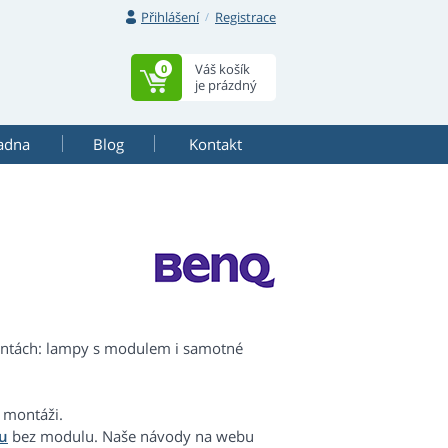
Přihlášení
Registrace
Váš košík
0
je prázdný
adna
Blog
Kontakt
iantách: lampy s modulem i samotné
 montáži.
u
bez modulu. Naše návody na webu