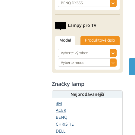
Lampy pro TV
Model
Produktové číslo
Značky lamp
Nejprodávanější
3M
ACER
BENQ
CHRISTIE
DELL