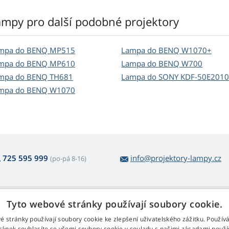
ampy pro další podobné projektory
mpa do BENQ MP515
Lampa do BENQ W1070+
mpa do BENQ MP610
Lampa do BENQ W700
mpa do BENQ TH681
Lampa do SONY KDF-50E201
mpa do BENQ W1070
725 595 999
info@projektory-lampy.cz
(po-pá 8-16)
 nákupu lamp
Web Retail s.r.o.
Tyto webové stránky používají soubory cookie.
ácení a reklamace
Kontakt
é stránky používají soubory cookie ke zlepšení uživatelského zážitku. Použív
rmulář pro odstoupení
Zpracování osobních údajů
ránek souhlasíte se všemi soubory cookie v souladu s našimi zásadami použí