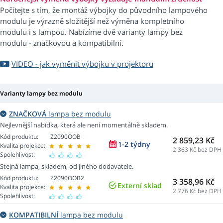
Počítejte s tím, že montáž výbojky do původního lampového
modulu je výrazně složitější než výměna kompletního
modulu i s lampou. Nabízíme dvě varianty lampy bez
modulu - značkovou a kompatibilní.
VIDEO - jak vyměnit výbojku v projektoru
Varianty lampy bez modulu
ZNAČKOVÁ
lampa bez modulu
Nejlevnější nabídka, která ale není momentálně skladem.
Kód produktu:
Z2090OOB
2 859,23 Kč
1-2 týdny
Kvalita projekce:
2 363
Kč bez DPH
Spolehlivost:
Stejná lampa, skladem, od jiného dodavatele.
Kód produktu:
Z2090OOB2
3 358,96 Kč
Externí sklad
Kvalita projekce:
2 776
Kč bez DPH
Spolehlivost:
KOMPATIBILNÍ
lampa bez modulu