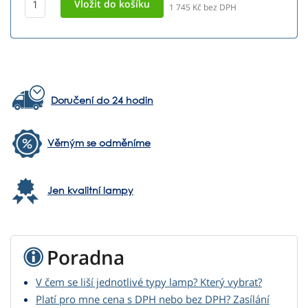
1 745
Kč bez DPH
Doručení do 24 hodin
Věrným se odměníme
Jen kvalitní lampy
Poradna
V čem se liší jednotlivé typy lamp? Který vybrat?
Platí pro mne cena s DPH nebo bez DPH? Zasílání