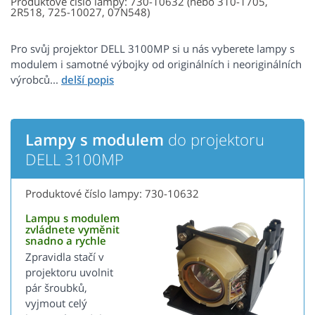
Produktové číslo lampy: 730-10632 (nebo 310-1705,
2R518, 725-10027, 07N548)
Pro svůj projektor DELL 3100MP si u nás vyberete lampy s
modulem i samotné výbojky od originálních i neoriginálních
výrobců...
Lampy s modulem
do projektoru
DELL 3100MP
Produktové číslo lampy: 730-10632
Lampu s modulem
zvládnete vyměnit
snadno a rychle
Zpravidla stačí v
projektoru uvolnit
pár šroubků,
vyjmout celý