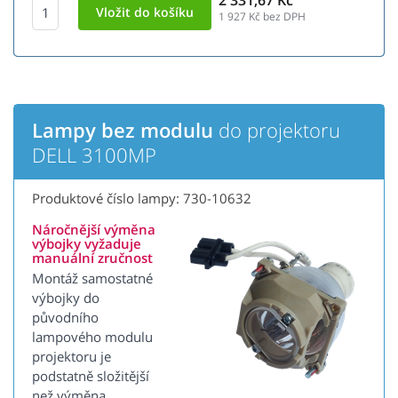
2 331,67 Kč
1 927
Kč bez DPH
Lampy bez modulu
do projektoru
DELL 3100MP
Produktové číslo lampy: 730-10632
Náročnější výměna
výbojky vyžaduje
manuální zručnost
Montáž samostatné
výbojky do
původního
lampového modulu
projektoru je
podstatně složitější
než výměna