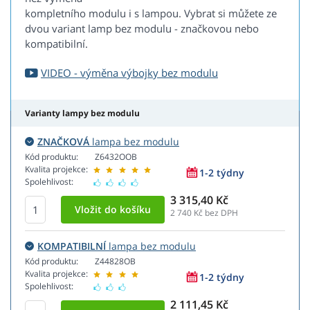
kompletního modulu i s lampou. Vybrat si můžete ze
dvou variant lamp bez modulu - značkovou nebo
kompatibilní.
VIDEO - výměna výbojky bez modulu
Varianty lampy bez modulu
ZNAČKOVÁ
lampa bez modulu
Kód produktu:
Z6432OOB
Kvalita projekce:
1-2 týdny
Spolehlivost:
3 315,40 Kč
2 740
Kč bez DPH
KOMPATIBILNÍ
lampa bez modulu
Kód produktu:
Z44828OB
Kvalita projekce:
1-2 týdny
Spolehlivost:
2 111,45 Kč