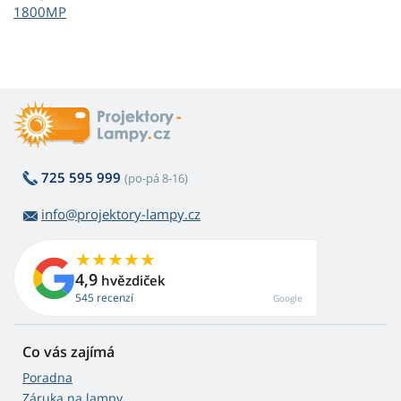
1800MP
725 595 999
(po-pá 8-16)
info@projektory-lampy.cz
4,9
hvězdiček
545 recenzí
Google
Co vás zajímá
Poradna
Záruka na lampy