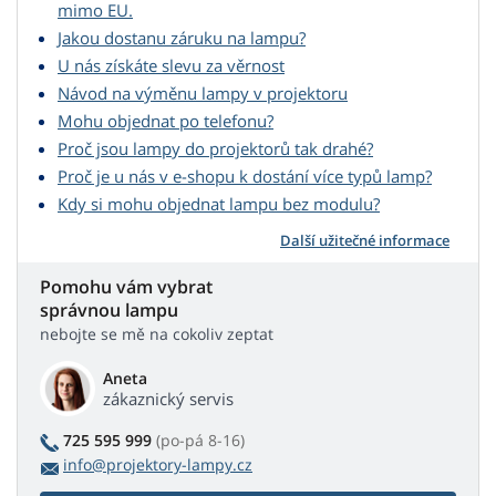
mimo EU.
Jakou dostanu záruku na lampu?
U nás získáte slevu za věrnost
Návod na výměnu lampy v projektoru
Mohu objednat po telefonu?
Proč jsou lampy do projektorů tak drahé?
Proč je u nás v e-shopu k dostání více typů lamp?
Kdy si mohu objednat lampu bez modulu?
Další užitečné informace
Pomohu vám vybrat
správnou lampu
nebojte se mě na cokoliv zeptat
Aneta
zákaznický servis
725 595 999
(po-pá 8-16)
info@projektory-lampy.cz