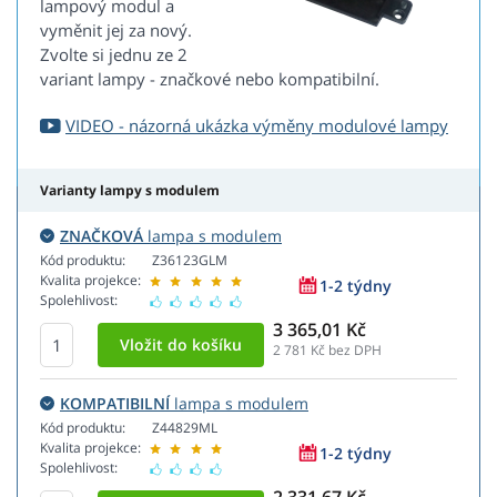
lampový modul a
vyměnit jej za nový.
Zvolte si jednu ze 2
variant lampy - značkové nebo kompatibilní.
VIDEO - názorná ukázka výměny modulové lampy
Varianty lampy s modulem
ZNAČKOVÁ
lampa s modulem
Kód produktu:
Z36123GLM
Kvalita projekce:
1-2 týdny
Spolehlivost:
3 365,01 Kč
2 781
Kč bez DPH
KOMPATIBILNÍ
lampa s modulem
Kód produktu:
Z44829ML
Kvalita projekce:
1-2 týdny
Spolehlivost: