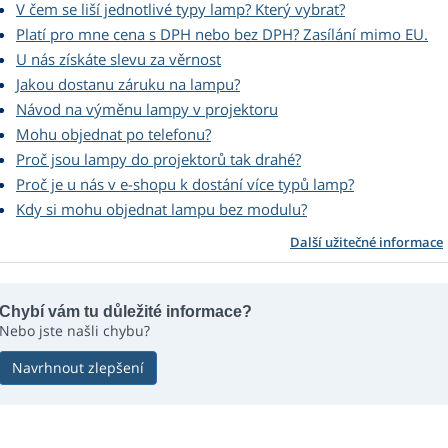
V čem se liší jednotlivé typy lamp? Který vybrat?
Platí pro mne cena s DPH nebo bez DPH? Zasílání mimo EU.
U nás získáte slevu za věrnost
Jakou dostanu záruku na lampu?
Návod na výměnu lampy v projektoru
Mohu objednat po telefonu?
Proč jsou lampy do projektorů tak drahé?
Proč je u nás v e-shopu k dostání více typů lamp?
Kdy si mohu objednat lampu bez modulu?
Další užitečné informace
Chybí vám tu důležité informace?
Nebo jste našli chybu?
Navrhnout zlepšení