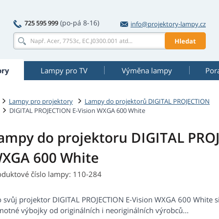
(po-pá 8-16)
725 595 999
info@projektory-lampy.cz
Hledat
ory
Lampy pro TV
Výměna lampy
Por
Lampy pro projektory
Lampy do projektorů DIGITAL PROJECTION
DIGITAL PROJECTION E-Vision WXGA 600 White
ampy do projektoru DIGITAL PROJ
XGA 600 White
oduktové číslo lampy: 110-284
o svůj projektor DIGITAL PROJECTION E-Vision WXGA 600 White s
otné výbojky od originálních i neoriginálních výrobců...