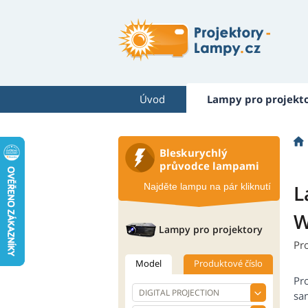
Úvod
Lampy pro projekt
Bleskurychlý
průvodce lampami
L
Najděte lampu na pár kliknutí
W
Lampy pro projektory
Pr
Model
Produktové číslo
Pr
sam