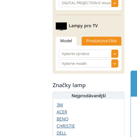
Lampy pro TV
Model
Produktové číslo
Značky lamp
Nejprodávanější
3M
ACER
BENQ
CHRISTIE
DELL