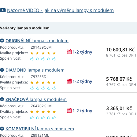
Názorné VIDEO - jak na výměnu lampy s modulem
Varianty lampy s modulem
ORIGINÁLNÍ
lampa s modulem
Kód produktu:
Z91439OLM
10 600,81 Kč
1-2 týdny
Kvalita projekce:
8 761
Kč bez DPH
Spolehlivost:
DIAMOND
lampa s modulem
Kód produktu:
Z93255DL
5 768,07 Kč
1-2 týdny
Kvalita projekce:
4 767
Kč bez DPH
Spolehlivost:
ZNAČKOVÁ
lampa s modulem
Kód produktu:
Z64702GLM
3 365,01 Kč
1-2 týdny
Kvalita projekce:
2 781
Kč bez DPH
Spolehlivost:
KOMPATIBILNÍ
lampa s modulem
Kód produktu:
Z89121ML