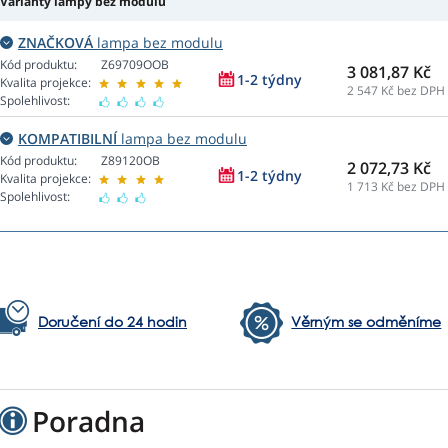
Varianty lampy bez modulu
ZNAČKOVÁ
lampa bez modulu
Kód produktu:
Z69709OOB
3 081,87 Kč
1-2 týdny
Kvalita projekce:
2 547
Kč bez DPH
Spolehlivost:
KOMPATIBILNÍ
lampa bez modulu
Kód produktu:
Z89120OB
2 072,73 Kč
1-2 týdny
Kvalita projekce:
1 713
Kč bez DPH
Spolehlivost:
Doručení do 24 hodin
Věrným se odměníme
Poradna