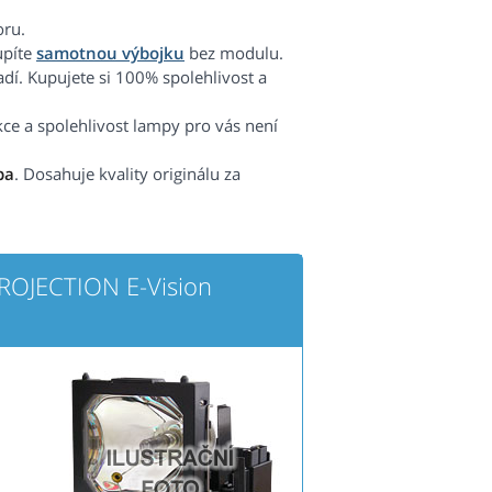
oru.
upíte
samotnou výbojku
bez modulu.
radí. Kupujete si 100% spolehlivost a
kce a spolehlivost lampy pro vás není
pa
. Dosahuje kvality originálu za
ROJECTION E-Vision