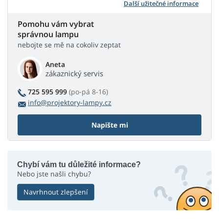
Další užitečné informace
Pomohu vám vybrat
správnou lampu
nebojte se mě na cokoliv zeptat
Aneta
zákaznický servis
725 595 999
(po-pá 8-16)
info@projektory-lampy.cz
Napište mi
Chybí vám tu důležité informace?
Nebo jste našli chybu?
Navrhnout zlepšení