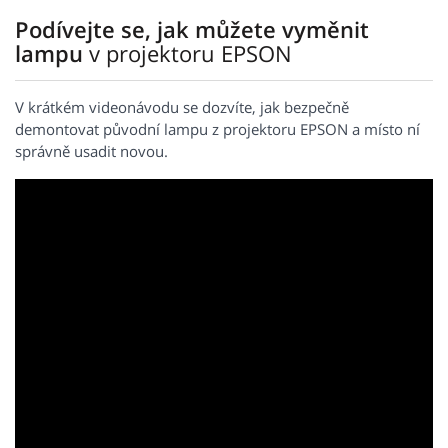
Podívejte se, jak můžete vyměnit
lampu
v projektoru EPSON
V krátkém videonávodu se dozvíte, jak bezpečně
demontovat původní lampu z projektoru EPSON a místo ní
správně usadit novou.