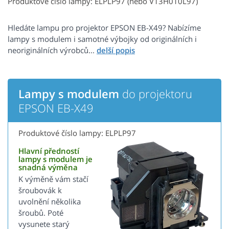
Produktové číslo lampy: ELPLP97 (nebo V13H010L97)
Hledáte lampu pro projektor EPSON EB-X49? Nabízíme
lampy s modulem i samotné výbojky od originálních i
neoriginálních výrobců...
Lampy s modulem
do projektoru
EPSON EB-X49
Produktové číslo lampy: ELPLP97
Hlavní předností
lampy s modulem je
snadná výměna
K výměně vám stačí
šroubovák k
uvolnění několika
šroubů. Poté
vysunete starý