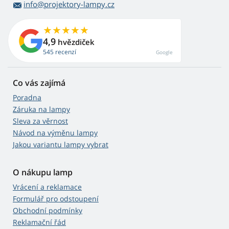
info@projektory-lampy.cz
4,9
hvězdiček
545 recenzí
Google
Co vás zajímá
Poradna
Záruka na lampy
Sleva za věrnost
Návod na výměnu lampy
Jakou variantu lampy vybrat
O nákupu lamp
Vrácení a reklamace
Formulář pro odstoupení
Obchodní podmínky
Reklamační řád