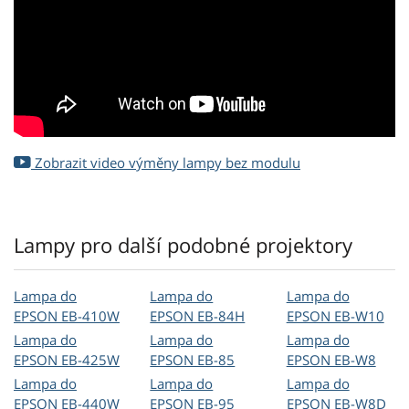
Zobrazit video výměny lampy bez modulu
Lampy pro další podobné projektory
Lampa do
Lampa do
Lampa do
EPSON EB-410W
EPSON EB-84H
EPSON EB-W10
Lampa do
Lampa do
Lampa do
EPSON EB-425W
EPSON EB-85
EPSON EB-W8
Lampa do
Lampa do
Lampa do
EPSON EB-440W
EPSON EB-95
EPSON EB-W8D