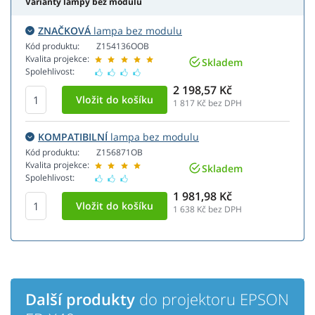
Varianty lampy bez modulu
ZNAČKOVÁ
lampa bez modulu
Kód produktu:
Z154136OOB
Kvalita projekce:
Skladem
Spolehlivost:
2 198,57 Kč
1 817
Kč bez DPH
KOMPATIBILNÍ
lampa bez modulu
Kód produktu:
Z156871OB
Kvalita projekce:
Skladem
Spolehlivost:
1 981,98 Kč
1 638
Kč bez DPH
Další produkty
do projektoru EPSON