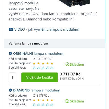
lampový modul a
zasunete nový. Na
výběr máte ze 4 variant lamp s modulem - originální,
značkové, Diamond nebo kompatibilní.
VIDEO - jak vyměnit lampu s modulem
Varianty lampy s modulem
ORIGINÁLNÍ
lampa s modulem
Kód produktu:
Z154133OLM
Kvalita projekce:
Skladem
Spolehlivost:
3 711,07 Kč
3 067
Kč bez DPH
DIAMOND
lampa s modulem
Kód produktu:
Z159757DL
Kvalita projekce:
Skladem
Spolehlivost: