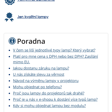
Jen kvalitní lampy
Poradna
V čem se liší jednotlivé typy lamp? Který vybrat?
Platí pro mne cena s DPH nebo bez DPH? Zasílání
mimo EU.
Jakou dostanu záruku na lampu?
U nás získáte slevu za věrnost
Návod na výměnu lampy v projektoru
Mohu objednat po telefonu?
Proč jsou lampy do projektorů tak drahé?
Proč je u nás v e-shopu k dostání více typů lamp?
Kdy si mohu objednat lampu bez modulu?