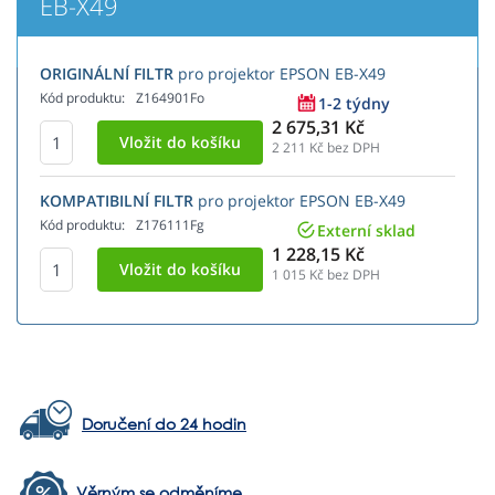
EB-X49
ORIGINÁLNÍ FILTR
pro projektor EPSON EB-X49
Kód produktu:
Z164901Fo
1-2 týdny
2 675,31 Kč
2 211
Kč bez DPH
KOMPATIBILNÍ FILTR
pro projektor EPSON EB-X49
Kód produktu:
Z176111Fg
Externí sklad
1 228,15 Kč
1 015
Kč bez DPH
Doručení do 24 hodin
Věrným se odměníme