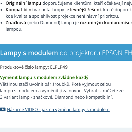
Originální lampu
doporučujeme klientům, kteří očekávají nejvy
Kompatibilní
varianta lampy je
levnější řešení
, které doporu
kde kvalita a spolehlivost projekce není hlavní prioritou.
Značková
(nebo Diamond) lampa je
rozumným kompromise
lampou.
Lampy s modulem
do projektoru EPSON E
Produktové číslo lampy: ELPLP49
Vyměnit lampu s modulem zvládne každý
Většinou stačí uvolnit pár šroubků. Poté vyjmout celou
lampu s modulem a vyměnit ji za novou. Vybrat si můžete ze
3 variant lamp - značkové, Diamond nebo kompatibilní.
Názorné VIDEO - jak na výměnu lampy s modulem