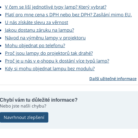
V čem se liší jednotlivé typy lamp? Který vybrat?
Platí pro mne cena s DPH nebo bez DPH? Zasílání mimo EU.
U nás získáte slevu za věrnost
Jakou dostanu záruku na lampu?
Návod na výměnu lampy v projektoru
Mohu objednat po telefonu?
Proč jsou lampy do projektorů tak drahé?
Proč je u nás v e-shopu k dostání více typů lamp?
Kdy si mohu objednat lampu bez modulu?
Další užitečné informace
Chybí vám tu důležité informace?
Nebo jste našli chybu?
Navrhnout zlepšení