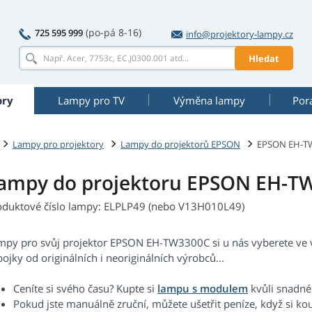
(po-pá 8-16)
725 595 999
info@projektory-lampy.cz
Hledat
ory
Lampy pro TV
Výměna lampy
Por
Lampy pro projektory
Lampy do projektorů EPSON
EPSON EH-T
ampy do projektoru EPSON EH-T
oduktové číslo lampy: ELPLP49 (nebo V13H010L49)
mpy pro svůj projektor EPSON EH-TW3300C si u nás vyberete ve 
ojky od originálních i neoriginálních výrobců...
Ceníte si svého času? Kupte si
lampu s modulem
kvůli snadné
Pokud jste manuálně zruční, můžete ušetřit peníze, když si ko