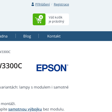
Přihlášení
Registrace
Váš košík
0
je prázdný
adna
Blog
Kontakt
W3300C
W3300C
variantách: lampy s modulem i samotné
 montáži.
upíte
samotnou výbojku
bez modulu.