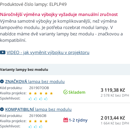
Produktové číslo lampy: ELPLP49
Náročnější výměna výbojky vyžaduje manuální zručnost
Výměna samotné výbojky je komplikovanější, než výměna
lampového modulu. Je potřeba rozebrat modul lampy. V
nabídce máme dvě varianty lampy bez modulu - značkovou a
kompatibilní.
VIDEO - jak vyměnit výbojku v projektoru
Varianty lampy bez modulu
ZNAČKOVÁ
lampa bez modulu
Kód produktu:
Z61907OOB
3 119,38 Kč
Skladem
Kvalita projekce:
2 578
Kč bez DPH
Spolehlivost:
KOMPATIBILNÍ
lampa bez modulu
Kód produktu:
Z61906OB
2 013,44 Kč
1-2 týdny
Kvalita projekce:
1 664
Kč bez DPH
Spolehlivost: