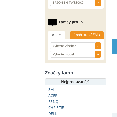
Lampy pro TV
Model
Produktové číslo
Značky lamp
Nejprodávanější
3M
ACER
BENQ
CHRISTIE
DELL