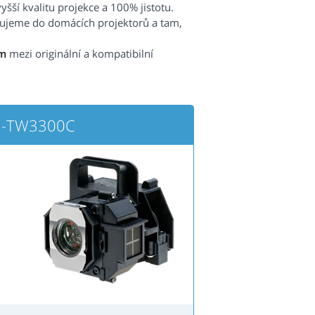
šší kvalitu projekce a 100% jistotu.
čujeme do domácích projektorů a tam,
m
mezi originální a kompatibilní
H-TW3300C