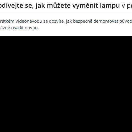
odívejte se, jak můžete vyměnit lampu
v p
krátkém videonávodu se dozvíte, jak bezpečně demontovat původ
rávně usadit novou.