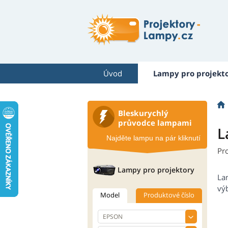
Úvod
Lampy pro projekt
Bleskurychlý
průvodce lampami
L
Najděte lampu na pár kliknutí
Pr
Lampy pro projektory
La
výb
Model
Produktové číslo