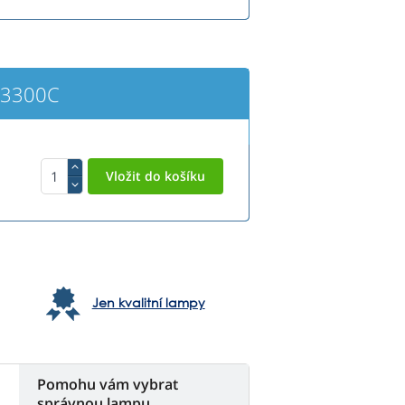
W3300C
Jen kvalitní lampy
Pomohu vám vybrat
správnou lampu