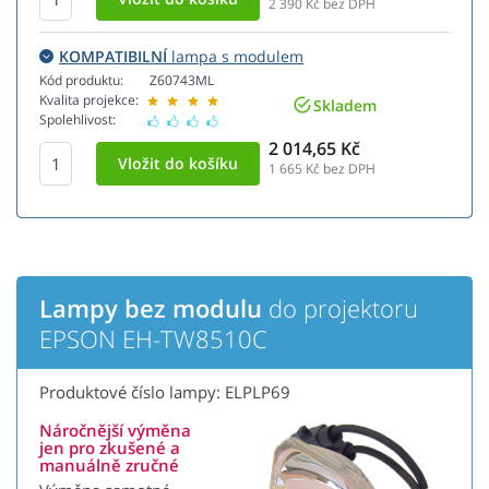
2 390
Kč bez DPH
KOMPATIBILNÍ
lampa s modulem
Kód produktu:
Z60743ML
Kvalita projekce:
Skladem
Spolehlivost:
2 014,65 Kč
1 665
Kč bez DPH
Lampy bez modulu
do projektoru
EPSON EH-TW8510C
Produktové číslo lampy: ELPLP69
Náročnější výměna
jen pro zkušené a
manuálně zručné