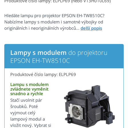
Produktové číslo lampy: ELPLP69 (nebo V13H010L69)
Hledáte lampu pro projektor EPSON EH-TW8510C?
Nabízíme lampy s modulem i samotné výbojky od
originálních i neoriginálních výrobců...
Lampy s modulem
do projektoru
EPSON EH-TW8510C
Produktové číslo lampy: ELPLP69
Lampu s modulem
zvládnete vyměnit
snadno a rychle
Stačí uvolnit pár
šroubků. Poté
vyjmout celý
lampový modul a
vložit nový. Vybrat si