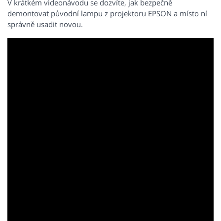
V krátkém videonávodu se dozvíte, jak bezpečně
demontovat původní lampu z projektoru EPSON a místo ní
správně usadit novou.