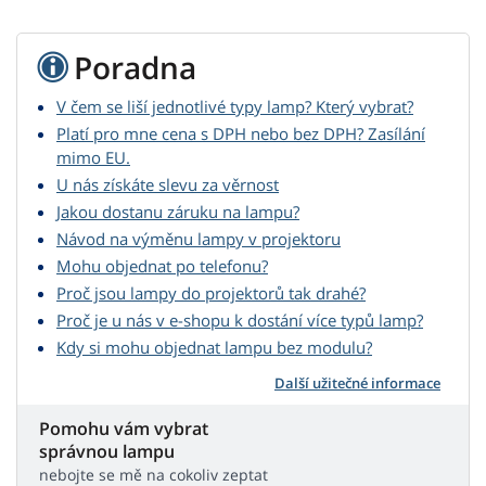
Poradna
V čem se liší jednotlivé typy lamp? Který vybrat?
Platí pro mne cena s DPH nebo bez DPH? Zasílání
mimo EU.
U nás získáte slevu za věrnost
Jakou dostanu záruku na lampu?
Návod na výměnu lampy v projektoru
Mohu objednat po telefonu?
Proč jsou lampy do projektorů tak drahé?
Proč je u nás v e-shopu k dostání více typů lamp?
Kdy si mohu objednat lampu bez modulu?
Další užitečné informace
Pomohu vám vybrat
správnou lampu
nebojte se mě na cokoliv zeptat