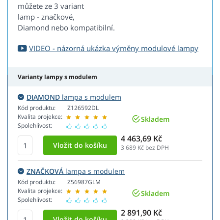
můžete ze 3 variant
lamp - značkové,
Diamond nebo kompatibilní.
VIDEO - názorná ukázka výměny modulové lampy
Varianty lampy s modulem
DIAMOND
lampa s modulem
Kód produktu:
Z126592DL
Kvalita projekce:
Skladem
Spolehlivost:
4 463,69 Kč
3 689
Kč bez DPH
ZNAČKOVÁ
lampa s modulem
Kód produktu:
Z56987GLM
Kvalita projekce:
Skladem
Spolehlivost:
2 891,90 Kč