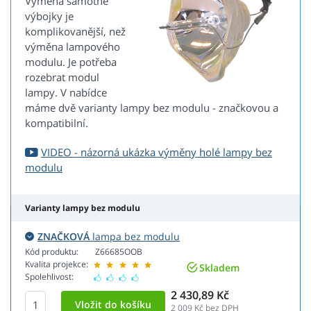
Výměna samotné
výbojky je
komplikovanější, než
výměna lampového
modulu. Je potřeba
rozebrat modul
lampy. V nabídce
máme dvě varianty lampy bez modulu - značkovou a
kompatibilní.
VIDEO - názorná ukázka výměny holé lampy bez
modulu
Varianty lampy bez modulu
ZNAČKOVÁ
lampa bez modulu
Kód produktu:
Z66685OOB
Kvalita projekce:
Skladem
Spolehlivost:
2 430,89 Kč
2 009
Kč bez DPH