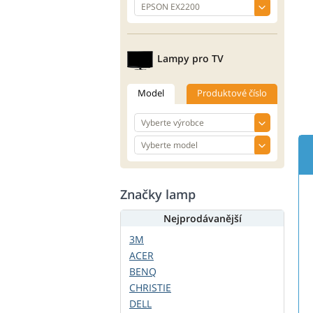
Lampy pro TV
Model
Produktové číslo
Značky lamp
Nejprodávanější
3M
ACER
BENQ
CHRISTIE
DELL