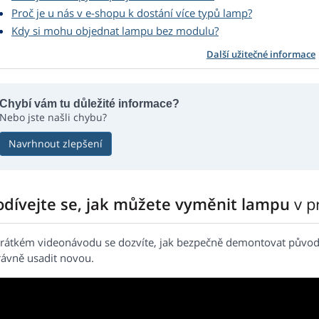
Proč je u nás v e-shopu k dostání více typů lamp?
Kdy si mohu objednat lampu bez modulu?
Další užitečné informace
Chybí vám tu důležité informace?
Nebo jste našli chybu?
Navrhnout zlepšení
odívejte se, jak můžete vyměnit lampu
v p
krátkém videonávodu se dozvíte, jak bezpečně demontovat původ
rávně usadit novou.