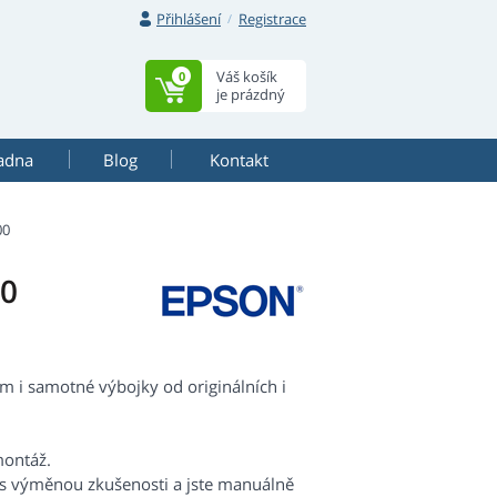
Přihlášení
Registrace
Váš košík
0
je prázdný
adna
Blog
Kontakt
00
00
 i samotné výbojky od originálních i
montáž.
 s výměnou zkušenosti a jste manuálně