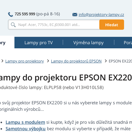
(po-pá 8-16)
725 595 999
info@projektory-lampy.cz
Hledat
ory
Lampy pro TV
Výměna lampy
Por
Lampy pro projektory
Lampy do projektorů EPSON
EPSON EX22
ampy do projektoru EPSON EX22
oduktové číslo lampy: ELPLP58 (nebo V13H010L58)
o svůj projektor EPSON EX2200 si u nás vyberete lampy s modulem
riginálních výrobců...
Lampu s modulem
si kupte, když je pro vás důležitá snadná 
Samotnou výbojku
bez modulu si vyberte v případě, že máte