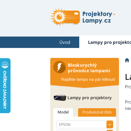
Úvod
Lampy pro projekt
Bleskurychlý
průvodce lampami
L
Najděte lampu na pár kliknutí
Pr
Lampy pro projektory
Pr
neo
Model
Produktové číslo