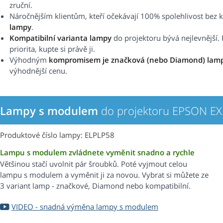
zruční.
Náročnějším klientům, kteří očekávají 100% spolehlivost b
lampy
.
Kompatibilní varianta lampy
do projektoru bývá nejlevnější. 
priorita, kupte si právě ji.
Výhodným
kompromisem je značková (nebo Diamond) lam
výhodnější cenu.
Lampy s modulem
do projektoru EPSON E
Produktové číslo lampy: ELPLP58
Lampu s modulem zvládnete vyměnit snadno a rychle
Většinou stačí uvolnit pár šroubků. Poté vyjmout celou
lampu s modulem a vyměnit ji za novou. Vybrat si můžete ze
3 variant lamp - značkové, Diamond nebo kompatibilní.
VIDEO - snadná výměna lampy s modulem