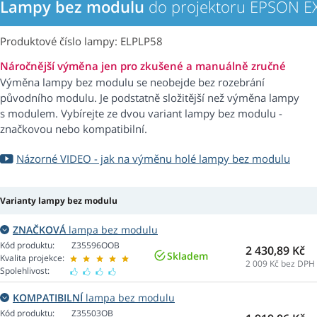
Lampy bez modulu
do projektoru EPSON E
Produktové číslo lampy: ELPLP58
Náročnější výměna jen pro zkušené a manuálně zručné
Výměna lampy bez modulu se neobejde bez rozebrání
původního modulu. Je podstatně složitější než výměna lampy
s modulem. Vybírejte ze dvou variant lampy bez modulu -
značkovou nebo kompatibilní.
Názorné VIDEO - jak na výměnu holé lampy bez modulu
Varianty lampy bez modulu
ZNAČKOVÁ
lampa bez modulu
Kód produktu:
Z35596OOB
2 430,89 Kč
Skladem
Kvalita projekce:
2 009
Kč bez DPH
Spolehlivost:
KOMPATIBILNÍ
lampa bez modulu
Kód produktu:
Z35503OB