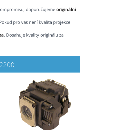
ez kompromisu, doporučujeme
originální
Pokud pro vás není kvalita projekce
pa
. Dosahuje kvality originálu za
X2200