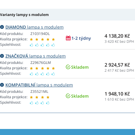
Varianty lampy s modulem
DIAMOND
lampa s modulem
Kód produktu:
Z103194DL
4 138,20 Kč
1-2 týdny
Kvalita projekce:
3 420
Kč bez DPH
Spolehlivost:
ZNAČKOVÁ
lampa s modulem
Kód produktu:
Z29676GLM
2 924,57 Kč
Skladem
Kvalita projekce:
2 417
Kč bez DPH
Spolehlivost:
KOMPATIBILNÍ
lampa s modulem
Kód produktu:
Z35521ML
1 948,10 Kč
Skladem
Kvalita projekce:
1 610
Kč bez DPH
Spolehlivost: