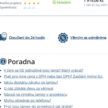
1 919,06 Kč
Skladem
Kvalita projekce:
1 586
Kč bez DPH
Spolehlivost:
Doručení do 24 hodin
Věrným se odměníme
Poradna
V čem se liší jednotlivé typy lamp? Který vybrat?
Platí pro mne cena s DPH nebo bez DPH? Zasílání mimo EU.
Jakou dostanu záruku na lampu?
U nás získáte slevu za věrnost
Návod na výměnu lampy v projektoru
Mohu objednat po telefonu?
Proč jsou lampy do projektorů tak drahé?