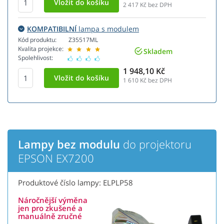
2 417
Kč bez DPH
KOMPATIBILNÍ
lampa s modulem
Kód produktu:
Z35517ML
Kvalita projekce:
Skladem
Spolehlivost:
1 948,10 Kč
1 610
Kč bez DPH
Lampy bez modulu
do projektoru
EPSON EX7200
Produktové číslo lampy: ELPLP58
Náročnější výměna
jen pro zkušené a
manuálně zručné