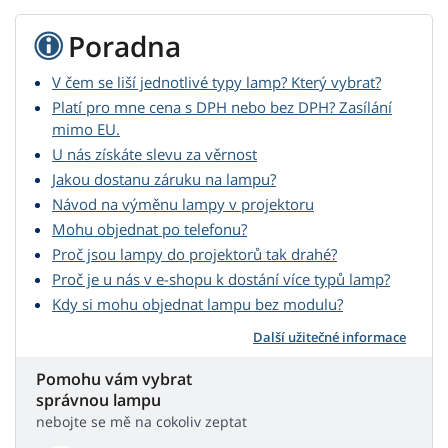
Poradna
V čem se liší jednotlivé typy lamp? Který vybrat?
Platí pro mne cena s DPH nebo bez DPH? Zasílání
mimo EU.
U nás získáte slevu za věrnost
Jakou dostanu záruku na lampu?
Návod na výměnu lampy v projektoru
Mohu objednat po telefonu?
Proč jsou lampy do projektorů tak drahé?
Proč je u nás v e-shopu k dostání více typů lamp?
Kdy si mohu objednat lampu bez modulu?
Další užitečné informace
Pomohu vám vybrat
správnou lampu
nebojte se mě na cokoliv zeptat