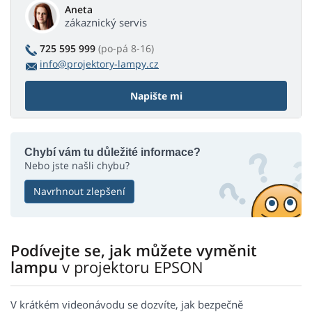
Aneta
zákaznický servis
725 595 999
(po-pá 8-16)
info@projektory-lampy.cz
Napište mi
Chybí vám tu důležité informace?
Nebo jste našli chybu?
Navrhnout zlepšení
Podívejte se, jak můžete vyměnit
lampu
v projektoru EPSON
V krátkém videonávodu se dozvíte, jak bezpečně