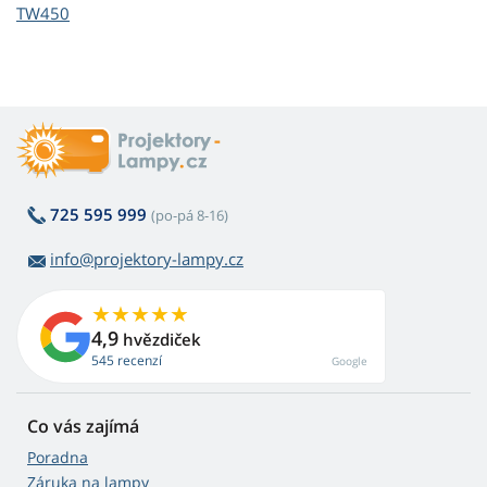
TW450
725 595 999
(po-pá 8-16)
info@projektory-lampy.cz
4,9
hvězdiček
545 recenzí
Google
Co vás zajímá
Poradna
Záruka na lampy