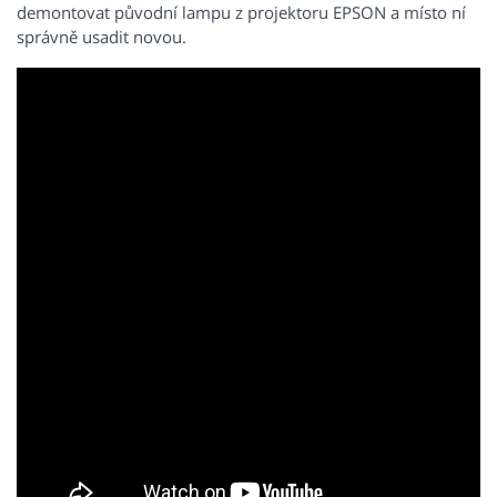
demontovat původní lampu z projektoru EPSON a místo ní
správně usadit novou.