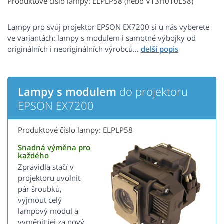
Produktové číslo lampy: ELPLP58 (nebo V13H010L58)
Lampy pro svůj projektor EPSON EX7200 si u nás vyberete
ve variantách: lampy s modulem i samotné výbojky od
originálních i neoriginálních výrobců...
Lampy s modulem
do projektoru
EPSON EX7200
Produktové číslo lampy: ELPLP58
Snadná výměna pro
každého
Zpravidla stačí v
projektoru uvolnit
pár šroubků,
vyjmout celý
lampový modul a
vyměnit jej za nový.