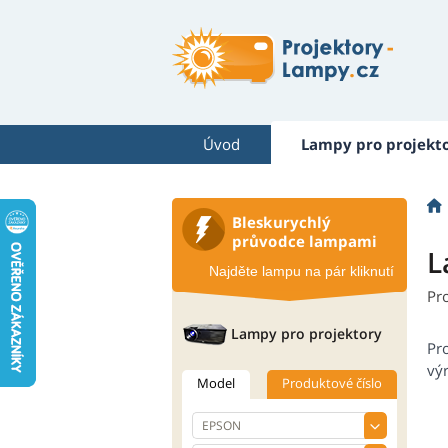
Úvod
Lampy pro projekt
Bleskurychlý
průvodce lampami
L
Najděte lampu na pár kliknutí
Pr
Lampy pro projektory
Pr
výr
Model
Produktové číslo