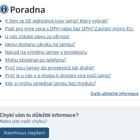
Poradna
V čem se liší jednotlivé typy lamp? Který vybrat?
Platí pro mne cena s DPH nebo bez DPH? Zasílání mimo EU.
U nás získáte slevu za věrnost
Jakou dostanu záruku na lampu?
Návod na výměnu lampy v projektoru
Mohu objednat po telefonu?
Proč jsou lampy do projektorů tak drahé?
Proč je u nás v e-shopu k dostání více typů lamp?
Kdy si mohu objednat lampu bez modulu?
Další užitečné informace
Chybí vám tu důležité informace?
Nebo jste našli chybu?
Navrhnout zlepšení