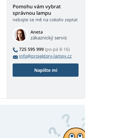
Pomohu vám vybrat
správnou lampu
nebojte se mě na cokoliv zeptat
Aneta
zákaznický servis
725 595 999
(po-pá 8-16)
info@projektory-lampy.cz
Napište mi