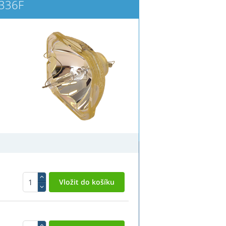
H336F