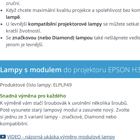
zruční.
Když chcete maximální kvalitu projekce a spolehlivost bez k
lampě
.
U levnější
kompatibilní projektorové lampy
se můžete setkat s
kratší životností.
Se
značkovou (nebo Diamond) lampou
také nešlápnete vedle.
jenom je levnější.
Lampy s modulem
do projektoru EPSON H
Produktové číslo lampy: ELPLP49
Snadná výměna pro každého
K výměně vám stačí šroubovák k uvolnění několika šroubů.
Poté vysunete starý lampový modul a zasunete nový. Zvolte
si jednu ze 3 variant lampy - značkové, Diamond nebo
kompatibilní.
VIDEO - názorná ukázka výměny modulové lampy