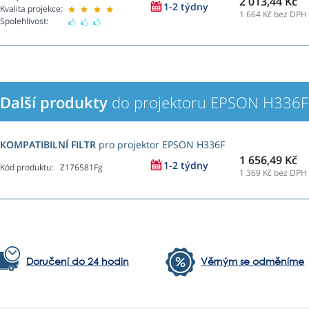
2 013,44 Kč
1-2 týdny
Kvalita projekce:
1 664
Kč bez DPH
Spolehlivost:
Další produkty
do projektoru EPSON H336F
KOMPATIBILNÍ FILTR
pro projektor EPSON H336F
1 656,49 Kč
1-2 týdny
Kód produktu:
Z176581Fg
1 369
Kč bez DPH
Doručení do 24 hodin
Věrným se odměníme