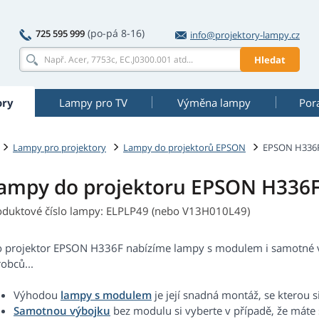
(po-pá 8-16)
725 595 999
info@projektory-lampy.cz
Hledat
ory
Lampy pro TV
Výměna lampy
Por
Lampy pro projektory
Lampy do projektorů EPSON
EPSON H336
ampy do projektoru EPSON H336
oduktové číslo lampy: ELPLP49 (nebo V13H010L49)
o projektor EPSON H336F nabízíme lampy s modulem i samotné výb
obců...
Výhodou
lampy s modulem
je její snadná montáž, se kterou s
Samotnou výbojku
bez modulu si vyberte v případě, že máte