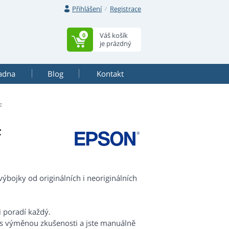
Přihlášení
Registrace
Váš košík
0
je prázdný
adna
Blog
Kontakt
F
F
ojky od originálních i neoriginálních
i poradí každý.
 s výměnou zkušenosti a jste manuálně