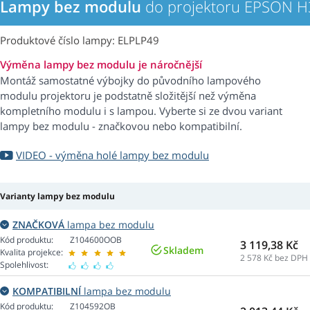
Lampy bez modulu
do projektoru EPSON 
Produktové číslo lampy: ELPLP49
Výměna lampy bez modulu je náročnější
Montáž samostatné výbojky do původního lampového
modulu projektoru je podstatně složitější než výměna
kompletního modulu i s lampou. Vyberte si ze dvou variant
lampy bez modulu - značkovou nebo kompatibilní.
VIDEO - výměna holé lampy bez modulu
Varianty lampy bez modulu
ZNAČKOVÁ
lampa bez modulu
Kód produktu:
Z104600OOB
3 119,38 Kč
Skladem
Kvalita projekce:
2 578
Kč bez DPH
Spolehlivost:
KOMPATIBILNÍ
lampa bez modulu
Kód produktu:
Z104592OB