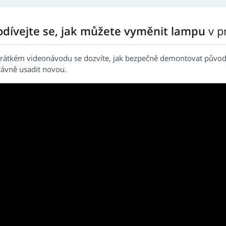
odívejte se, jak můžete vyměnit lampu
v p
krátkém videonávodu se dozvíte, jak bezpečně demontovat původ
rávně usadit novou.