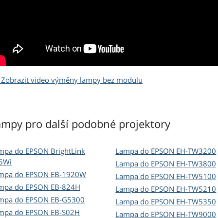
Zobrazit video výměny lampy bez modulu
ampy pro další podobné projektory
mpa do EPSON BrightLink
Lampa do EPSON EH-TW3200
5Wi
Lampa do EPSON EH-TW3800
mpa do EPSON EB-1920W
Lampa do EPSON EH-TW5100
mpa do EPSON EB-824H
Lampa do EPSON EH-TW5210
mpa do EPSON EB-G5300
Lampa do EPSON EH-TW5350
mpa do EPSON EB-S02H
Lampa do EPSON EH-TW9000