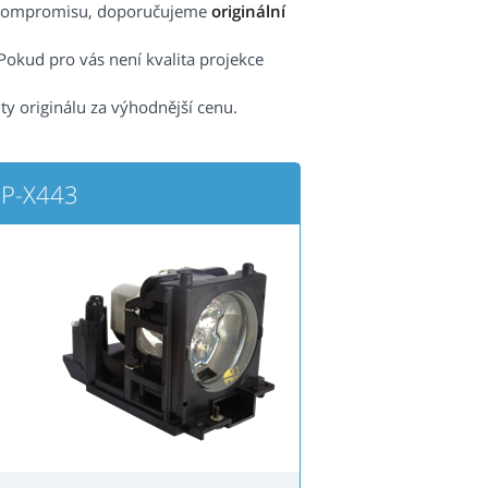
ez kompromisu, doporučujeme
originální
Pokud pro vás není kvalita projekce
ity originálu za výhodnější cenu.
CP-X443