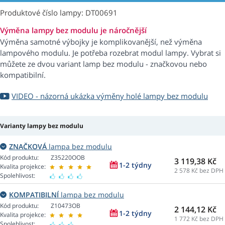
Produktové číslo lampy: DT00691
Výměna lampy bez modulu je náročnější
Výměna samotné výbojky je komplikovanější, než výměna
lampového modulu. Je potřeba rozebrat modul lampy. Vybrat si
můžete ze dvou variant lamp bez modulu - značkovou nebo
kompatibilní.
VIDEO - názorná ukázka výměny holé lampy bez modulu
Varianty lampy bez modulu
ZNAČKOVÁ
lampa bez modulu
Kód produktu:
Z35220OOB
3 119,38 Kč
1-2 týdny
Kvalita projekce:
2 578
Kč bez DPH
Spolehlivost:
KOMPATIBILNÍ
lampa bez modulu
Kód produktu:
Z10473OB
2 144,12 Kč
1-2 týdny
Kvalita projekce:
1 772
Kč bez DPH
Spolehlivost: