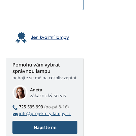
Jen kvalitní lampy
Pomohu vám vybrat
správnou lampu
nebojte se mě na cokoliv zeptat
Aneta
zákaznický servis
725 595 999
(po-pá 8-16)
info@projektory-lampy.cz
Napište mi