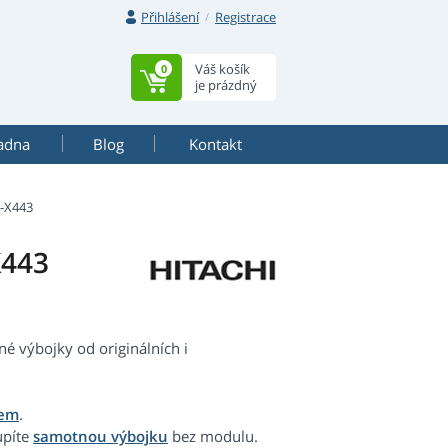
Přihlášení
Registrace
Váš košík
0
je prázdný
adna
Blog
Kontakt
-X443
X443
 výbojky od originálních i
lem
.
upíte
samotnou výbojku
bez modulu.