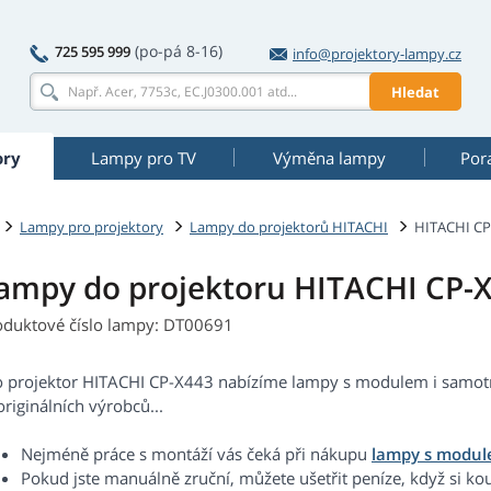
(po-pá 8-16)
725 595 999
info@projektory-lampy.cz
Hledat
ory
Lampy pro TV
Výměna lampy
Por
Lampy pro projektory
Lampy do projektorů HITACHI
HITACHI CP
ampy do projektoru HITACHI CP-
oduktové číslo lampy: DT00691
o projektor HITACHI CP-X443 nabízíme lampy s modulem i samotné
riginálních výrobců...
Nejméně práce s montáží vás čeká při nákupu
lampy s modu
Pokud jste manuálně zruční, můžete ušetřit peníze, když si ko