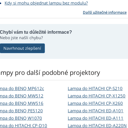
Kdy si mohu objednat lampu bez modulu?
Další užitečné informace
Chybí vám tu důležité informace?
Nebo jste našli chybu?
Navrhnout zlepšení
ampy pro další podobné projektory
mpa do BENQ MP612c
Lampa do HITACHI CP-S210
mpa do BENQ MW512
Lampa do HITACHI CP-X1250
mpa do BENQ MW516
Lampa do HITACHI CP-X260
mpa do BENQ PE5120
Lampa do HITACHI ED-A101
mpa do BENQ W1070
Lampa do HITACHI ED-A111
mpa do HITACHI CP-D10
Lampa do HITACHI ED-A220N