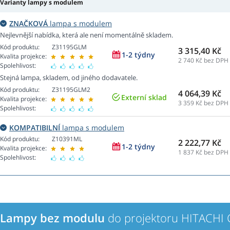
Varianty lampy s modulem
ZNAČKOVÁ
lampa s modulem
Nejlevnější nabídka, která ale není momentálně skladem.
Kód produktu:
Z31195GLM
3 315,40 Kč
1-2 týdny
Kvalita projekce:
2 740
Kč bez DPH
Spolehlivost:
Stejná lampa, skladem, od jiného dodavatele.
Kód produktu:
Z31195GLM2
4 064,39 Kč
Externí sklad
Kvalita projekce:
3 359
Kč bez DPH
Spolehlivost:
KOMPATIBILNÍ
lampa s modulem
Kód produktu:
Z10391ML
2 222,77 Kč
1-2 týdny
Kvalita projekce:
1 837
Kč bez DPH
Spolehlivost:
Lampy bez modulu
do projektoru HITACHI