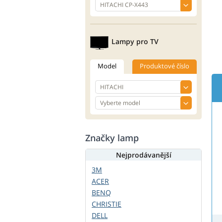
Lampy pro TV
Model
Produktové číslo
Značky lamp
Nejprodávanější
3M
ACER
BENQ
CHRISTIE
DELL