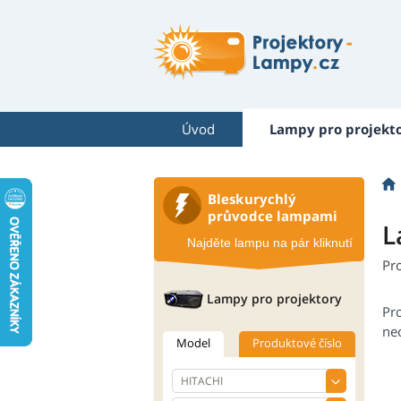
Úvod
Lampy pro projekt
Bleskurychlý
průvodce lampami
L
Najděte lampu na pár kliknutí
Pr
Lampy pro projektory
Pr
neo
Model
Produktové číslo