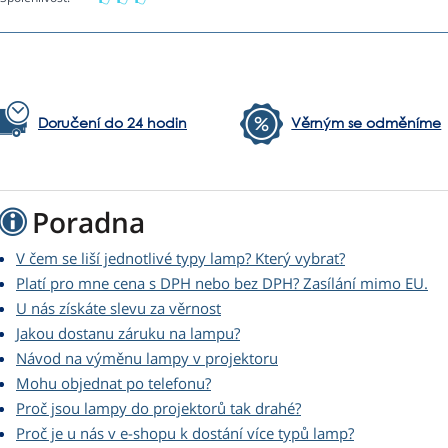
Doručení do 24 hodin
Věrným se odměníme
Poradna
V čem se liší jednotlivé typy lamp? Který vybrat?
Platí pro mne cena s DPH nebo bez DPH? Zasílání mimo EU.
U nás získáte slevu za věrnost
Jakou dostanu záruku na lampu?
Návod na výměnu lampy v projektoru
Mohu objednat po telefonu?
Proč jsou lampy do projektorů tak drahé?
Proč je u nás v e-shopu k dostání více typů lamp?