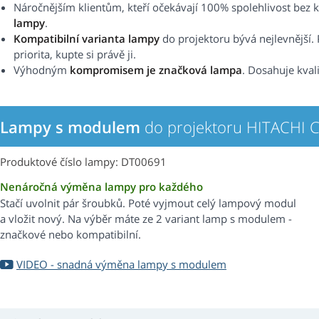
Náročnějším klientům, kteří očekávají 100% spolehlivost b
lampy
.
Kompatibilní varianta lampy
do projektoru bývá nejlevnější. 
priorita, kupte si právě ji.
Výhodným
kompromisem je značková lampa
. Dosahuje kval
Lampy s modulem
do projektoru HITACHI 
Produktové číslo lampy: DT00691
Nenáročná výměna lampy pro každého
Stačí uvolnit pár šroubků. Poté vyjmout celý lampový modul
a vložit nový. Na výběr máte ze 2 variant lamp s modulem -
značkové nebo kompatibilní.
VIDEO - snadná výměna lampy s modulem