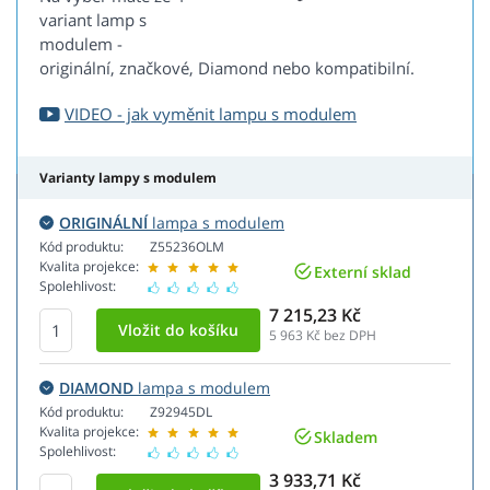
variant lamp s
modulem -
originální, značkové, Diamond nebo kompatibilní.
VIDEO - jak vyměnit lampu s modulem
Varianty lampy s modulem
ORIGINÁLNÍ
lampa s modulem
Kód produktu:
Z55236OLM
Kvalita projekce:
Externí sklad
Spolehlivost:
7 215,23 Kč
5 963
Kč bez DPH
DIAMOND
lampa s modulem
Kód produktu:
Z92945DL
Kvalita projekce:
Skladem
Spolehlivost:
3 933,71 Kč