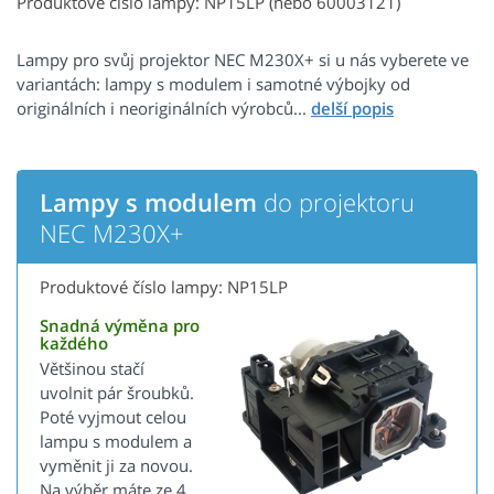
Produktové číslo lampy: NP15LP (nebo 60003121)
Lampy pro svůj projektor NEC M230X+ si u nás vyberete ve
variantách: lampy s modulem i samotné výbojky od
originálních i neoriginálních výrobců...
Lampy s modulem
do projektoru
NEC M230X+
Produktové číslo lampy: NP15LP
Snadná výměna pro
každého
Většinou stačí
uvolnit pár šroubků.
Poté vyjmout celou
lampu s modulem a
vyměnit ji za novou.
Na výběr máte ze 4