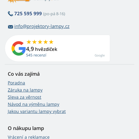
725 595 999
(po-pá 8-16)
info@projektory-lampy.cz
4,9
hvězdiček
545 recenzí
Google
Co vás zajímá
Poradna
Záruka na lampy
Sleva za věrnost
Návod na výměnu lampy
Jakou variantu lampy vybrat
O nákupu lamp
Vrácení a reklamace