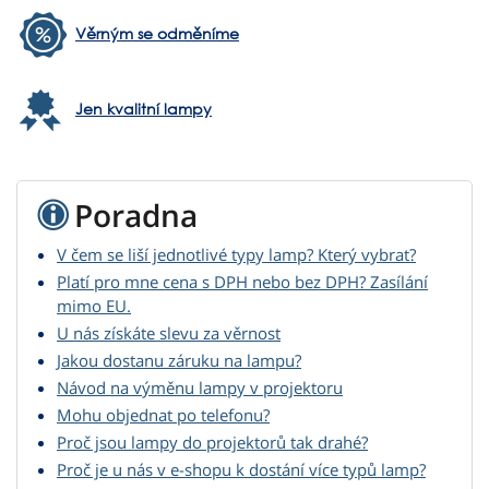
Věrným se odměníme
Jen kvalitní lampy
Poradna
V čem se liší jednotlivé typy lamp? Který vybrat?
Platí pro mne cena s DPH nebo bez DPH? Zasílání
mimo EU.
U nás získáte slevu za věrnost
Jakou dostanu záruku na lampu?
Návod na výměnu lampy v projektoru
Mohu objednat po telefonu?
Proč jsou lampy do projektorů tak drahé?
Proč je u nás v e-shopu k dostání více typů lamp?