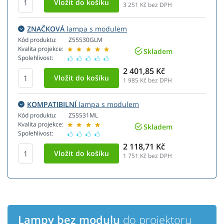
3 251
Kč bez DPH
ZNAČKOVÁ
lampa s modulem
Kód produktu:
Z55530GLM
Kvalita projekce:
Skladem
Spolehlivost:
2 401,85 Kč
1 985
Kč bez DPH
KOMPATIBILNÍ
lampa s modulem
Kód produktu:
Z55531ML
Kvalita projekce:
Skladem
Spolehlivost:
2 118,71 Kč
1 751
Kč bez DPH
Lampy bez modulu
do projektoru