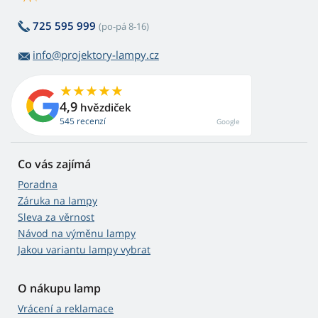
725 595 999
(po-pá 8-16)
info@projektory-lampy.cz
4,9
hvězdiček
545 recenzí
Google
Co vás zajímá
Poradna
Záruka na lampy
Sleva za věrnost
Návod na výměnu lampy
Jakou variantu lampy vybrat
O nákupu lamp
Vrácení a reklamace