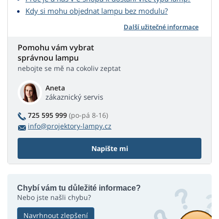
Kdy si mohu objednat lampu bez modulu?
Další užitečné informace
Pomohu vám vybrat
správnou lampu
nebojte se mě na cokoliv zeptat
Aneta
zákaznický servis
725 595 999
(po-pá 8-16)
info@projektory-lampy.cz
Napište mi
Chybí vám tu důležité informace?
Nebo jste našli chybu?
Navrhnout zlepšení