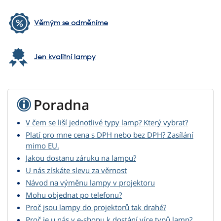
Věrným se odměníme
Jen kvalitní lampy
Poradna
V čem se liší jednotlivé typy lamp? Který vybrat?
Platí pro mne cena s DPH nebo bez DPH? Zasílání
mimo EU.
Jakou dostanu záruku na lampu?
U nás získáte slevu za věrnost
Návod na výměnu lampy v projektoru
Mohu objednat po telefonu?
Proč jsou lampy do projektorů tak drahé?
Proč je u nás v e-shopu k dostání více typů lamp?