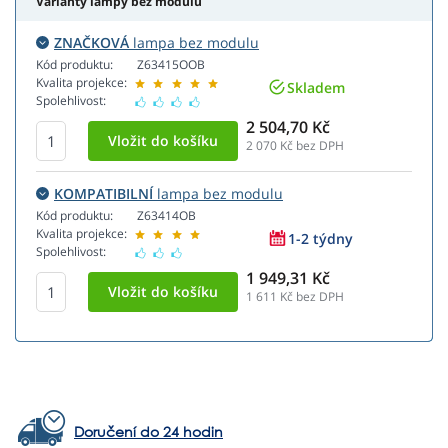
Varianty lampy bez modulu
ZNAČKOVÁ
lampa bez modulu
Kód produktu:
Z63415OOB
Kvalita projekce:
Skladem
Spolehlivost:
2 504,70 Kč
2 070
Kč bez DPH
KOMPATIBILNÍ
lampa bez modulu
Kód produktu:
Z63414OB
Kvalita projekce:
1-2 týdny
Spolehlivost:
1 949,31 Kč
1 611
Kč bez DPH
Doručení do 24 hodin