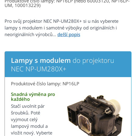
Produktové číslo lampy: NP16LP (nebo 60003120, NP16LP-
UM, 100013229)
Pro svůj projektor NEC NP-UM280X+ si u nás vyberete
lampy s modulem i samotné výbojky od originálních i
neoriginálních výrobců...
Lampy s modulem
do projektoru
NEC NP-UM280X+
Produktové číslo lampy: NP16LP
Snadná výměna pro
každého
Stačí uvolnit pár
šroubků. Poté
vyjmout celý
lampový modul a
vložit nový. Vyberte