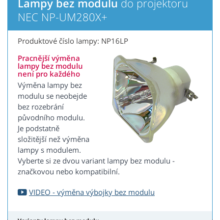
Lampy bez modulu
do projektoru
NEC NP-UM280X+
Produktové číslo lampy: NP16LP
Pracnější výměna
lampy bez modulu
není pro každého
Výměna lampy bez
modulu se neobejde
bez rozebrání
původního modulu.
Je podstatně
složitější než výměna
lampy s modulem.
Vyberte si ze dvou variant lampy bez modulu -
značkovou nebo kompatibilní.
VIDEO - výměna výbojky bez modulu