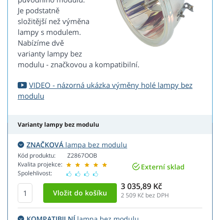
Je podstatně
složitější než výměna
lampy s modulem.
Nabízíme dvě
varianty lampy bez
modulu - značkovou a kompatibilní.
VIDEO - názorná ukázka výměny holé lampy bez
modulu
Varianty lampy bez modulu
ZNAČKOVÁ
lampa bez modulu
Kód produktu:
Z2867OOB
Kvalita projekce:
Externí sklad
Spolehlivost:
3 035,89 Kč
2 509
Kč bez DPH
KOMPATIBILNÍ
lampa bez modulu