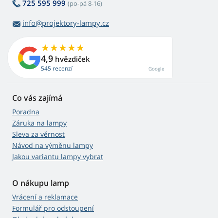
725 595 999
(po-pá 8-16)
info@projektory-lampy.cz
4,9
hvězdiček
545 recenzí
Google
Co vás zajímá
Poradna
Záruka na lampy
Sleva za věrnost
Návod na výměnu lampy
Jakou variantu lampy vybrat
O nákupu lamp
Vrácení a reklamace
Formulář pro odstoupení