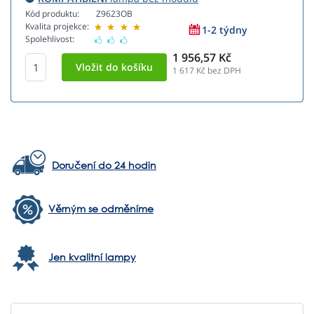
Kód produktu:
Z9623OB
Kvalita projekce:
1-2 týdny
Spolehlivost:
1 956,57 Kč
1 617
Kč bez DPH
Doručení do 24 hodin
Věrným se odměníme
Jen kvalitní lampy