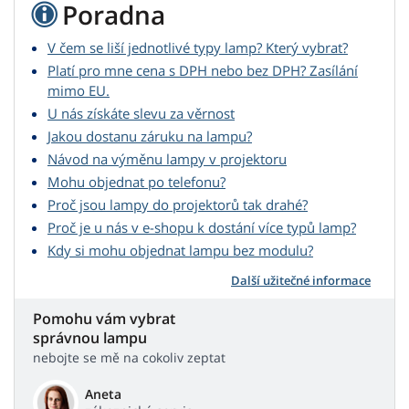
Poradna
V čem se liší jednotlivé typy lamp? Který vybrat?
Platí pro mne cena s DPH nebo bez DPH? Zasílání
mimo EU.
U nás získáte slevu za věrnost
Jakou dostanu záruku na lampu?
Návod na výměnu lampy v projektoru
Mohu objednat po telefonu?
Proč jsou lampy do projektorů tak drahé?
Proč je u nás v e-shopu k dostání více typů lamp?
Kdy si mohu objednat lampu bez modulu?
Další užitečné informace
Pomohu vám vybrat
správnou lampu
nebojte se mě na cokoliv zeptat
Aneta