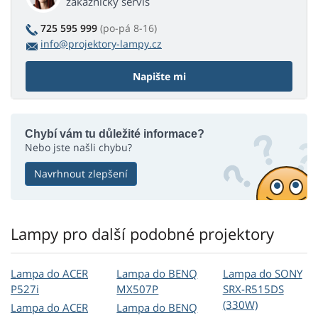
zákaznický servis
725 595 999
(po-pá 8-16)
info@projektory-lampy.cz
Napište mi
Chybí vám tu důležité informace?
Nebo jste našli chybu?
Navrhnout zlepšení
Lampy pro další podobné projektory
Lampa do ACER
Lampa do BENQ
Lampa do SONY
P527i
MX507P
SRX-R515DS
(330W)
Lampa do ACER
Lampa do BENQ