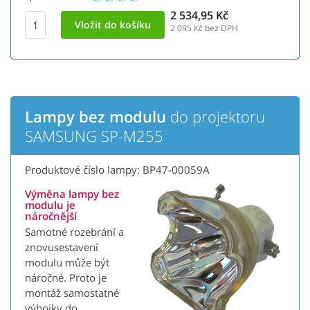
2 534,95 Kč
2 095
Kč bez DPH
Lampy bez modulu
do projektoru
SAMSUNG SP-M255
Produktové číslo lampy: BP47-00059A
Výměna lampy bez
modulu je
náročnější
Samotné rozebrání a
znovusestavení
modulu může být
náročné. Proto je
montáž samostatné
výbojky do