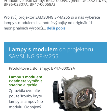
Produktové číslo lampy: BP47-00059A (nebo DPL3321U/EN,
BP96-02307A, BP47-00058A)
Pro svůj projektor SAMSUNG SP-M255 si u nás vyberete
lampy s modulem i samotné výbojky od originálních i
neoriginálních výrobců...
Lampy s modulem
do projektoru
SAMSUNG SP-M255
Produktové číslo lampy: BP47-00059A
Lampu s modulem
zvládnete vyměnit
snadno a rychle
Zpravidla uvolníte
pouze šrouby krytu
lampy a lampového
modulu. Odpojený