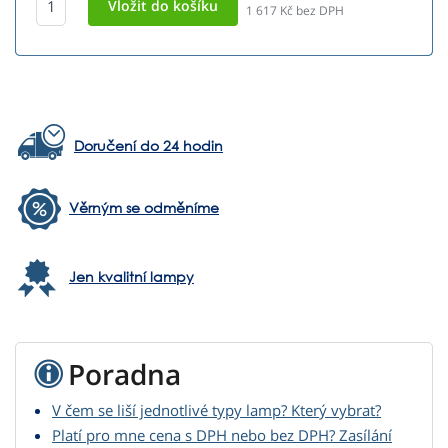
1 617
Kč bez DPH
Doručení do 24 hodin
Věrným se odměníme
Jen kvalitní lampy
Poradna
V čem se liší jednotlivé typy lamp? Který vybrat?
Platí pro mne cena s DPH nebo bez DPH? Zasílání