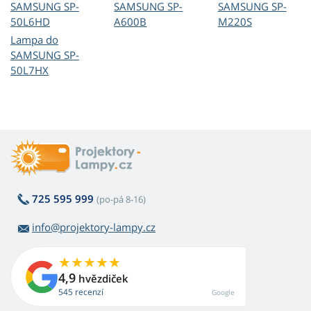
SAMSUNG SP-
SAMSUNG SP-
SAMSUNG SP-
50L6HD
A600B
M220S
Lampa do
SAMSUNG SP-
50L7HX
725 595 999
(po-pá 8-16)
info@projektory-lampy.cz
4,9
hvězdiček
545 recenzí
Google