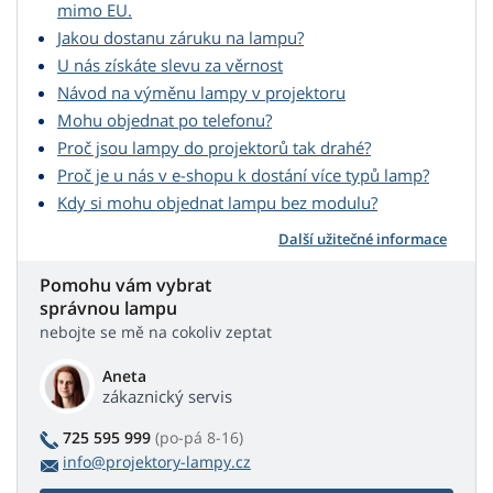
mimo EU.
Jakou dostanu záruku na lampu?
U nás získáte slevu za věrnost
Návod na výměnu lampy v projektoru
Mohu objednat po telefonu?
Proč jsou lampy do projektorů tak drahé?
Proč je u nás v e-shopu k dostání více typů lamp?
Kdy si mohu objednat lampu bez modulu?
Další užitečné informace
Pomohu vám vybrat
správnou lampu
nebojte se mě na cokoliv zeptat
Aneta
zákaznický servis
725 595 999
(po-pá 8-16)
info@projektory-lampy.cz