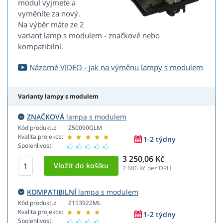
modul vyjmete a
vyměníte za nový.
Na výběr máte ze 2
variant lamp s modulem - značkové nebo
kompatibilní.
Názorné VIDEO - jak na výměnu lampy s modulem
Varianty lampy s modulem
ZNAČKOVÁ
lampa s modulem
Kód produktu:
Z50090GLM
Kvalita projekce:
1-2 týdny
Spolehlivost:
3 250,06 Kč
2 686
Kč bez DPH
KOMPATIBILNÍ
lampa s modulem
Kód produktu:
Z153922ML
Kvalita projekce:
1-2 týdny
Spolehlivost: