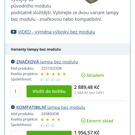
původního modulu
podstatně složitější. Vybírejte ze dvou variant lampy
bez modulu - značkovou nebo kompatibilní.
VIDEO - výměna výbojky bez modulu
Varianty lampy bez modulu
ZNAČKOVÁ
lampa bez modulu
Kód produktu:
Z25102OOB
Kvalita projekce:
Skladem
Spolehlivost:
2 889,48 Kč
2 388
Kč bez DPH
KOMPATIBILNÍ
lampa bez modulu
Kód produktu:
Z69893OB
Kvalita projekce:
Externí sklad
Spolehlivost:
1 956,57 Kč