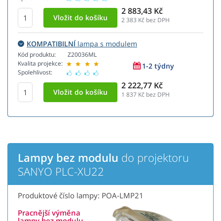
2 883,43 Kč
2 383
Kč bez DPH
KOMPATIBILNÍ
lampa s modulem
Kód produktu:
Z20036ML
Kvalita projekce:
1-2 týdny
Spolehlivost:
2 222,77 Kč
1 837
Kč bez DPH
Lampy bez modulu
do projektoru
SANYO PLC-XU22
Produktové číslo lampy: POA-LMP21
Pracnější výměna
lampy bez modulu