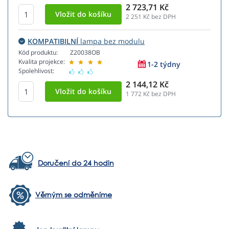
2 723,71 Kč
2 251
Kč bez DPH
KOMPATIBILNÍ
lampa bez modulu
Kód produktu:
Z20038OB
Kvalita projekce:
1-2 týdny
Spolehlivost:
2 144,12 Kč
1 772
Kč bez DPH
Doručení do 24 hodin
Věrným se odměníme