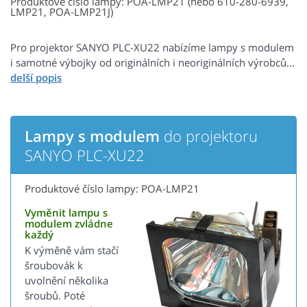
Produktové číslo lampy: POA-LMP21 (nebo 610-280-6939,
LMP21, POA-LMP21J)
Pro projektor SANYO PLC-XU22 nabízíme lampy s modulem
i samotné výbojky od originálních i neoriginálních výrobců...
Lampy s modulem
do projektoru
SANYO PLC-XU22
Produktové číslo lampy: POA-LMP21
Vyměnit lampu s
modulem zvládne
každý
K výměně vám stačí
šroubovák k
uvolnění několika
šroubů. Poté