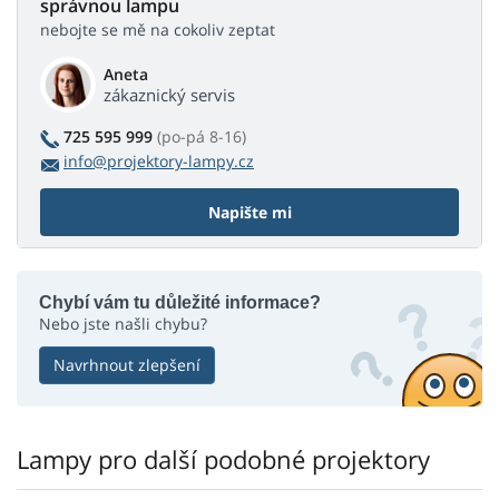
správnou lampu
nebojte se mě na cokoliv zeptat
Aneta
zákaznický servis
725 595 999
(po-pá 8-16)
info@projektory-lampy.cz
Napište mi
Chybí vám tu důležité informace?
Nebo jste našli chybu?
Navrhnout zlepšení
Lampy pro další podobné projektory