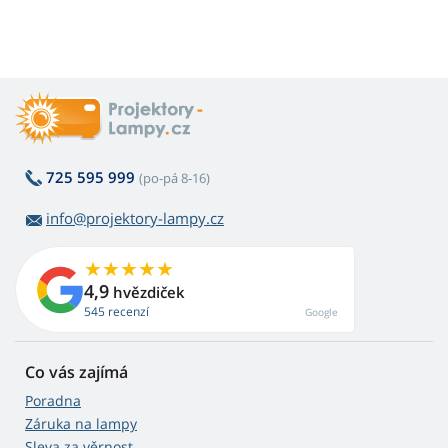
725 595 999
(po-pá 8-16)
info@projektory-lampy.cz
4,9
hvězdiček
545 recenzí
Google
Co vás zajímá
Poradna
Záruka na lampy
Sleva za věrnost