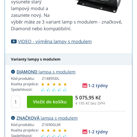
vysunete starý
lampový modul a
zasunete nový. Na
výběr máte ze 3 variant lamp s modulem - značkové,
Diamond nebo kompatibilní.
VIDEO - výměna lampy s modulem
Varianty lampy s modulem
DIAMOND
lampa s modulem
Kód produktu:
Z14895DL
Kvalita projekce:
1-2 týdny
Spolehlivost:
5 075,95 Kč
4 195
Kč bez DPH
ZNAČKOVÁ
lampa s modulem
Kód produktu:
Z1690GLM
Kvalita projekce:
1-2 týdny
Spolehlivost: