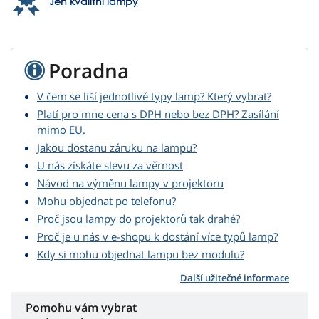
Jen kvalitní lampy
Poradna
V čem se liší jednotlivé typy lamp? Který vybrat?
Platí pro mne cena s DPH nebo bez DPH? Zasílání
mimo EU.
Jakou dostanu záruku na lampu?
U nás získáte slevu za věrnost
Návod na výměnu lampy v projektoru
Mohu objednat po telefonu?
Proč jsou lampy do projektorů tak drahé?
Proč je u nás v e-shopu k dostání více typů lamp?
Kdy si mohu objednat lampu bez modulu?
Další užitečné informace
Pomohu vám vybrat