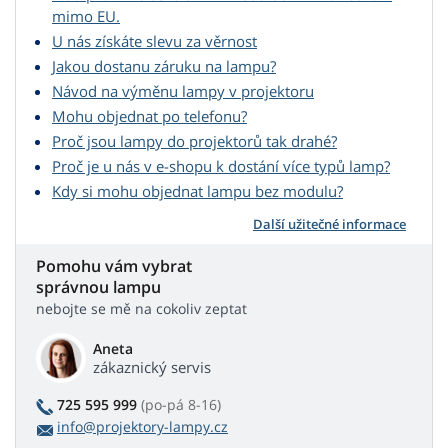
mimo EU.
U nás získáte slevu za věrnost
Jakou dostanu záruku na lampu?
Návod na výměnu lampy v projektoru
Mohu objednat po telefonu?
Proč jsou lampy do projektorů tak drahé?
Proč je u nás v e-shopu k dostání více typů lamp?
Kdy si mohu objednat lampu bez modulu?
Další užitečné informace
Pomohu vám vybrat
správnou lampu
nebojte se mě na cokoliv zeptat
Aneta
zákaznický servis
725 595 999
(po-pá 8-16)
info@projektory-lampy.cz