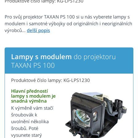
Produktové číslo lampy: KG-LPS1230
Pro svůj projektor TAXAN PS 100 si u nás vyberete lampy s
modulem i samotné výbojky od originálních i neoriginálních
výrobců...
Lampy s modulem
do projektoru
TAXAN PS 100
Produktové číslo lampy: KG-LPS1230
Hlavní předností
lampy s modulem je
snadná výměna
K výměně vám stačí
šroubovák k
uvolnění několika
šroubů. Poté
vysunete starý