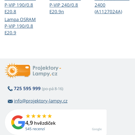
P-VIP 190/0.8
P-VIP 240/0.8
2400
E20.8
E20.9n
(A1127024A)
Lampa OSRAM
P-VIP 190/0.8
E20.9
725 595 999
(po-pá 8-16)
info@projektory-lampy.cz
4,9
hvězdiček
545 recenzí
Google