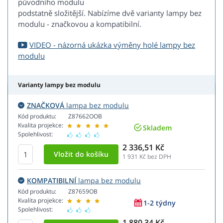
původního modulu
podstatně složitější. Nabízíme dvě varianty lampy bez
modulu - značkovou a kompatibilní.
VIDEO - názorná ukázka výměny holé lampy bez
modulu
Varianty lampy bez modulu
ZNAČKOVÁ
lampa bez modulu
Kód produktu:
Z87662OOB
Kvalita projekce:
Skladem
Spolehlivost:
2 336,51 Kč
1 931
Kč bez DPH
KOMPATIBILNÍ
lampa bez modulu
Kód produktu:
Z87659OB
Kvalita projekce:
1-2 týdny
Spolehlivost:
1 880,34 Kč