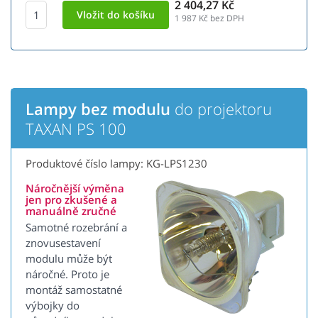
2 404,27 Kč
1 987
Kč bez DPH
Lampy bez modulu
do projektoru
TAXAN PS 100
Produktové číslo lampy: KG-LPS1230
Náročnější výměna
jen pro zkušené a
manuálně zručné
Samotné rozebrání a
znovusestavení
modulu může být
náročné. Proto je
montáž samostatné
výbojky do