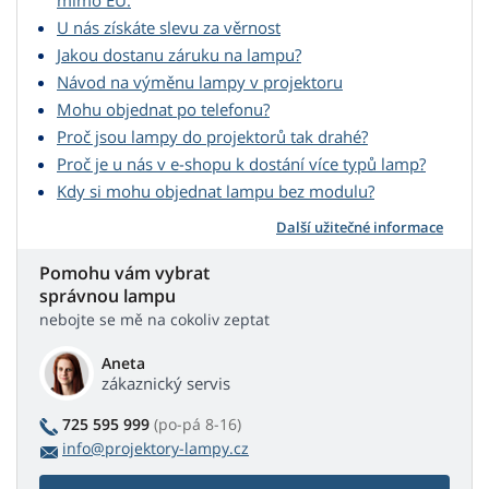
mimo EU.
U nás získáte slevu za věrnost
Jakou dostanu záruku na lampu?
Návod na výměnu lampy v projektoru
Mohu objednat po telefonu?
Proč jsou lampy do projektorů tak drahé?
Proč je u nás v e-shopu k dostání více typů lamp?
Kdy si mohu objednat lampu bez modulu?
Další užitečné informace
Pomohu vám vybrat
správnou lampu
nebojte se mě na cokoliv zeptat
Aneta
zákaznický servis
725 595 999
(po-pá 8-16)
info@projektory-lampy.cz