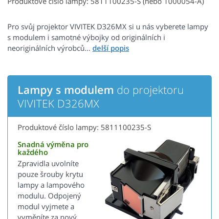
Produktové číslo lampy: 5811100235-S (nebo 1000054-A)
Pro svůj projektor VIVITEK D326MX si u nás vyberete lampy
s modulem i samotné výbojky od originálních i
neoriginálních výrobců...
Lampy s modulem
do projektoru
VIVITEK D326MX
Produktové číslo lampy: 5811100235-S
Snadná výměna pro
každého
Zpravidla uvolníte
pouze šrouby krytu
lampy a lampového
modulu. Odpojený
modul vyjmete a
vyměníte za nový.