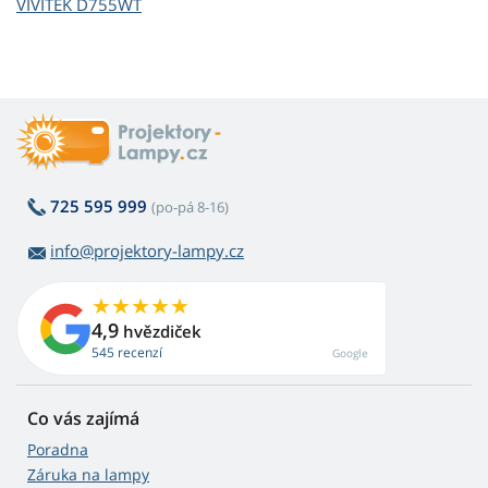
VIVITEK D755WT
725 595 999
(po-pá 8-16)
info@projektory-lampy.cz
4,9
hvězdiček
545 recenzí
Google
Co vás zajímá
Poradna
Záruka na lampy