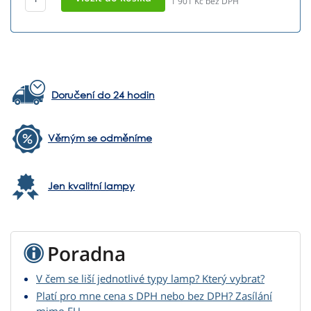
1 901
Kč bez DPH
Doručení do 24 hodin
Věrným se odměníme
Jen kvalitní lampy
Poradna
V čem se liší jednotlivé typy lamp? Který vybrat?
Platí pro mne cena s DPH nebo bez DPH? Zasílání