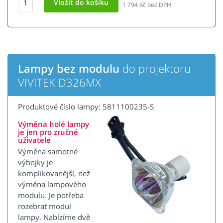
1 794
Kč bez DPH
Lampy bez modulu
do projektoru
VIVITEK D326MX
Produktové číslo lampy: 5811100235-S
Výměna holé lampy
je jen pro zručné
uživatele
Výměna samotné
výbojky je
komplikovanější, než
výměna lampového
modulu. Je potřeba
rozebrat modul
lampy. Nabízíme dvě