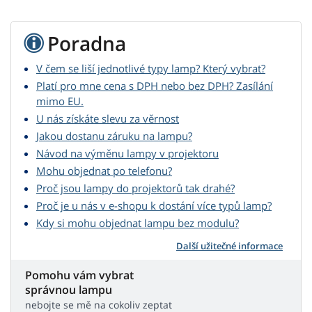
Poradna
V čem se liší jednotlivé typy lamp? Který vybrat?
Platí pro mne cena s DPH nebo bez DPH? Zasílání
mimo EU.
U nás získáte slevu za věrnost
Jakou dostanu záruku na lampu?
Návod na výměnu lampy v projektoru
Mohu objednat po telefonu?
Proč jsou lampy do projektorů tak drahé?
Proč je u nás v e-shopu k dostání více typů lamp?
Kdy si mohu objednat lampu bez modulu?
Další užitečné informace
Pomohu vám vybrat
správnou lampu
nebojte se mě na cokoliv zeptat