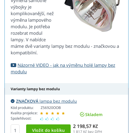
Výměna samotné
výbojky je
komplikovanější, než
výměna lampového
modulu. Je potřeba
rozebrat modul
lampy. V nabídce
máme dvě varianty lampy bez modulu - značkovou a
kompatibilní.
Názorné VIDEO - jak na výměnu holé lampy bez
modulu
Varianty lampy bez modulu
ZNAČKOVÁ
lampa bez modulu
Kód produktu:
Z56920OOB
Kvalita projekce:
Skladem
Spolehlivost:
2 198,57 Kč
1 817
Kč bez DPH