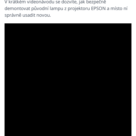
V krátkém videonávodu se dozvíte, jak bezpečně
demontovat původní lampu z projektoru EPSON a místo ní
správně usadit novou.