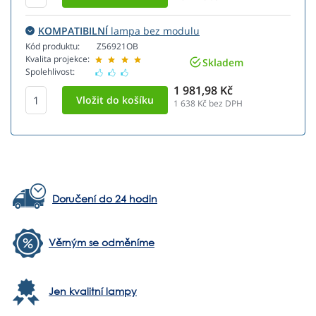
KOMPATIBILNÍ
lampa bez modulu
Kód produktu:
Z56921OB
Kvalita projekce:
Skladem
Spolehlivost:
1 981,98 Kč
1 638
Kč bez DPH
Doručení do 24 hodin
Věrným se odměníme
Jen kvalitní lampy