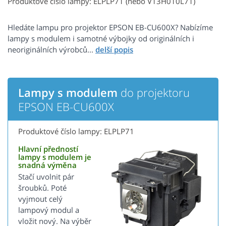
Produktové číslo lampy: ELPLP71 (nebo V13H010L71)
Hledáte lampu pro projektor EPSON EB-CU600X? Nabízíme
lampy s modulem i samotné výbojky od originálních i
neoriginálních výrobců...
Lampy s modulem
do projektoru
EPSON EB-CU600X
Produktové číslo lampy: ELPLP71
Hlavní předností
lampy s modulem je
snadná výměna
Stačí uvolnit pár
šroubků. Poté
vyjmout celý
lampový modul a
vložit nový. Na výběr