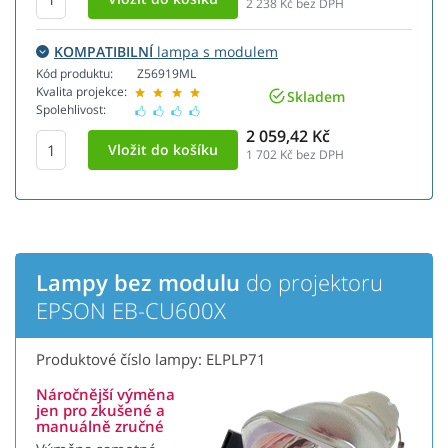
2 238
Kč bez DPH
KOMPATIBILNÍ
lampa s modulem
Kód produktu:
Z56919ML
Kvalita projekce:
Skladem
Spolehlivost:
2 059,42 Kč
1 702
Kč bez DPH
Lampy bez modulu
do projektoru
EPSON EB-CU600X
Produktové číslo lampy: ELPLP71
Náročnější výměna
jen pro zkušené a
manuálně zručné