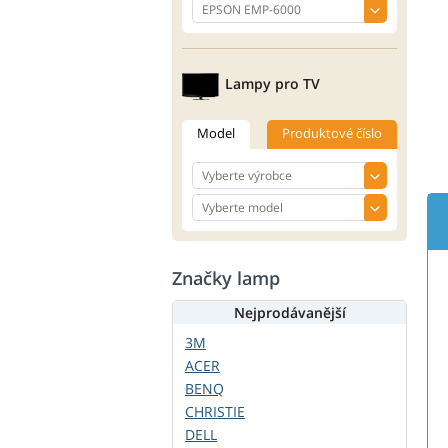
Lampy pro TV
Model
Produktové číslo
Značky lamp
Nejprodávanější
3M
ACER
BENQ
CHRISTIE
DELL