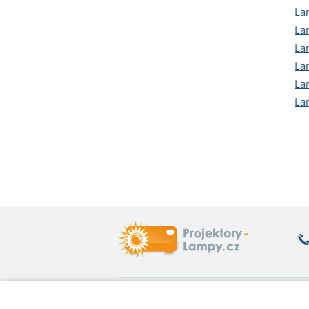
La
La
La
La
La
La
Co vás zajímá
O