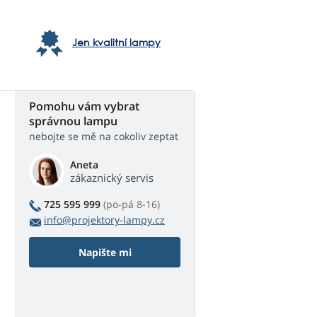
Jen kvalitní lampy
Pomohu vám vybrat
správnou lampu
nebojte se mě na cokoliv zeptat
Aneta
zákaznický servis
725 595 999
(po-pá 8-16)
info@projektory-lampy.cz
Napište mi