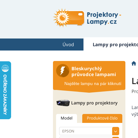
Úvod
Lampy pro projekt
Bleskurychlý
průvodce lampami
L
Najděte lampu na pár kliknutí
Pr
Lampy pro projektory
La
výb
Model
Produktové číslo