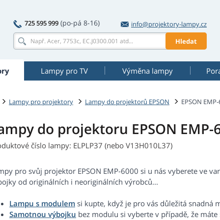
(po-pá 8-16)
725 595 999
info@projektory-lampy.cz
Hledat
ory
Lampy pro TV
Výměna lampy
Por
Lampy pro projektory
Lampy do projektorů EPSON
EPSON EMP-
ampy do projektoru EPSON EMP-
oduktové číslo lampy: ELPLP37 (nebo V13H010L37)
mpy pro svůj projektor EPSON EMP-6000 si u nás vyberete ve va
ojky od originálních i neoriginálních výrobců...
Lampu s modulem
si kupte, když je pro vás důležitá snadná 
Samotnou výbojku
bez modulu si vyberte v případě, že máte