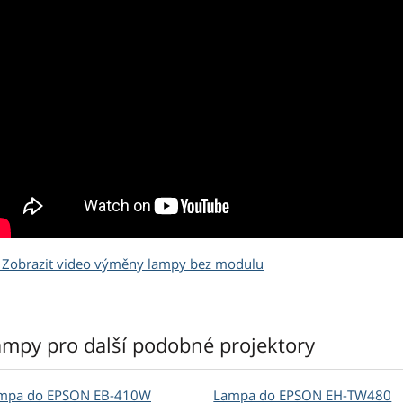
Zobrazit video výměny lampy bez modulu
ampy pro další podobné projektory
mpa do EPSON EB-410W
Lampa do EPSON EH-TW480