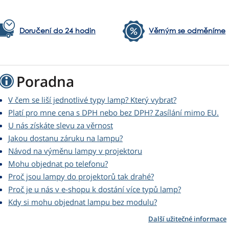
Doručení do 24 hodin
Věrným se odměníme
Poradna
V čem se liší jednotlivé typy lamp? Který vybrat?
Platí pro mne cena s DPH nebo bez DPH? Zasílání mimo EU.
U nás získáte slevu za věrnost
Jakou dostanu záruku na lampu?
Návod na výměnu lampy v projektoru
Mohu objednat po telefonu?
Proč jsou lampy do projektorů tak drahé?
Proč je u nás v e-shopu k dostání více typů lamp?
Kdy si mohu objednat lampu bez modulu?
Další užitečné informace