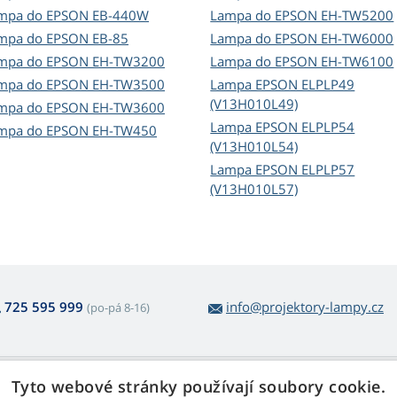
mpa do EPSON EB-440W
Lampa do EPSON EH-TW5200
mpa do EPSON EB-85
Lampa do EPSON EH-TW6000
mpa do EPSON EH-TW3200
Lampa do EPSON EH-TW6100
mpa do EPSON EH-TW3500
Lampa EPSON ELPLP49
(V13H010L49)
mpa do EPSON EH-TW3600
Lampa EPSON ELPLP54
mpa do EPSON EH-TW450
(V13H010L54)
Lampa EPSON ELPLP57
(V13H010L57)
725 595 999
info@projektory-lampy.cz
(po-pá 8-16)
 nákupu lamp
Web Retail s.r.o.
Tyto webové stránky používají soubory cookie.