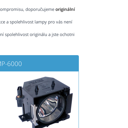
ez kompromisu, doporučujeme
originální
kce a spolehlivost lampy pro vás není
spolehlivost originálu a jste ochotni
MP-6000