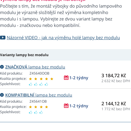
Počítejte s tím, že montáž výbojky do původního lampového
modulu je výrazně složitější než výměna kompletního
modulu i s lampou. Vybírejte ze dvou variant lampy bez
modulu - značkovou nebo kompatibilní.
Názorné VIDEO - jak na výměnu holé lampy bez modulu
Varianty lampy bez modulu
ZNAČKOVÁ
lampa bez modulu
Kód produktu:
Z45640OOB
3 184,72 Kč
1-2 týdny
Kvalita projekce:
2 632
Kč bez DPH
Spolehlivost:
KOMPATIBILNÍ
lampa bez modulu
Kód produktu:
Z45641OB
2 144,12 Kč
1-2 týdny
Kvalita projekce:
1 772
Kč bez DPH
Spolehlivost: