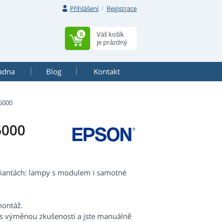
Přihlášení
Registrace
Váš košík
0
je prázdný
adna
Blog
Kontakt
6000
6000
riantách: lampy s modulem i samotné
montáž.
 s výměnou zkušenosti a jste manuálně