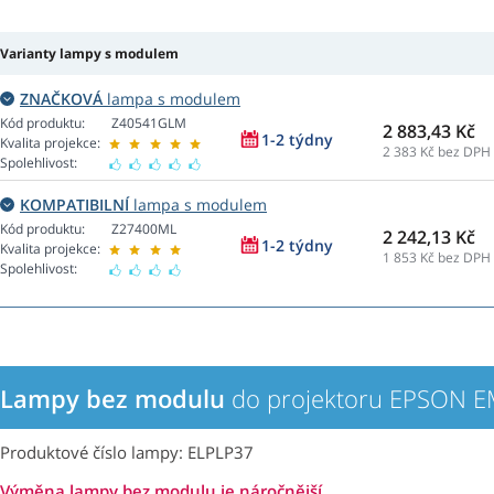
Varianty lampy s modulem
ZNAČKOVÁ
lampa s modulem
Kód produktu:
Z40541GLM
2 883,43 Kč
1-2 týdny
Kvalita projekce:
2 383
Kč bez DPH
Spolehlivost:
KOMPATIBILNÍ
lampa s modulem
Kód produktu:
Z27400ML
2 242,13 Kč
1-2 týdny
Kvalita projekce:
1 853
Kč bez DPH
Spolehlivost:
Lampy bez modulu
do projektoru EPSON 
Produktové číslo lampy: ELPLP37
Výměna lampy bez modulu je náročnější