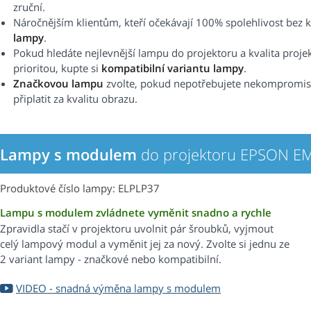
zruční.
Náročnějším klientům, kteří očekávají 100% spolehlivost b
lampy
.
Pokud hledáte nejlevnější lampu do projektoru a kvalita proje
prioritou, kupte si
kompatibilní variantu lampy
.
Značkovou lampu
zvolte, pokud nepotřebujete nekompromisní 
připlatit za kvalitu obrazu.
Lampy s modulem
do projektoru EPSON E
Produktové číslo lampy: ELPLP37
Lampu s modulem zvládnete vyměnit snadno a rychle
Zpravidla stačí v projektoru uvolnit pár šroubků, vyjmout
celý lampový modul a vyměnit jej za nový. Zvolte si jednu ze
2 variant lampy - značkové nebo kompatibilní.
VIDEO - snadná výměna lampy s modulem