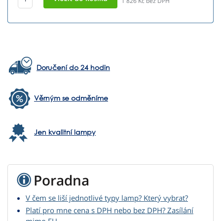
1 826
Kč bez DPH
Doručení do 24 hodin
Věrným se odměníme
Jen kvalitní lampy
Poradna
V čem se liší jednotlivé typy lamp? Který vybrat?
Platí pro mne cena s DPH nebo bez DPH? Zasílání