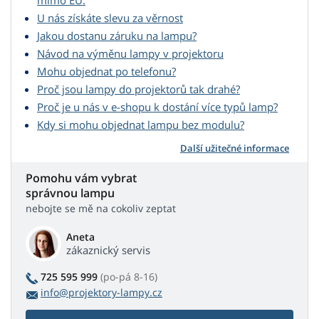
mimo EU.
U nás získáte slevu za věrnost
Jakou dostanu záruku na lampu?
Návod na výměnu lampy v projektoru
Mohu objednat po telefonu?
Proč jsou lampy do projektorů tak drahé?
Proč je u nás v e-shopu k dostání více typů lamp?
Kdy si mohu objednat lampu bez modulu?
Další užitečné informace
Pomohu vám vybrat
správnou lampu
nebojte se mě na cokoliv zeptat
Aneta
zákaznický servis
725 595 999
(po-pá 8-16)
info@projektory-lampy.cz