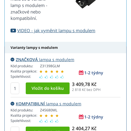
lamp s modulem -
značkové nebo
kompatibilní.
VIDEO - jak vyměnit lampu s modulem
Varianty lampy s modulem
ZNAČKOVÁ
lampa s modulem
Kód produktu:
Z31398GLM
Kvalita projekce:
1-2 týdny
Spolehlivost:
3 409,78 Kč
2 818
Kč bez DPH
KOMPATIBILNÍ
lampa s modulem
Kód produktu:
Z45680ML
Kvalita projekce:
1-2 týdny
Spolehlivost:
2 404,27 Kč