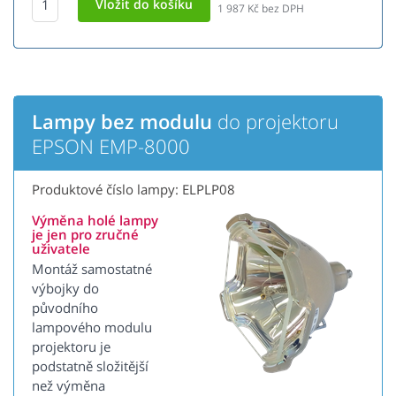
1 987
Kč bez DPH
Lampy bez modulu
do projektoru
EPSON EMP-8000
Produktové číslo lampy: ELPLP08
Výměna holé lampy
je jen pro zručné
uživatele
Montáž samostatné
výbojky do
původního
lampového modulu
projektoru je
podstatně složitější
než výměna