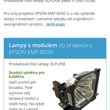
Produktové číslo lampy: ELPLP08 (nebo V13H010L08)
Pro svůj projektor EPSON EMP-8000 si u nás vyberete
lampy s modulem i samotné výbojky od originálních i
neoriginálních výrobců...
Lampy s modulem
do projektoru
EPSON EMP-8000
Produktové číslo lampy: ELPLP08
Snadná výměna pro
každého
Stačí uvolnit pár
šroubků. Poté
vyjmout celý
lampový modul a
vložit nový. Na výběr
máte ze 2 variant