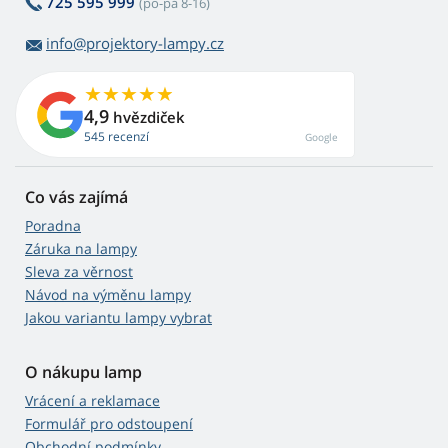
725 595 999
(po-pá 8-16)
info@projektory-lampy.cz
4,9
hvězdiček
545 recenzí
Google
Co vás zajímá
Poradna
Záruka na lampy
Sleva za věrnost
Návod na výměnu lampy
Jakou variantu lampy vybrat
O nákupu lamp
Vrácení a reklamace
Formulář pro odstoupení
Obchodní podmínky